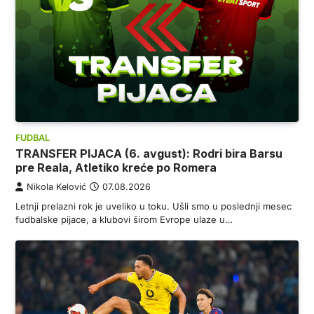
FUDBAL
TRANSFER PIJACA (6. avgust): Rodri bira Barsu
pre Reala, Atletiko kreće po Romera
Nikola Kelović
07.08.2026
Letnji prelazni rok je uveliko u toku. Ušli smo u poslednji mesec
fudbalske pijace, a klubovi širom Evrope ulaze u…