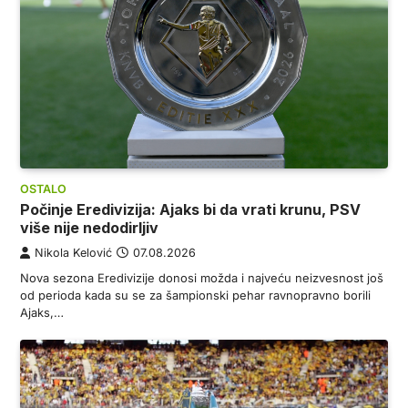
OSTALO
Počinje Eredivizija: Ajaks bi da vrati krunu, PSV
više nije nedodirljiv
Nikola Kelović
07.08.2026
Nova sezona Eredivizije donosi možda i najveću neizvesnost još
od perioda kada su se za šampionski pehar ravnopravno borili
Ajaks,…