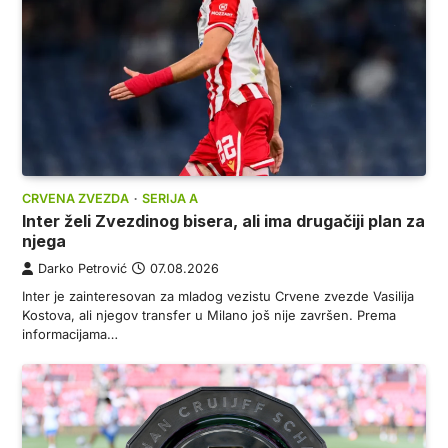
CRVENA ZVEZDA
SERIJA A
Inter želi Zvezdinog bisera, ali ima drugačiji plan za
njega
Darko Petrović
07.08.2026
Inter je zainteresovan za mladog vezistu Crvene zvezde Vasilija
Kostova, ali njegov transfer u Milano još nije završen. Prema
informacijama…