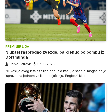
PREMIJER LIGA
Njukasl rasprodao zvezde, pa krenuo po bombu iz
Dortmunda
Darko Petrović
07.08.2026
Njukasl je ovog leta ozbiljno napunio kasu, a sada bi mogao da je
isprazni na jednom velikom pojačanju. Engleski klub…