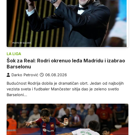
LA LIGA
Šok za Real: Rodri okrenuo leđa Madridu i izabrao
Barselonu
Darko Petrović
06.08.2026
Budućnost Rodrija dobila je dramatičan obrt. Jedan od najboljih
vezista sveta i fudbaler Mančester sitija dao je zeleno svetlo
Barseloni…