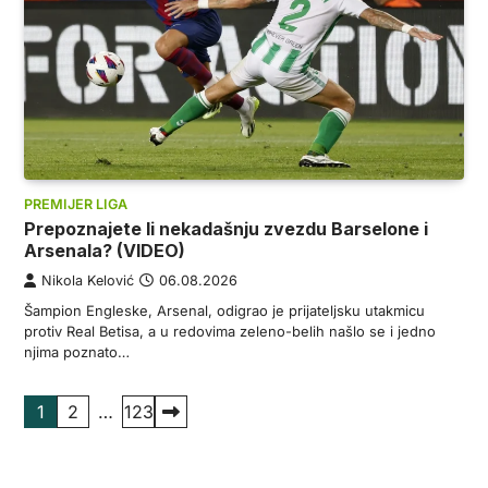
PREMIJER LIGA
Prepoznajete li nekadašnju zvezdu Barselone i
Arsenala? (VIDEO)
Nikola Kelović
06.08.2026
Šampion Engleske, Arsenal, odigrao je prijateljsku utakmicu
protiv Real Betisa, a u redovima zeleno-belih našlo se i jedno
njima poznato…
Пагинација
1
2
…
123
чланака