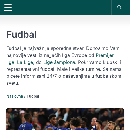
X
*PROMOKOD:
TIKET1000
18+
DOBIJAŠ TIKET NA
VIVAT
BET
1000 RSD
200 RSD
UPLATI DEPOZIT
REGISTRUJ SE
Fudbal
Fudbal je najvažnija sporedna stvar. Donosimo Vam
najnovije vesti iz najjačih liga Evrope od
Premijer
lige
,
La Lige
, do
Lige šampiona
. Pokrivamo klupski i
reprezentativni fudbal. Male i velike turnire. Sa nama
bićete informisani 24/7 o dešavanjima u fudbalskom
svetu.
Naslovna
/
Fudbal