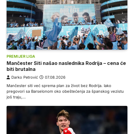
PREMIJER LIGA
Mančester Siti našao naslednika Rodrija – cena će
biti brutalna
Darko Petrović
07.08.2026
Mančester siti već sprema plan za život bez Rodrija. Iako
pregovori sa Barselonom oko obeštećenja za španskog vezistu
još traju,…