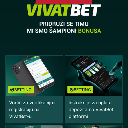
BETTING
BETTING
Vodič za verifikaciju i
Instrukcije za uplatu
registraciju na
depozita na VivatBet
VivatBet-u
platformi