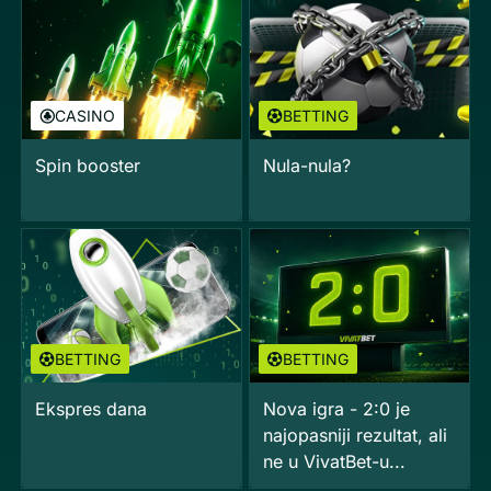
CASINO
BETTING
Spin booster
Nula-nula?
BETTING
BETTING
Ekspres dana
Nova igra - 2:0 je
najopasniji rezultat, ali
ne u VivatBet-u...