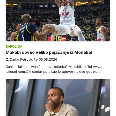
EVROLIGA
Makabi doveo veliko pojačanje iz Monaka!
Darko Petrović
05.08.2026
Danijel Tajs je i zvanično novi košarkaš Makabija iz Tel Aviva.
Iskusni nemački centar potpisao je ugovor na dve godine…