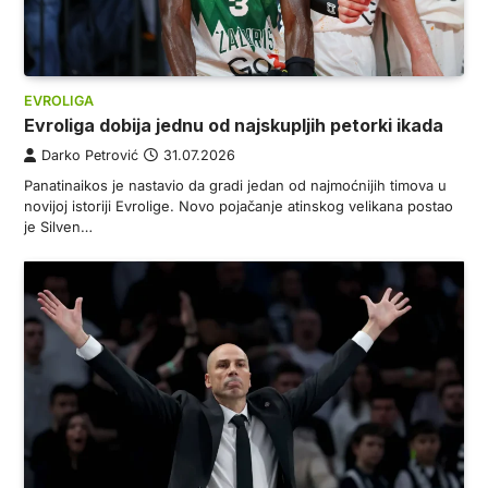
EVROLIGA
Evroliga dobija jednu od najskupljih petorki ikada
Darko Petrović
31.07.2026
Panatinaikos je nastavio da gradi jedan od najmoćnijih timova u
novijoj istoriji Evrolige. Novo pojačanje atinskog velikana postao
je Silven…