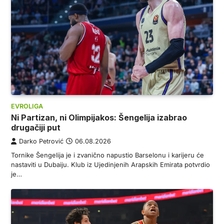
EVROLIGA
Ni Partizan, ni Olimpijakos: Šengelija izabrao
drugačiji put
Darko Petrović
06.08.2026
Tornike Šengelija je i zvanično napustio Barselonu i karijeru će
nastaviti u Dubaiju. Klub iz Ujedinjenih Arapskih Emirata potvrdio
je…