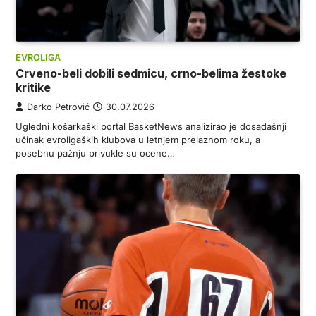
EVROLIGA
Crveno-beli dobili sedmicu, crno-belima žestoke
kritike
Darko Petrović
30.07.2026
Ugledni košarkaški portal BasketNews analizirao je dosadašnji
učinak evroligaških klubova u letnjem prelaznom roku, a
posebnu pažnju privukle su ocene…