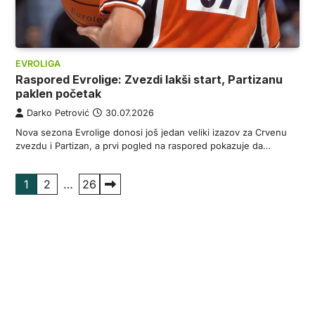
EVROLIGA
Raspored Evrolige: Zvezdi lakši start, Partizanu
paklen početak
Darko Petrović
30.07.2026
Nova sezona Evrolige donosi još jedan veliki izazov za Crvenu
zvezdu i Partizan, a prvi pogled na raspored pokazuje da…
Пагинација
1
2
…
26
чланака