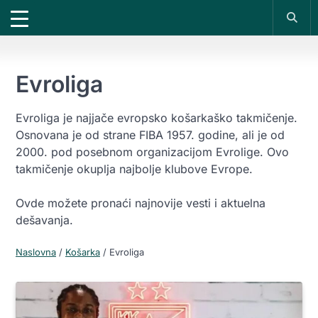
X
*PROMOKOD:
TIKET1000
18+
DOBIJAŠ TIKET NA
VIVAT
BET
1000 RSD
200 RSD
UPLATI DEPOZIT
REGISTRUJ SE
Evroliga
Evroliga je najjače evropsko košarkaško takmičenje.
Osnovana je od strane FIBA 1957. godine, ali je od
2000. pod posebnom organizacijom Evrolige. Ovo
takmičenje okuplja najbolje klubove Evrope.
Ovde možete pronaći najnovije vesti i aktuelna
dešavanja.
Naslovna
/
Košarka
/
Evroliga