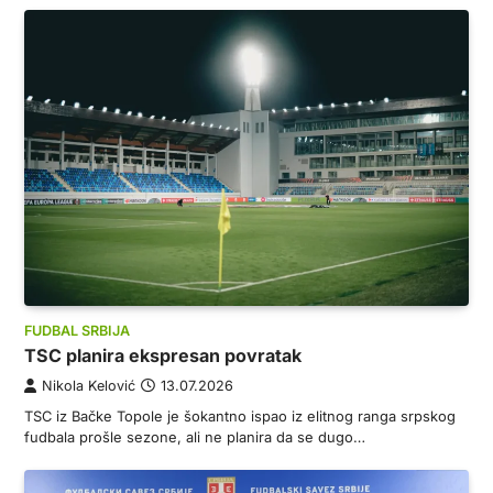
FUDBAL SRBIJA
TSC planira ekspresan povratak
Nikola Kelović
13.07.2026
TSC iz Bačke Topole je šokantno ispao iz elitnog ranga srpskog
fudbala prošle sezone, ali ne planira da se dugo…