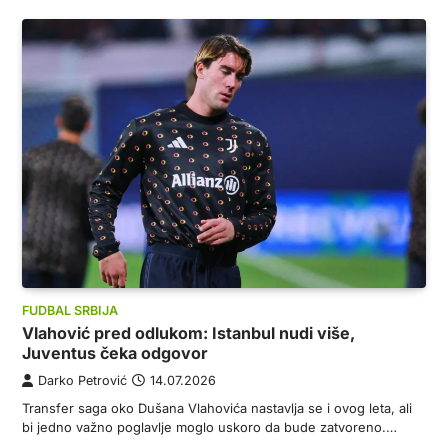
FUDBAL SRBIJA
Vlahović pred odlukom: Istanbul nudi više,
Juventus čeka odgovor
Darko Petrović
14.07.2026
Transfer saga oko Dušana Vlahovića nastavlja se i ovog leta, ali
bi jedno važno poglavlje moglo uskoro da bude zatvoreno.…