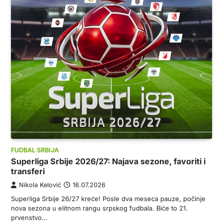
FUDBAL SRBIJA
Superliga Srbije 2026/27: Najava sezone, favoriti i
transferi
Nikola Kelović
16.07.2026
Superliga Srbije 26/27 kreće! Posle dva meseca pauze, počinje
nova sezona u elitnom rangu srpskog fudbala. Biće to 21.
prvenstvo…