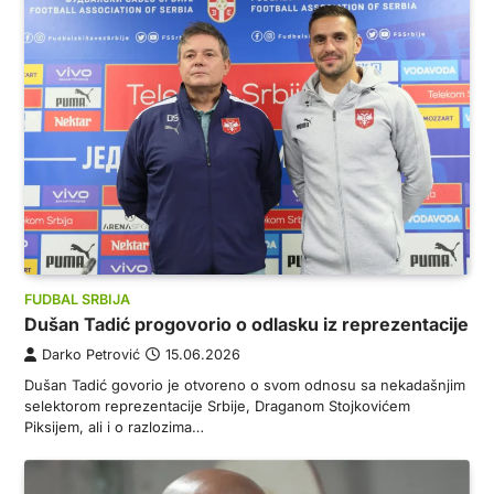
FUDBAL SRBIJA
Dušan Tadić progovorio o odlasku iz reprezentacije
Darko Petrović
15.06.2026
Dušan Tadić govorio je otvoreno o svom odnosu sa nekadašnjim
selektorom reprezentacije Srbije, Draganom Stojkovićem
Piksijem, ali i o razlozima…