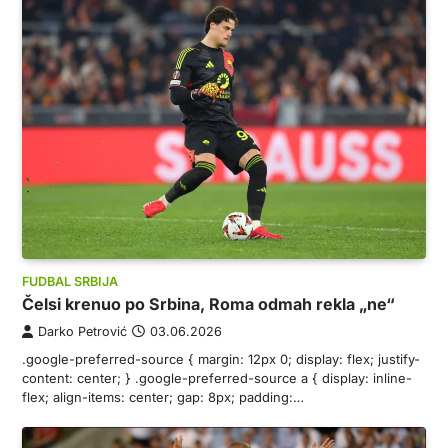
FUDBAL SRBIJA
Čelsi krenuo po Srbina, Roma odmah rekla „ne“
Darko Petrović
03.06.2026
.google-preferred-source { margin: 12px 0; display: flex; justify-
content: center; } .google-preferred-source a { display: inline-
flex; align-items: center; gap: 8px; padding:…