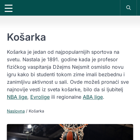
X
*PROMOKOD:
TIKET1000
18+
DOBIJAŠ TIKET NA
VIVAT
BET
1000 RSD
200 RSD
UPLATI DEPOZIT
REGISTRUJ SE
Košarka
Košarka je jedan od najpopularnijih sportova na
svetu. Nastala je 1891. godine kada je profesor
fizičkog vaspitanja Džejms Nejsmit osmislio novu
igru kako bi studenti tokom zime imali bezbednu i
zanimljivu aktivnost u sali. Ovde možeš pronaći sve
najnovije vesti iz sveta košarke, bilo da si ljubitelj
NBA lige
,
Evrolige
ili regionalne
ABA lige
.
Naslovna
/
Košarka