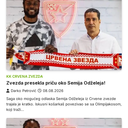
KK CRVENA ZVEZDA
Zvezda presekla priču oko Semija Odželeja!
Darko Petrović
08.08.2026
Saga oko mogućeg odlaska Semija Odželeja iz Crvene zvezde
trajala je kratko. Iskusni košarkaš povezivao se sa Olimpijakosom,
koji traži…