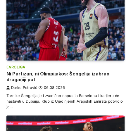
EVROLIGA
Ni Partizan, ni Olimpijakos: Šengelija izabrao
drugačiji put
Darko Petrović
06.08.2026
Tornike Šengelija je i zvanično napustio Barselonu i karijeru će
nastaviti u Dubaiju. Klub iz Ujedinjenih Arapskih Emirata potvrdio
je…