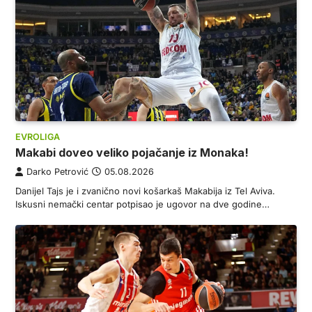
EVROLIGA
Makabi doveo veliko pojačanje iz Monaka!
Darko Petrović
05.08.2026
Danijel Tajs je i zvanično novi košarkaš Makabija iz Tel Aviva.
Iskusni nemački centar potpisao je ugovor na dve godine…