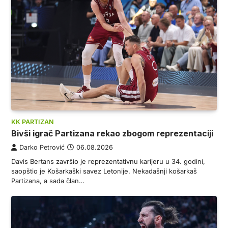
KK PARTIZAN
Bivši igrač Partizana rekao zbogom reprezentaciji
Darko Petrović
06.08.2026
Davis Bertans završio je reprezentativnu karijeru u 34. godini,
saopštio je Košarkaški savez Letonije. Nekadašnji košarkaš
Partizana, a sada član…