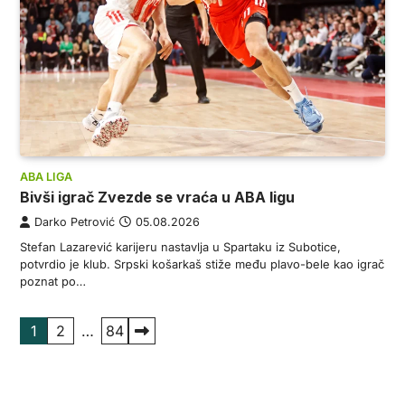
ABA LIGA
Bivši igrač Zvezde se vraća u ABA ligu
Darko Petrović
05.08.2026
Stefan Lazarević karijeru nastavlja u Spartaku iz Subotice,
potvrdio je klub. Srpski košarkaš stiže među plavo-bele kao igrač
poznat po…
Пагинација
1
2
…
84
чланака