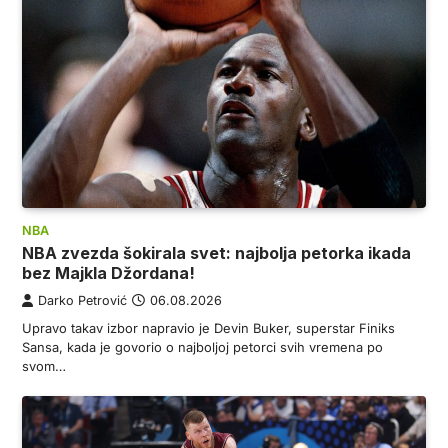
NBA
NBA zvezda šokirala svet: najbolja petorka ikada
bez Majkla Džordana!
Darko Petrović
06.08.2026
Upravo takav izbor napravio je Devin Buker, superstar Finiks
Sansa, kada je govorio o najboljoj petorci svih vremena po
svom…