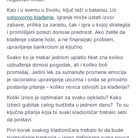
Kao i u svemu u životu, ključ leži u balansu. Uz
odgovorno klađenje
, igranje može ostati izvor
zabave, prilika za zaradu, čak i igra u kojoj strategija
i promišljeni potezi donose prednost. Ako želite da
klađenje ostane hobi, a ne finansijski problem,
upravljanje bankrolom je ključno.
Svako ko je makar jednom uplatio tiket zna koliko
uzbuđenja donosi pogodak, ali i koliko boli
promašaj. Jedini lek za sumanute promene emocija
je racionalno upravljanje ulozima i onda se prirodno
postavlja pitanje – koliko novca odvojiti za klađenje?
Koliki iznos je optimalan za svaku opkladu? Kako
izbeći gubitak celog budžeta u jednom danu? To su
ključna pitanja koja bi svaki kladioničar trebalo sebi
da postavi.
Prvi korak svakog kladioničara trebalo bi da bude
postavljanje bankrola – jasno definisana suma novca