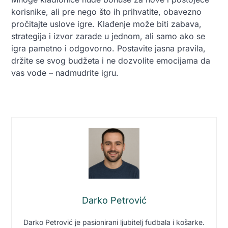
korisnike, ali pre nego što ih prihvatite, obavezno
pročitajte uslove igre. Klađenje može biti zabava,
strategija i izvor zarade u jednom, ali samo ako se
igra pametno i odgovorno. Postavite jasna pravila,
držite se svog budžeta i ne dozvolite emocijama da
vas vode – nadmudrite igru.
Darko Petrović
Darko Petrović je pasionirani ljubitelj fudbala i košarke.