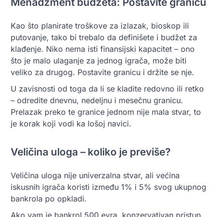
Menadžment budžeta: Postavite granicu
Kao što planirate troškove za izlazak, bioskop ili
putovanje, tako bi trebalo da definišete i budžet za
klađenje. Niko nema isti finansijski kapacitet – ono
što je malo ulaganje za jednog igrača, može biti
veliko za drugog. Postavite granicu i držite se nje.
U zavisnosti od toga da li se kladite redovno ili retko
– odredite dnevnu, nedeljnu i mesečnu granicu.
Prelazak preko te granice jednom nije mala stvar, to
je korak koji vodi ka lošoj navici.
Veličina uloga – koliko je previše?
Veličina uloga nije univerzalna stvar, ali većina
iskusnih igrača koristi između 1% i 5% svog ukupnog
bankrola po opkladi.
Ako vam je bankrol 500 evra, konzervativan pristup