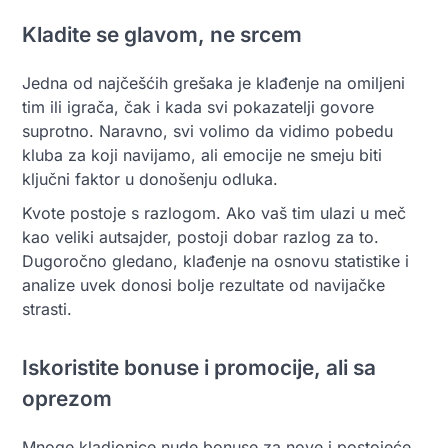
Kladite se glavom, ne srcem
Jedna od najčešćih grešaka je klađenje na omiljeni
tim ili igrača, čak i kada svi pokazatelji govore
suprotno. Naravno, svi volimo da vidimo pobedu
kluba za koji navijamo, ali emocije ne smeju biti
ključni faktor u donošenju odluka.
Kvote postoje s razlogom. Ako vaš tim ulazi u meč
kao veliki autsajder, postoji dobar razlog za to.
Dugoročno gledano, klađenje na osnovu statistike i
analize uvek donosi bolje rezultate od navijačke
strasti.
Iskoristite bonuse i promocije, ali sa
oprezom
Mnoge kladionice nude bonuse za nove i postojeće