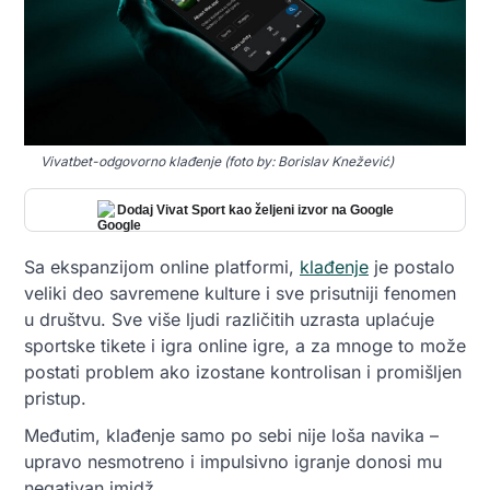
Vivatbet-odgovorno klađenje (foto by: Borislav Knežević)
Dodaj Vivat Sport kao željeni izvor na Google
Sa ekspanzijom online platformi,
klađenje
je postalo
veliki deo savremene kulture i sve prisutniji fenomen
u društvu. Sve više ljudi različitih uzrasta uplaćuje
sportske tikete i igra online igre, a za mnoge to može
postati problem ako izostane kontrolisan i promišljen
pristup.
Međutim, klađenje samo po sebi nije loša navika –
upravo nesmotreno i impulsivno igranje donosi mu
negativan imidž.