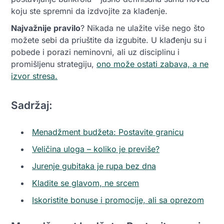
koju ste spremni da izdvojite za klađenje.
Najvažnije pravilo
? Nikada ne ulažite više nego što
možete sebi da priuštite da izgubite. U klađenju su i
pobede i porazi neminovni, ali uz disciplinu i
promišljenu strategiju,
ono može ostati zabava, a ne
izvor stresa.
Sadržaj:
Menadžment budžeta: Postavite granicu
Veličina uloga – koliko je previše?
Jurenje gubitaka je rupa bez dna
Kladite se glavom, ne srcem
Iskoristite bonuse i promocije, ali sa oprezom