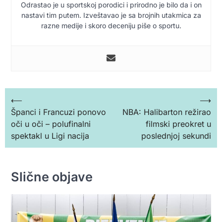
Odrastao je u sportskoj porodici i prirodno je bilo da i on
nastavi tim putem. Izveštavao je sa brojnih utakmica za
razne medije i skoro deceniju piše o sportu.
Кретање
⟵
⟶
Španci i Francuzi ponovo
NBA: Halibarton režirao
чланка
oči u oči – polufinalni
filmski preokret u
spektakl u Ligi nacija
poslednjoj sekundi
Slične objave