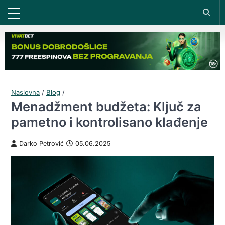
Naslovna
/
Blog
/
Menadžment budžeta: Ključ za
pametno i kontrolisano klađenje
Darko Petrović
05.06.2025