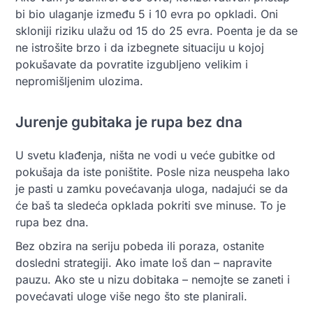
bi bio ulaganje između 5 i 10 evra po opkladi. Oni
skloniji riziku ulažu od 15 do 25 evra. Poenta je da se
ne istrošite brzo i da izbegnete situaciju u kojoj
pokušavate da povratite izgubljeno velikim i
nepromišljenim ulozima.
Jurenje gubitaka je rupa bez dna
U svetu klađenja, ništa ne vodi u veće gubitke od
pokušaja da iste poništite. Posle niza neuspeha lako
je pasti u zamku povećavanja uloga, nadajući se da
će baš ta sledeća opklada pokriti sve minuse. To je
rupa bez dna.
Bez obzira na seriju pobeda ili poraza, ostanite
dosledni strategiji. Ako imate loš dan – napravite
pauzu. Ako ste u nizu dobitaka – nemojte se zaneti i
povećavati uloge više nego što ste planirali.