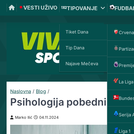
VESTI UŽIVO
TIPOVANJE
FUDBA
Tiket Dana
Crvena
Tip Dana
Partiza
VIVAT
Najave Mečeva
Premije
La Liga
Naslovna
/
Blog
/
Bundes
Psihologija pobednika – 
Serija 
Marko Ilić
04.11.2024
Liga 1