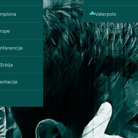
ampiona
Vaterpolo
vrope
onferencije
Srbija
entacije