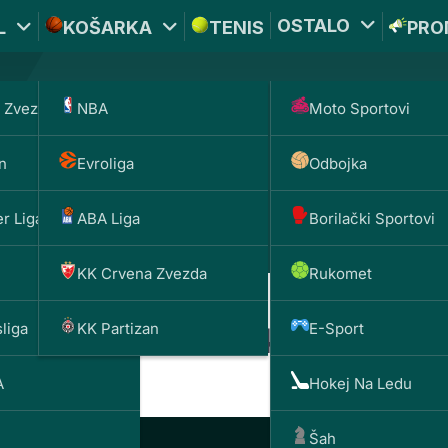
OSTALO
L
KOŠARKA
TENIS
PRO
 Zvezda
NBA
Moto Sportovi
*PROMOKOD:
TIKET1
UPLATI DEPOZIT
n
Evroliga
Odbojka
DOBIJAŠ TI
BET
200 RSD
1000 
r Liga
ABA Liga
Borilački Sportovi
KK Crvena Zvezda
Rukomet
liga
KK Partizan
E-Sport
 vodič kroz svet klađenja
A
Hokej Na Ledu
Šah