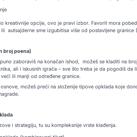
nje
lo kreativnije opcije, ovo je pravi izbor. Favorit mora pobe
, ili autsajderne sme izgubitisa više od postavljene granice 
n broj poena)
tpuno zaboraviš na konačan ishod, možeš se kladiti na bro
nika, ali i iskusnih igrača – sve što treba je da pogodiš da 
i veći ili manji od određene granice.
 osnove, možeš preći na složenije tipove opklada koje do
 nagrade.
klada
zove i strategiju, tu su kompleksnije vrste klađenja.