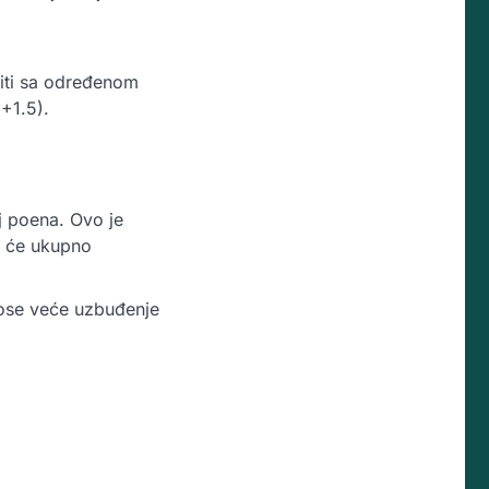
diti sa određenom
(+1.5).
j poena. Ovo je
li će ukupno
nose veće uzbuđenje