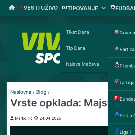
VESTI UŽIVO
TIPOVANJE
FUDBA
Tiket Dana
Crvena
Tip Dana
Partiza
VIVAT
Najave Mečeva
Premije
La Liga
Naslovna
/
Blog
/
Bundes
Vrste opklada: Majstorski
Serija 
Marko Ilić
24.04.2025
Liga 1