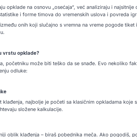
raju opklade na osnovu „osećaja“, već analiziraju i najsitnije
 statistike i forme timova do vremenskih uslova i povreda ig
 između onih koji slučajno s vremna na vreme pogode tiket i
u.
u vrstu opklade?
ra, početniku može biti teško da se snađe. Evo nekoliko fak
nju odluke:
ike
et klađenja, najbolje je početi sa klasičnim opkladama koje 
htevaju složene kalkulacije.
niji oblik klađenja – biraš pobednika meča. Ako pogodiš, po