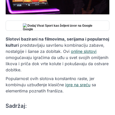
Dodaj Vivat Sport kao željeni izvor na Google
Slotovi bazirani na filmovima, serijama i popularnoj
kulturi
predstavljaju savršenu kombinaciju zabave,
nostalgije i šanse za dobitak. Ovi
online slotovi
omogućavaju igračima da uđu u svet svojih omiljenih
likova i priča dok vrte kolute i pokušavaju da ostvare
dobitke.
Popularnost ovih slotova konstantno raste, jer
kombinuju uzbuđenje klasične
igre na sreću
sa
elementima poznatih franšiza.
Sadržaj: