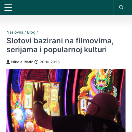
X
*PROMOKOD:
TIKET1000
18+
DOBIJAŠ TIKET NA
UPLATI DEPOZIT
VIVAT
BET
1000 RSD
200 RSD
REGISTRUJ SE
Naslovna
/
Blog
/
Slotovi bazirani na filmovima,
serijama i popularnoj kulturi
Nikola Ristić
20.10.2025