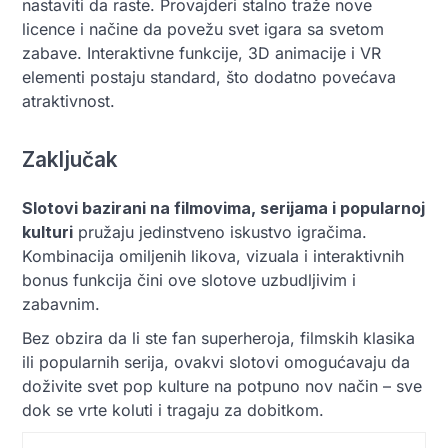
nastaviti da raste. Provajderi stalno traže nove
licence i načine da povežu svet igara sa svetom
zabave. Interaktivne funkcije, 3D animacije i VR
elementi postaju standard, što dodatno povećava
atraktivnost.
Zaključak
Slotovi bazirani na filmovima, serijama i popularnoj
kulturi
pružaju jedinstveno iskustvo igračima.
Kombinacija omiljenih likova, vizuala i interaktivnih
bonus funkcija čini ove slotove uzbudljivim i
zabavnim.
Bez obzira da li ste fan superheroja, filmskih klasika
ili popularnih serija, ovakvi slotovi omogućavaju da
doživite svet pop kulture na potpuno nov način – sve
dok se vrte koluti i tragaju za dobitkom.