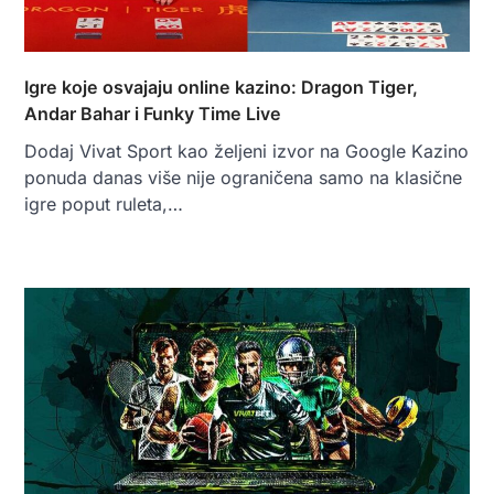
Igre koje osvajaju online kazino: Dragon Tiger,
Andar Bahar i Funky Time Live
Dodaj Vivat Sport kao željeni izvor na Google Kazino
ponuda danas više nije ograničena samo na klasične
igre poput ruleta,…