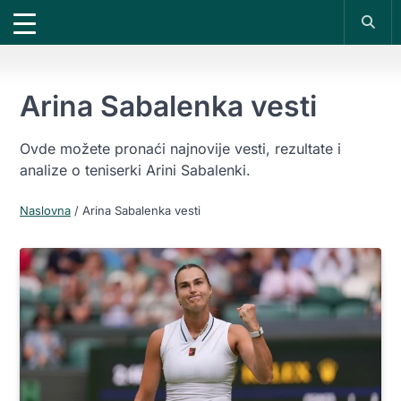
X
*PROMOKOD:
TIKET1000
18+
UPLATI DEPOZIT
DOBIJAŠ TIKET NA
VIVAT
BET
200 RSD
1000 RSD
REGISTRUJ SE
Arina Sabalenka vesti
Ovde možete pronaći najnovije vesti, rezultate i
analize o teniserki Arini Sabalenki.
Naslovna
/
Arina Sabalenka vesti