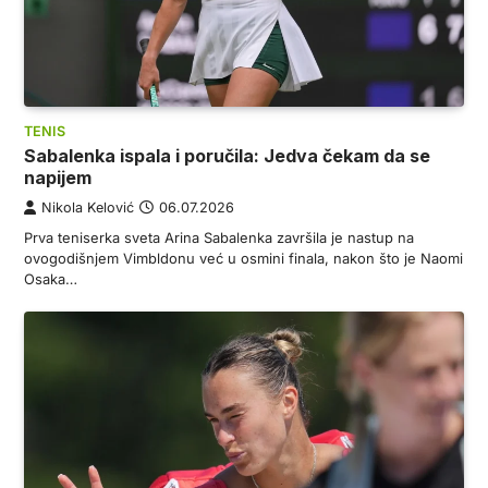
TENIS
Sabalenka ispala i poručila: Jedva čekam da se
napijem
Nikola Kelović
06.07.2026
Prva teniserka sveta Arina Sabalenka završila je nastup na
ovogodišnjem Vimbldonu već u osmini finala, nakon što je Naomi
Osaka…