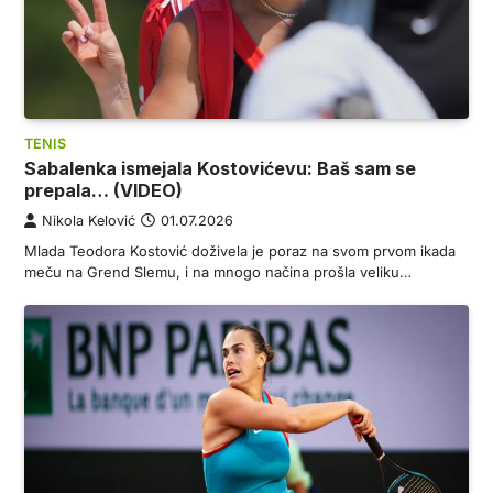
TENIS
Sabalenka ismejala Kostovićevu: Baš sam se
prepala… (VIDEO)
Nikola Kelović
01.07.2026
Mlada Teodora Kostović doživela je poraz na svom prvom ikada
meču na Grend Slemu, i na mnogo načina prošla veliku…