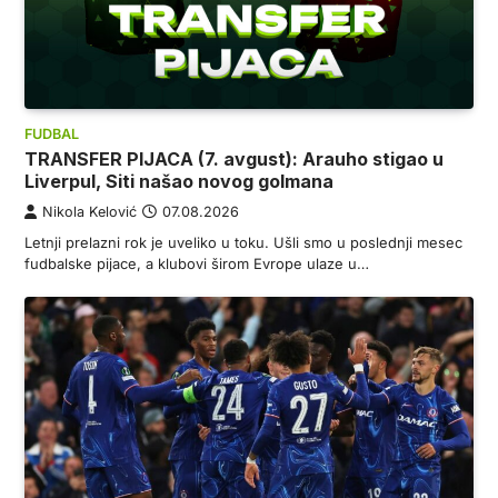
FUDBAL
TRANSFER PIJACA (7. avgust): Arauho stigao u
Liverpul, Siti našao novog golmana
Nikola Kelović
07.08.2026
Letnji prelazni rok je uveliko u toku. Ušli smo u poslednji mesec
fudbalske pijace, a klubovi širom Evrope ulaze u…