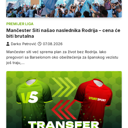
PREMIJER LIGA
Mančester Siti našao naslednika Rodrija – cena će
biti brutalna
Darko Petrović
07.08.2026
Mančester siti već sprema plan za život bez Rodrija. Iako
pregovori sa Barselonom oko obeštećenja za španskog vezistu
još traju,…