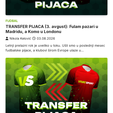
FUDBAL
TRANSFER PIJACA (3. avgust): Fulam pazari u
Madridu, a Komo u Londonu
Nikola Kelović
03.08.2026
Letnji prelazni rok je uveliko u toku. Ušli smo u poslednji mesec
fudbalske pijace, a klubovi širom Evrope ulaze u…