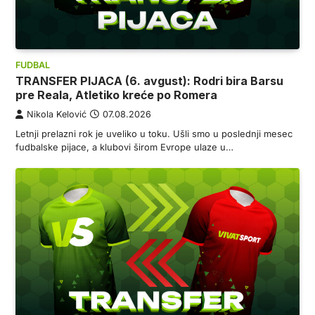
FUDBAL
TRANSFER PIJACA (6. avgust): Rodri bira Barsu
pre Reala, Atletiko kreće po Romera
Nikola Kelović
07.08.2026
Letnji prelazni rok je uveliko u toku. Ušli smo u poslednji mesec
fudbalske pijace, a klubovi širom Evrope ulaze u…