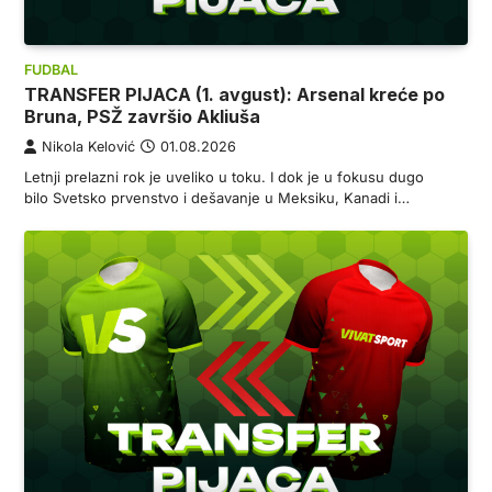
FUDBAL
TRANSFER PIJACA (1. avgust): Arsenal kreće po
Bruna, PSŽ završio Akliuša
Nikola Kelović
01.08.2026
Letnji prelazni rok je uveliko u toku. I dok je u fokusu dugo
bilo Svetsko prvenstvo i dešavanje u Meksiku, Kanadi i…