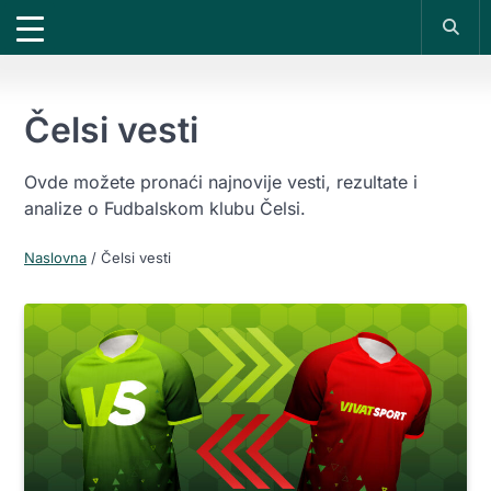
X
*PROMOKOD:
TIKET1000
18+
DOBIJAŠ TIKET NA
UPLATI DEPOZIT
VIVAT
BET
1000 RSD
200 RSD
REGISTRUJ SE
Čelsi vesti
Ovde možete pronaći najnovije vesti, rezultate i
analize o Fudbalskom klubu Čelsi.
Naslovna
/
Čelsi vesti