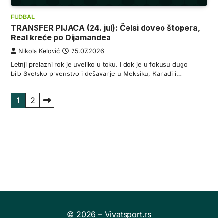
FUDBAL
TRANSFER PIJACA (24. jul): Čelsi doveo štopera,
Real kreće po Dijamandea
Nikola Kelović
25.07.2026
Letnji prelazni rok je uveliko u toku. I dok je u fokusu dugo
bilo Svetsko prvenstvo i dešavanje u Meksiku, Kanadi i…
Пагинација
1
2
чланака