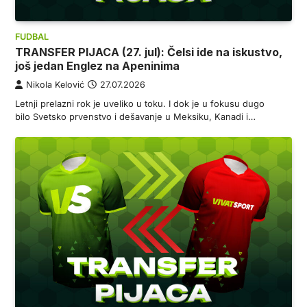
FUDBAL
TRANSFER PIJACA (27. jul): Čelsi ide na iskustvo,
još jedan Englez na Apeninima
Nikola Kelović
27.07.2026
Letnji prelazni rok je uveliko u toku. I dok je u fokusu dugo
bilo Svetsko prvenstvo i dešavanje u Meksiku, Kanadi i…