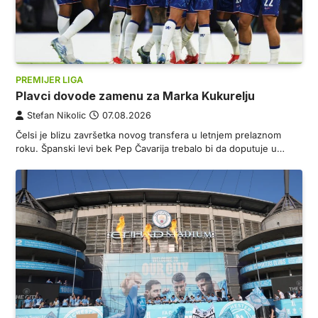
PREMIJER LIGA
Plavci dovode zamenu za Marka Kukurelju
Stefan Nikolic
07.08.2026
Čelsi je blizu završetka novog transfera u letnjem prelaznom
roku. Španski levi bek Pep Čavarija trebalo bi da doputuje u…