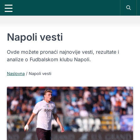
X
*PROMOKOD:
TIKET1000
18+
UPLATI DEPOZIT
DOBIJAŠ TIKET NA
VIVAT
BET
1000 RSD
200 RSD
REGISTRUJ SE
Napoli vesti
Ovde možete pronaći najnovije vesti, rezultate i
analize o Fudbalskom klubu Napoli.
Naslovna
/
Napoli vesti