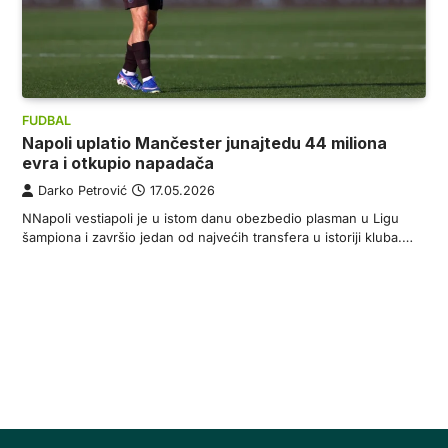
FUDBAL
Napoli uplatio Mančester junajtedu 44 miliona
evra i otkupio napadača
Darko Petrović
17.05.2026
NNapoli vestiapoli je u istom danu obezbedio plasman u Ligu
šampiona i završio jedan od najvećih transfera u istoriji kluba.…