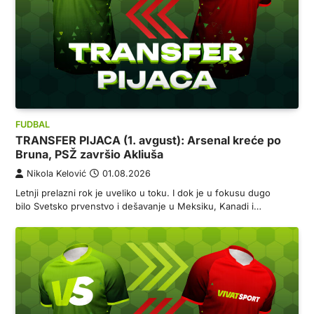
FUDBAL
TRANSFER PIJACA (1. avgust): Arsenal kreće po
Bruna, PSŽ završio Akliuša
Nikola Kelović
01.08.2026
Letnji prelazni rok je uveliko u toku. I dok je u fokusu dugo
bilo Svetsko prvenstvo i dešavanje u Meksiku, Kanadi i…