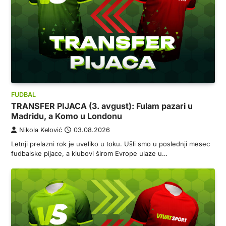
FUDBAL
TRANSFER PIJACA (3. avgust): Fulam pazari u
Madridu, a Komo u Londonu
Nikola Kelović
03.08.2026
Letnji prelazni rok je uveliko u toku. Ušli smo u poslednji mesec
fudbalske pijace, a klubovi širom Evrope ulaze u…