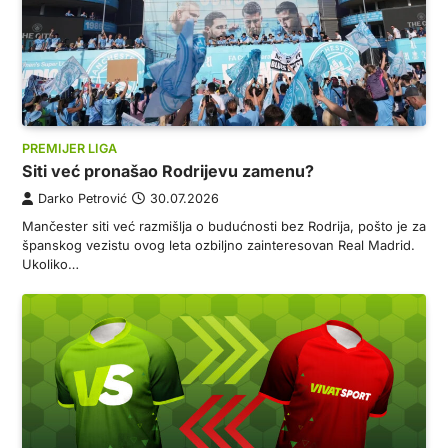
PREMIJER LIGA
Siti već pronašao Rodrijevu zamenu?
Darko Petrović
30.07.2026
Mančester siti već razmišlja o budućnosti bez Rodrija, pošto je za
španskog vezistu ovog leta ozbiljno zainteresovan Real Madrid.
Ukoliko…