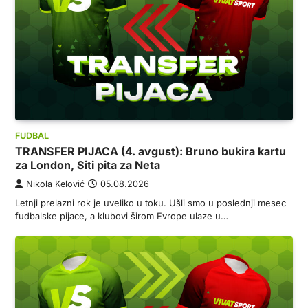
FUDBAL
TRANSFER PIJACA (4. avgust): Bruno bukira kartu
za London, Siti pita za Neta
Nikola Kelović
05.08.2026
Letnji prelazni rok je uveliko u toku. Ušli smo u poslednji mesec
fudbalske pijace, a klubovi širom Evrope ulaze u…