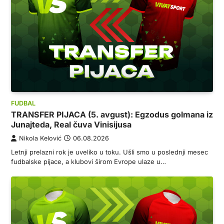
FUDBAL
TRANSFER PIJACA (5. avgust): Egzodus golmana iz
Junajteda, Real čuva Vinisijusa
Nikola Kelović
06.08.2026
Letnji prelazni rok je uveliko u toku. Ušli smo u poslednji mesec
fudbalske pijace, a klubovi širom Evrope ulaze u…