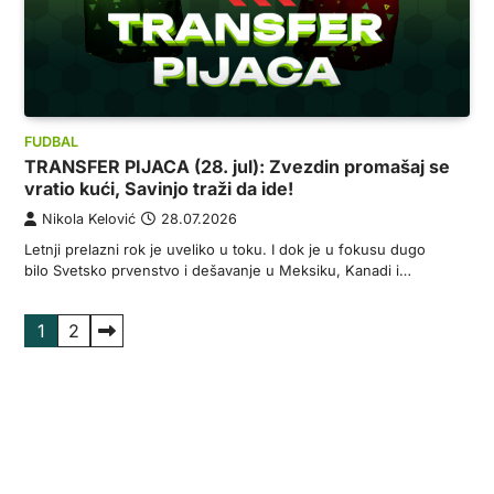
FUDBAL
TRANSFER PIJACA (28. jul): Zvezdin promašaj se
vratio kući, Savinjo traži da ide!
Nikola Kelović
28.07.2026
Letnji prelazni rok je uveliko u toku. I dok je u fokusu dugo
bilo Svetsko prvenstvo i dešavanje u Meksiku, Kanadi i…
Пагинација
1
2
чланака