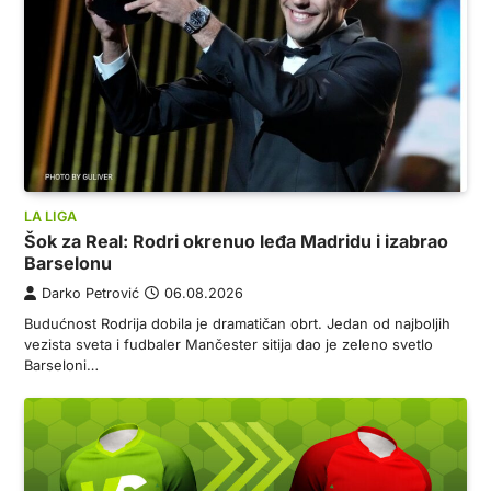
LA LIGA
Šok za Real: Rodri okrenuo leđa Madridu i izabrao
Barselonu
Darko Petrović
06.08.2026
Budućnost Rodrija dobila je dramatičan obrt. Jedan od najboljih
vezista sveta i fudbaler Mančester sitija dao je zeleno svetlo
Barseloni…