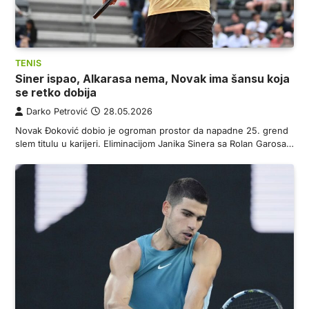
TENIS
Siner ispao, Alkarasa nema, Novak ima šansu koja
se retko dobija
Darko Petrović
28.05.2026
Novak Đoković dobio je ogroman prostor da napadne 25. grend
slem titulu u karijeri. Eliminacijom Janika Sinera sa Rolan Garosa…