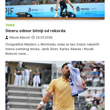
TENIS
Sineru odmor bitniji od rekorda
Nikola Kelović
25.07.2026
Ovogodišnji Masters u Montrealu ostao je bez trojice najvećih
imena svetskog tenisa. Janik Siner, Karlos Alkaras i Novak
Đoković neće…