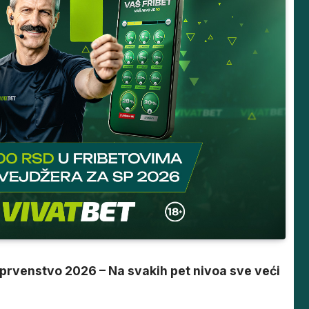
 prvenstvo 2026 – Na svakih pet nivoa sve veći