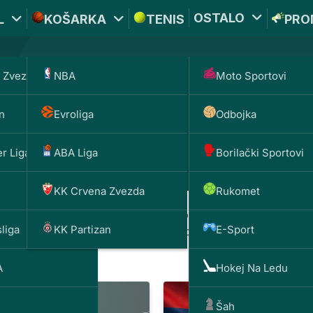
OSTALO
L
KOŠARKA
TENIS
PRO
 Zvezda
NBA
Moto Sportovi
*PROMOKOD:
TIKET1
n
Evroliga
Odbojka
BET
1000 
200 RSD
r Liga
ABA Liga
Borilački Sportovi
KK Crvena Zvezda
Rukomet
vila se pisanjem za školske časopise i online blogove što j
liga
KK Partizan
E-Sport
ji. Za Anu tenis je sport broj 1, ali obožava i igru na dva o
A
Hokej Na Ledu
Šah