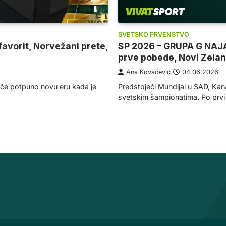
SVETSKO PRVENSTVO
avorit, Norvežani prete,
SP 2026 – GRUPA G NAJAVA
prve pobede, Novi Zelan
Ana Kovačević
04.06.2026
će potpuno novu eru kada je
Predstojeći Mundijal u SAD, Kan
svetskim šampionatima. Po prv