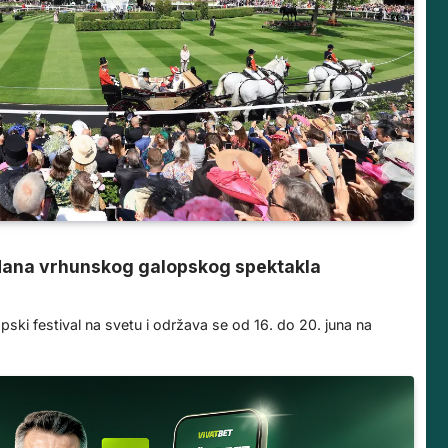
 dana vrhunskog galopskog spektakla
opski festival na svetu i održava se od 16. do 20. juna na