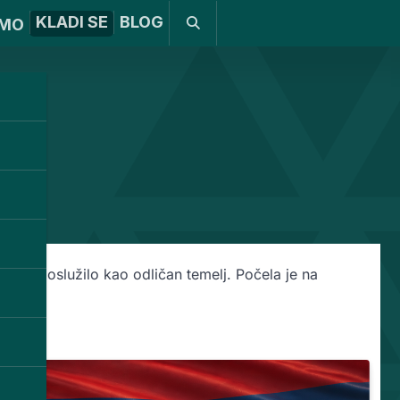
KLADI SE
BLOG
MO
X
000
18+
RSD
REGISTRUJ SE
oj je poslužilo kao odličan temelj. Počela je na
bruča.