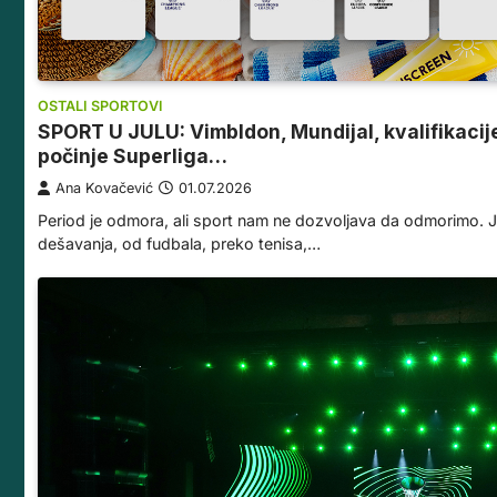
OSTALI SPORTOVI
SPORT U JULU: Vimbldon, Mundijal, kvalifikacij
počinje Superliga…
Ana Kovačević
01.07.2026
Period je odmora, ali sport nam ne dozvoljava da odmorimo. J
dešavanja, od fudbala, preko tenisa,…