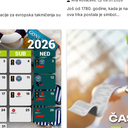
Ana Kovačević
09.07.2026
Još od 1780. godine, kada je 
ova trka postala je simbol…
kacije za evropska takmičenja su