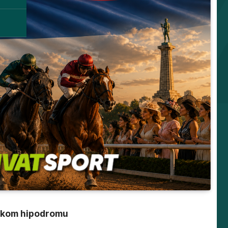
skom hipodromu