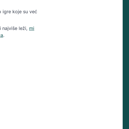
 igre koje su već
najviše leži
,
mi
ča
.