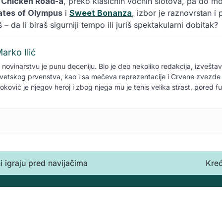
g
Chicken Road-a
, preko klasičnih voćnih slotova, pa do m
ates of Olympus
i
Sweet Bonanza
, izbor je raznovrstan i
 – da li biraš sigurniji tempo ili juriš spektakularni dobitak?
arko Ilić
 novinarstvu je punu deceniju. Bio je deo nekoliko redakcija, izvešta
vetskog prvenstva, kao i sa mečeva reprezentacije i Crvene zvezde 
oković je njegov heroj i zbog njega mu je tenis velika strast, pored f
i igraju pred navijačima
Kreć