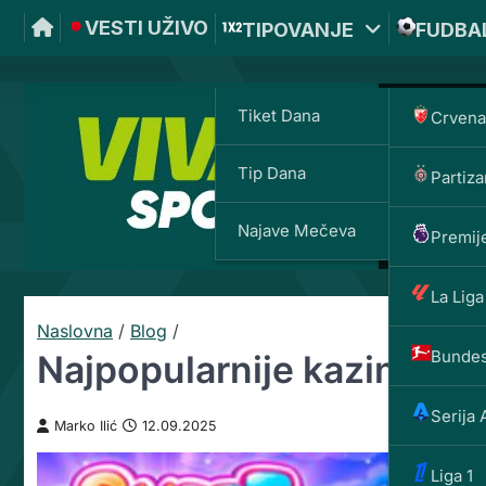
VESTI UŽIVO
TIPOVANJE
FUDBA
Tiket Dana
Crvena
Tip Dana
Partiza
Najave Mečeva
Premije
La Liga
Naslovna
/
Blog
/
Bundes
Najpopularnije kazino igre
Serija 
Marko Ilić
12.09.2025
Liga 1