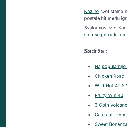
Kazino
svet stalno 
postale hit među ig
Svaka nosi svoj šar
smo se potrudili d
Sadržaj:
Najpopularnije
Chicken Roa
Wild Hot 40 & 
Fruity Win 40
3 Coin Volcan
Gates of Olymp
Sweet Bonanza