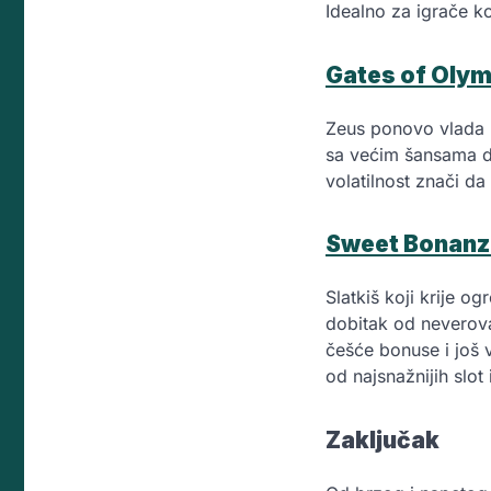
Idealno za igrače ko
Gates of Olym
Zeus ponovo vlada k
sa većim šansama da
volatilnost znači da
Sweet Bonanz
Slatkiš koji krije o
dobitak od neverova
češće bonuse i još 
od najsnažnijih slot 
Zaključak