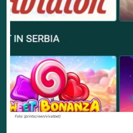
Foto: (printscreen/vivatbet)