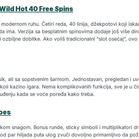
Wild Hot 40 Free Spins
u modernom ruhu. Četiri reda, 40 linija, džekpotovi koji isk
a da ima. Verzija sa besplatnim spinovima dodaje još više di
ozbiljne dobitke. Ako voliš tradicionalni “slot osećaj”, ovo 
sik, ali sa sopstvenim šarmom. Jednostavan, pregledan i uv
školi kazino igara. Nema komplikovanih funkcija, sve je u čis
đenju kada se voće poređa kako treba.
noes
nskom snagom. Bonus runde, sticky simboli i multiplikatori d
od par hiljada puta ulog zvuči dovoljno primamljivo da pože