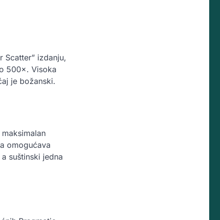
 Scatter” izdanju,
do 500×. Visoka
ćaj je božanski.
 i maksimalan
anta omogućava
a suštinski jedna