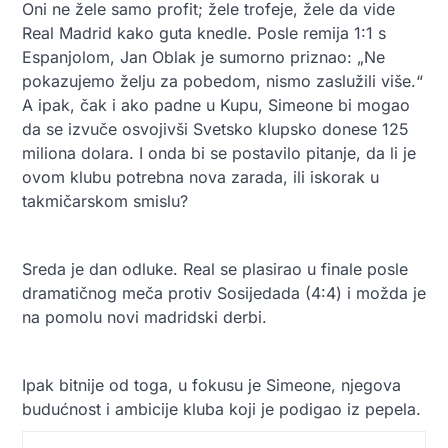
Oni ne žele samo profit; žele trofeje, žele da vide
Real Madrid kako guta knedle. Posle remija 1:1 s
Espanjolom, Jan Oblak je sumorno priznao: „Ne
pokazujemo želju za pobedom, nismo zaslužili više.“
A ipak, čak i ako padne u Kupu, Simeone bi mogao
da se izvuče osvojivši Svetsko klupsko donese 125
miliona dolara. I onda bi se postavilo pitanje, da li je
ovom klubu potrebna nova zarada, ili iskorak u
takmičarskom smislu?
Sreda je dan odluke. Real se plasirao u finale posle
dramatičnog meča protiv Sosijedada (4:4) i možda je
na pomolu novi madridski derbi.
Ipak bitnije od toga, u fokusu je Simeone, njegova
budućnost i ambicije kluba koji je podigao iz pepela.