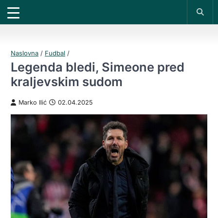
X
*PROMOKOD:
TIKET1000
18+
DOBIJAŠ TIKET NA
VIVAT
BET
UPLATI DEPOZIT
1000 RSD
200 RSD
REGISTRUJ SE
Naslovna
/
Fudbal
/
Legenda bledi, Simeone pred
kraljevskim sudom
Marko Ilić
02.04.2025