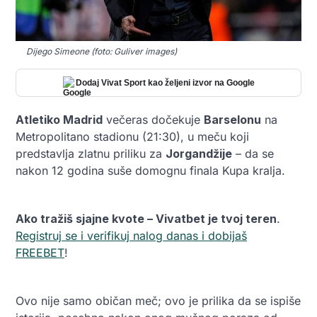
Dijego Simeone (foto: Guliver images)
Dodaj Vivat Sport kao željeni izvor na Google
Atletiko Madrid
večeras dočekuje
Barselonu
na
Metropolitano stadionu (21:30), u meču koji
predstavlja zlatnu priliku za
Jorgandžije
– da se
nakon 12 godina suše domognu finala Kupa kralja.
Ako tražiš sjajne kvote – Vivatbet je tvoj teren
.
Registruj se i verifikuj nalog danas i dobijaš
FREEBET
!
Ovo nije samo običan meč; ovo je prilika da se ispiše