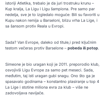
istoriji Atletika, trebalo je da juri trostruku krunu –
Kup kralja, La Ligu i Ligu šampiona. Pre samo par
nedelja, sve je to izgledalo moguće: Bili su favoriti u
Kupu nakon remija u Barseloni, blizu vrha La Lige, i
sa šansom protiv Reala u Evropi.
Sada? Van Evrope, daleko od titule,i pred ključnim
testom večeras protiv Barselone –
pobeda ili potop
.
Simeone je bio uragan koji je 2011. preporodio klub,
osvojivši Ligu Evrope za samo pet meseci. Sada,
međutim, taj isti uragan gubi snagu. Ono što ga je
spasavalo godinama – konstantno plasiranje u top 4
La Lige i stotine miliona evra za klub – više ne
zadovoljava navijače.