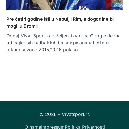
Pre četiri godine išli u Napulj i Rim, a dogodine bi
mogli u Bromli
Dodaj Vivat Sport kao željeni izvor na Google Jedna
od najlepših fudbalskih bajki ispisana u Lesteru
tokom sezone 2015/2016 polako…
O nama
Impressum
Politika Privatnosti