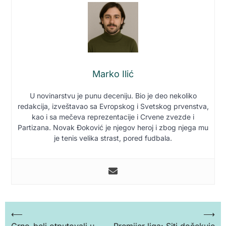
Marko Ilić
U novinarstvu je punu deceniju. Bio je deo nekoliko
redakcija, izveštavao sa Evropskog i Svetskog prvenstva,
kao i sa mečeva reprezentacije i Crvene zvezde i
Partizana. Novak Đoković je njegov heroj i zbog njega mu
je tenis velika strast, pored fudbala.
Кретање
⟵
⟶
Crno-beli otputovali u
Premijer liga: Siti dočekuje