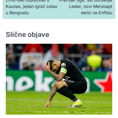
чланка
Kaunas, jedan igrač ostao
Lester, novi Mersisajd
u Beogradu
derbi na Enfildu
Slične objave