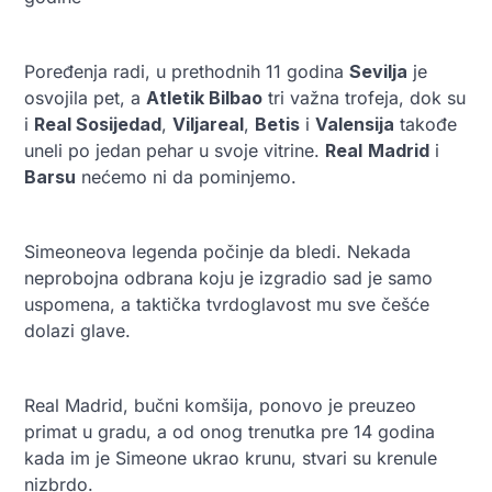
Poređenja radi, u prethodnih 11 godina
Sevilja
je
osvojila pet, a
Atletik Bilbao
tri važna trofeja, dok su
i
Real Sosijedad
,
Viljareal
,
Betis
i
Valensija
takođe
uneli po jedan pehar u svoje vitrine.
Real
Madrid
i
Barsu
nećemo ni da pominjemo.
Simeoneova legenda počinje da bledi. Nekada
neprobojna odbrana koju je izgradio sad je samo
uspomena, a taktička tvrdoglavost mu sve češće
dolazi glave.
Real Madrid, bučni komšija, ponovo je preuzeo
primat u gradu, a od onog trenutka pre 14 godina
kada im je Simeone ukrao krunu, stvari su krenule
nizbrdo.