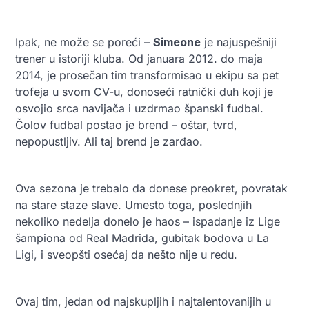
Ipak, ne može se poreći –
Simeone
je najuspešniji
trener u istoriji kluba. Od januara 2012. do maja
2014, je prosečan tim transformisao u ekipu sa pet
trofeja u svom CV-u, donoseći ratnički duh koji je
osvojio srca navijača i uzdrmao španski fudbal.
Čolov fudbal postao je brend – oštar, tvrd,
nepopustljiv. Ali taj brend je zarđao.
Ova sezona je trebalo da donese preokret, povratak
na stare staze slave. Umesto toga, poslednjih
nekoliko nedelja donelo je haos – ispadanje iz Lige
šampiona od Real Madrida, gu
bitak bodova u La
Ligi, i sveopšti osećaj da nešto nije u redu.
Ovaj tim, jedan od najskupljih i najtalentovanijih u