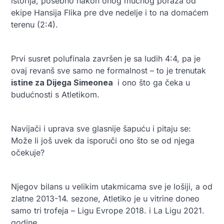
istorija, posebno nakon onog mučnog poraza od
ekipe Hansija Flika pre dve nedelje i to na domaćem
terenu (2:4).
Prvi susret polufinala završen je sa ludih 4:4, pa je
ovaj revanš sve samo ne formalnost – to je trenutak
istine za Dijega Simeonea
i ono što ga čeka u
budućnosti s Atletikom.
Navijači i uprava sve glasnije šapuću i pitaju se:
Može li još uvek da isporuči ono što se od njega
očekuje?
Njegov bilans u velikim utakmicama sve je lošiji, a od
zlatne 2013-14. sezone, Atletiko je u vitrine doneo
samo tri trofeja – Ligu Evrope 2018. i La Ligu 2021.
godine