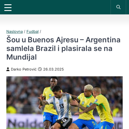
X
*PROMOKOD:
TIKET1000
18+
UPLATI DEPOZIT
DOBIJAŠ TIKET NA
VIVAT
BET
200 RSD
1000 RSD
REGISTRUJ SE
Naslovna
/
Fudbal
/
Šou u Buenos Ajresu – Argentina
samlela Brazil i plasirala se na
Mundijal
Darko Petrović
26.03.2025