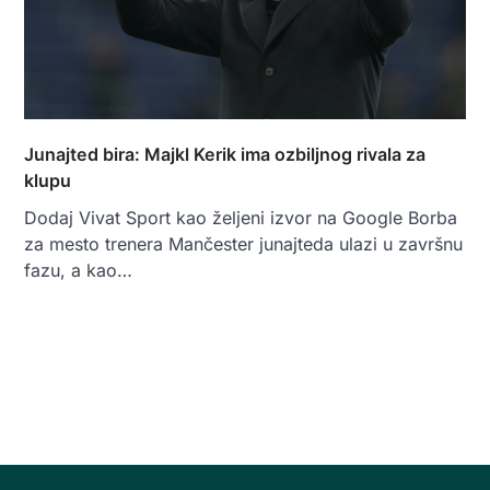
Junajted bira: Majkl Kerik ima ozbiljnog rivala za
klupu
Dodaj Vivat Sport kao željeni izvor na Google Borba
za mesto trenera Mančester junajteda ulazi u završnu
fazu, a kao…