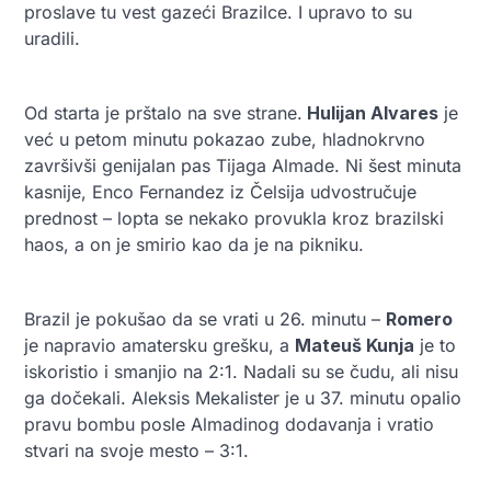
proslave tu vest gazeći Brazilce. I upravo to su
uradili.
Od starta je prštalo na sve strane.
Hulijan Alvares
je
već u petom minutu pokazao zube, hladnokrvno
završivši genijalan pas Tijaga Almade. Ni šest minuta
kasnije, Enco Fernandez iz Čelsija udvostručuje
prednost – lopta se nekako provukla kroz brazilski
haos, a on je smirio kao da je na pikniku.
Brazil je pokušao da se vrati u 26. minutu –
Romero
je napravio amatersku grešku, a
Mateuš Kunja
je to
iskoristio i smanjio na 2:1. Nadali su se čudu, ali nisu
ga dočekali. Aleksis Mekalister je u 37. minutu opalio
pravu bombu posle Almadinog dodavanja i vratio
stvari na svoje mesto – 3:1.