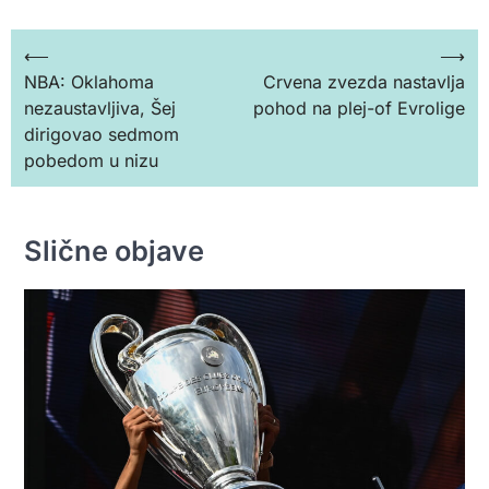
Кретање
⟵
⟶
NBA: Oklahoma
Crvena zvezda nastavlja
чланка
nezaustavljiva, Šej
pohod na plej-of Evrolige
dirigovao sedmom
pobedom u nizu
Slične objave