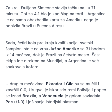
Za kraj, Đulijano Simeone stavlja tačku na i u 71.
minutu. Gol za 4:1 bio je kao šlag na torti – Argentina
je ne samo obezbedila kartu za Ameriku, nego je
ponizila Brazil u Buenos Ajresu.
Sada, četiri kola pre kraja kvalifikacija, svetski
šampioni stoje na vrhu
Južne Amerike
sa 31 bodom
iz 14 mečeva, dok je Brazil na četvrto mesto. Šest
ekipa ide direktno na Mundijal, a Argentina je već
spakovala kofere.
U drugim mečevima,
Ekvador
i
Čile
su se mučili i
završili 0:0, Urugvaj je iskoristio remi Bolivije i popeo
se iznad
Brazila
, a
Venecuela
je golom savladala
Peru
(1:0) i još sanja istorijski plasman.