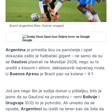
Brazil-Argentina (foto: Guliver images)
Dodaj Vivat Sport kao željeni izvor na Google
Argentina
je priredila šou za pamćenje i opet
dokazala zašto je fudbalski gigant – ne samo da su
se
Gaučosi
plasirali na Mundijal 2026, nego su to
uradili s klasom i stilom, deklasiravši najvećeg rivala.
U
Buenos Ajresu
je Brazil pao na kolena – 4:1.
Još pre nego što je sudija dunuo u pištaljku, bilo je
jasno da su Gaučosi na prvenstvu – remi
Bolivije
i
Urugvaja
(0:0) to je potvrdio. Ali umesto da se
opuste,
Argentinci
su izašli na teren kao da žele da