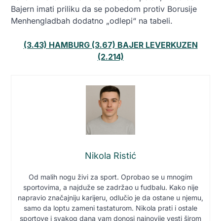
Bajern imati priliku da se pobedom protiv Borusije
Menhengladbah dodatno „odlepi“ na tabeli.
(3.43) HAMBURG (3.67) BAJER LEVERKUZEN
(2.214)
Nikola Ristić
Od malih nogu živi za sport. Oprobao se u mnogim
sportovima, a najduže se zadržao u fudbalu. Kako nije
napravio značajniju karijeru, odlučio je da ostane u njemu,
samo da loptu zameni tastaturom. Nikola prati i ostale
sportove i svakog dana vam donosi najnovije vesti širom