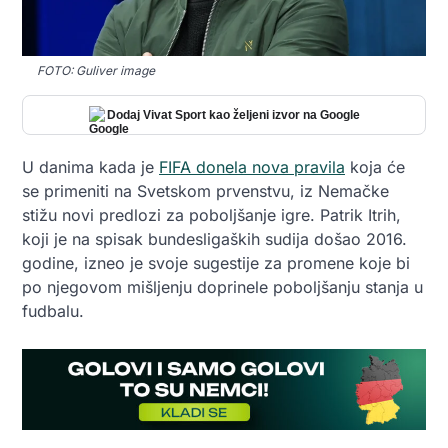
FOTO: Guliver image
Dodaj Vivat Sport kao željeni izvor na Google
U danima kada je
FIFA donela nova pravila
koja će
se primeniti na Svetskom prvenstvu, iz Nemačke
stižu novi predlozi za poboljšanje igre. Patrik Itrih,
koji je na spisak bundesligaških sudija došao 2016.
godine, izneo je svoje sugestije za promene koje bi
po njegovom mišljenju doprinele poboljšanju stanja u
fudbalu.