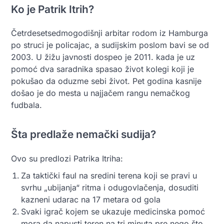
Ko je Patrik Itrih?
Četrdesetsedmogodišnji arbitar rodom iz Hamburga
po struci je policajac, a sudijskim poslom bavi se od
2003. U žižu javnosti dospeo je 2011. kada je uz
pomoć dva saradnika spasao život kolegi koji je
pokušao da oduzme sebi život. Pet godina kasnije
došao je do mesta u najjačem rangu nemačkog
fudbala.
Šta predlaže nemački sudija?
Ovo su predlozi Patrika Itriha:
Za taktički faul na sredini terena koji se pravi u
svrhu „ubijanja“ ritma i odugovlačenja, dosuditi
kazneni udarac na 17 metara od gola
Svaki igrač kojem se ukazuje medicinska pomoć
mora da napusti teren na tri minuta pre nego što