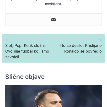
meridijana.
Кретање
⟵
⟶
Slot, Pep, Kerik složni:
I to se desilo: Kristijano
чланка
Ovo nije fudbal koji smo
Ronaldo se povredio
zavoleli
Slične objave