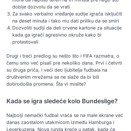
dobije dozvolu da se vrati
Za svako verbalno vređanje sudije igrača isključiti
na deset minuta i tako mu dati priliku da se smiri
Dozvoliti sudiji da deli crvene kartone za situacije
kada ga igrači agresivno okruže kako bi
protestovali
Drugi i treći predlog su nešto što i FIFA razmatra, o
čemu smo već pisali pre nekoliko dana. Prvi i četvrti
su druga priča, i veći deo ljubitelja fudbala na
društvenim mrežama se ne slaže da bi bili
dobrodošla promena. Šta vi mislite?
Kada se igra sledeće kolo Bundeslige?
Najbolji nemački fudbal vraća se na male ekrane već
danas zaostalom utakmicom između Hamburga i
Leverkuzena. Nova runda kreće u petak, kada će