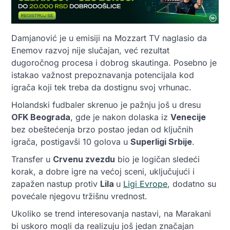
Damjanović je u emisiji na Mozzart TV naglasio da
Enemov razvoj nije slučajan, već rezultat
dugoročnog procesa i dobrog skautinga. Posebno je
istakao važnost prepoznavanja potencijala kod
igrača koji tek treba da dostignu svoj vrhunac.
Holandski fudbaler skrenuo je pažnju još u dresu
OFK Beograda
, gde je nakon dolaska iz
Venecije
bez obeštećenja brzo postao jedan od ključnih
igrača, postigavši 10 golova u
Superligi Srbije
.
Transfer u
Crvenu zvezdu
bio je logičan sledeći
korak, a dobre igre na većoj sceni, uključujući i
zapažen nastup protiv
Lila
u
Ligi Evrope
, dodatno su
povećale njegovu tržišnu vrednost.
Ukoliko se trend interesovanja nastavi, na Marakani
bi uskoro mogli da realizuju još jedan značajan