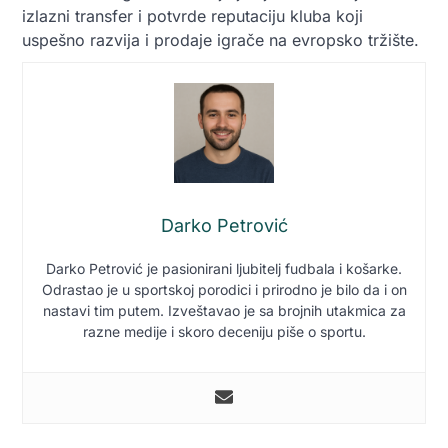
izlazni transfer i potvrde reputaciju kluba koji
uspešno razvija i prodaje igrače na evropsko tržište.
Darko Petrović
Darko Petrović je pasionirani ljubitelj fudbala i košarke.
Odrastao je u sportskoj porodici i prirodno je bilo da i on
nastavi tim putem. Izveštavao je sa brojnih utakmica za
razne medije i skoro deceniju piše o sportu.