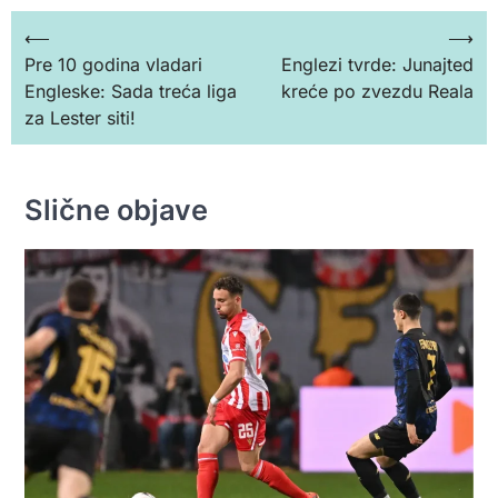
Кретање
⟵
⟶
Pre 10 godina vladari
Englezi tvrde: Junajted
чланка
Engleske: Sada treća liga
kreće po zvezdu Reala
za Lester siti!
Slične objave