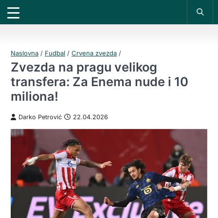
X
*PROMOKOD:
TIKET1000
18+
UPLATI DEPOZIT
DOBIJAŠ TIKET NA
VIVAT
BET
200 RSD
1000 RSD
REGISTRUJ SE
Naslovna
/
Fudbal
/
Crvena zvezda
/
Zvezda na pragu velikog
transfera: Za Enema nude i 10
miliona!
Darko Petrović
22.04.2026