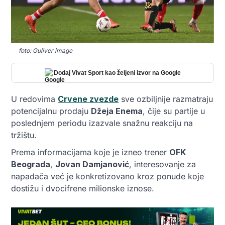
foto: Guliver image
Dodaj Vivat Sport kao željeni izvor na Google
U redovima
Crvene zvezde
sve ozbiljnije razmatraju
potencijalnu prodaju
Džeja Enema
, čije su partije u
poslednjem periodu izazvale snažnu reakciju na
tržištu.
Prema informacijama koje je izneo trener
OFK
Beograda
,
Jovan Damjanović
, interesovanje za
napadača već je konkretizovano kroz ponude koje
dostižu i dvocifrene milionske iznose.