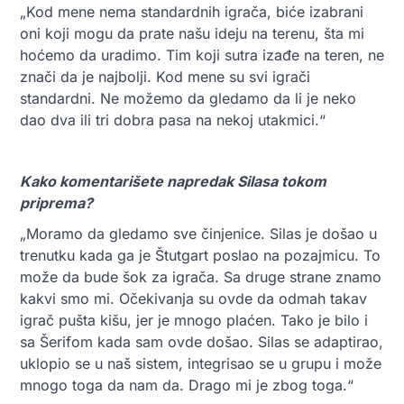
„Kod mene nema standardnih igrača, biće izabrani
oni koji mogu da prate našu ideju na terenu, šta mi
hoćemo da uradimo. Tim koji sutra izađe na teren, ne
znači da je najbolji. Kod mene su svi igrači
standardni. Ne možemo da gledamo da li je neko
dao dva ili tri dobra pasa na nekoj utakmici.“
Kako komentarišete napredak Silasa tokom
priprema?
„Moramo da gledamo sve činjenice. Silas je došao u
trenutku kada ga je Štutgart poslao na pozajmicu. To
može da bude šok za igrača. Sa druge strane znamo
kakvi smo mi. Očekivanja su ovde da odmah takav
igrač pušta kišu, jer je mnogo plaćen. Tako je bilo i
sa Šerifom kada sam ovde došao. Silas se adaptirao,
uklopio se u naš sistem, integrisao se u grupu i može
mnogo toga da nam da. Drago mi je zbog toga.“