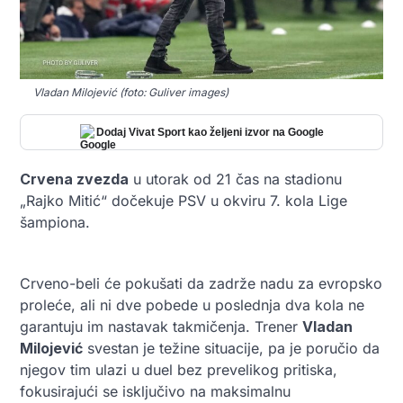
Vladan Milojević (foto: Guliver images)
Dodaj Vivat Sport kao željeni izvor na Google
Crvena zvezda
u utorak od 21 čas na stadionu
„Rajko Mitić“ dočekuje PSV u okviru 7. kola Lige
šampiona.
Crveno-beli će pokušati da zadrže nadu za evropsko
proleće, ali ni dve pobede u poslednja dva kola ne
garantuju im nastavak takmičenja. Trener
Vladan
Milojević
svestan je težine situacije, pa je poručio da
njegov tim ulazi u duel bez prevelikog pritiska,
fokusirajući se isključivo na maksimalnu