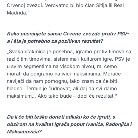
Crvenoj zvezdi. Verovatno bi bio član Sitija ili Real
Madrida.“
Kako ocenjujete šanse Crvene zvezde protiv PSV-
a i šta je potrebno za pozitivan rezultat?
„Svaka utakmica je posebna, igramo protiv timova sa
različitim timovima, sistemima i kulturom igre. PSV je
u svim segmentima na visokom nivou, mi ćemo
morati da odigramo na ivici maksimuma. Moraće
navijači da nam pomognu, iako znam da će biti
hladno. Termin je čudnovat, ali daj da svi damo
maksimum… Ako tako bude – doći će rezultat.“
Da li će biti teško doneti odluku ko će igrati, s
obzirom na kvalitet igrača poput Ivanića, Radonjića i
Maksimovića?