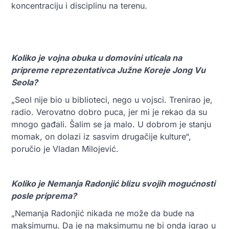
koncentraciju i disciplinu na terenu.
Koliko je vojna obuka u domovini uticala na
pripreme reprezentativca Južne Koreje Jong Vu
Seola?
„Seol nije bio u biblioteci, nego u vojsci. Trenirao je,
radio. Verovatno dobro puca, jer mi je rekao da su
mnogo gađali. Šalim se ja malo. U dobrom je stanju
momak, on dolazi iz sasvim drugačije kulture“,
poručio je Vladan Milojević.
Koliko je Nemanja Radonjić blizu svojih mogućnosti
posle priprema?
„Nemanja Radonjić nikada ne može da bude na
maksimumu. Da je na maksimumu ne bi onda igrao u