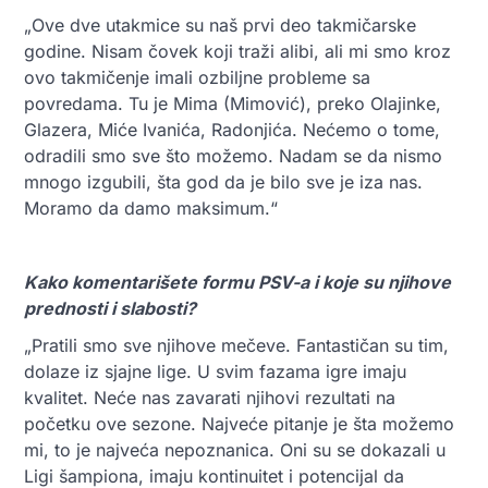
„Ove dve utakmice su naš prvi deo takmičarske
godine. Nisam čovek koji traži alibi, ali mi smo kroz
ovo takmičenje imali ozbiljne probleme sa
povredama. Tu je Mima (Mimović), preko Olajinke,
Glazera, Miće Ivanića, Radonjića. Nećemo o tome,
odradili smo sve što možemo. Nadam se da nismo
mnogo izgubili, šta god da je bilo sve je iza nas.
Moramo da damo maksimum.“
Kako komentarišete formu PSV-a i koje su njihove
prednosti i slabosti?
„Pratili smo sve njihove mečeve. Fantastičan su tim,
dolaze iz sjajne lige. U svim fazama igre imaju
kvalitet. Neće nas zavarati njihovi rezultati na
početku ove sezone. Najveće pitanje je šta možemo
mi, to je najveća nepoznanica. Oni su se dokazali u
Ligi šampiona, imaju kontinuitet i potencijal da