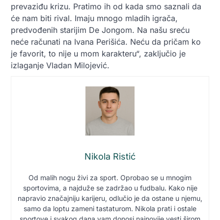
prevaziđu krizu. Pratimo ih od kada smo saznali da
će nam biti rival. Imaju mnogo mladih igrača,
predvođenih starijim De Jongom. Na našu sreću
neće računati na Ivana Perišića. Neću da pričam ko
je favorit, to nije u mom karakteru“, zaključio je
izlaganje Vladan Milojević.
Nikola Ristić
Od malih nogu živi za sport. Oprobao se u mnogim
sportovima, a najduže se zadržao u fudbalu. Kako nije
napravio značajniju karijeru, odlučio je da ostane u njemu,
samo da loptu zameni tastaturom. Nikola prati i ostale
sportove i svakog dana vam donosi najnovije vesti širom