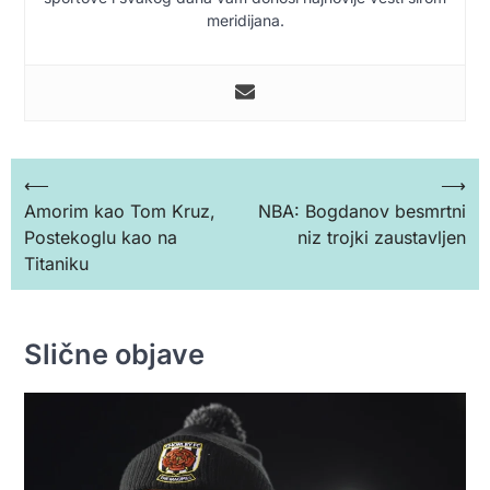
meridijana.
Кретање
⟵
⟶
Amorim kao Tom Kruz,
NBA: Bogdanov besmrtni
чланка
Postekoglu kao na
niz trojki zaustavljen
Titaniku
Slične objave