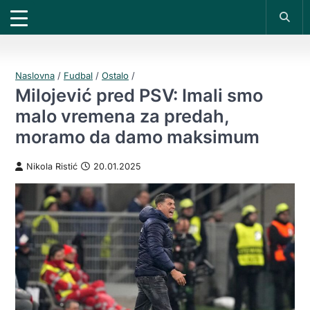
X
*PROMOKOD:
TIKET1000
18+
DOBIJAŠ TIKET NA
UPLATI DEPOZIT
VIVAT
BET
1000 RSD
200 RSD
REGISTRUJ SE
Naslovna
/
Fudbal
/
Ostalo
/
Milojević pred PSV: Imali smo
malo vremena za predah,
moramo da damo maksimum
Nikola Ristić
20.01.2025