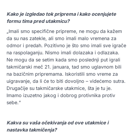
Kako je izgledao tok priprema i kako ocenjujete
formu tima pred utakmicu?
„Imali smo specifične pripreme, ne mogu da kažem
da su nas zatekle, ali smo imali malo vremena za
odmor i predah. Pozitivno je što smo imali sve igrače
na raspolaganju. Nismo imali dolazaka i odlazaka.
Ne mogu da se setim kada smo poslednji put igrali
takmičarski meč 21. januara, tad smo uglavnom bili
na bazičnim pripremama. Iskoristili smo vreme za
uigravanje, da li će to biti dovoljno – videćemo sutra.
Drugačije su takmičarske utakmice, šta je tu je.
Imamo izuzetno jakog i dobrog protivnika protiv
sebe.“
Kakva su vaša očekivanja od ove utakmice i
nastavka takmičenja?