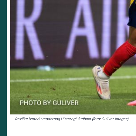
Razlike između modernog i "starog" fudbala (foto: Guliver images)