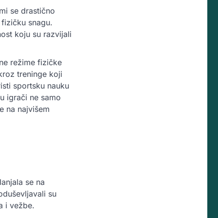
emi se drastično
 fizičku snagu.
st koju su razvijali
ne režime fizičke
kroz treninge koji
risti sportsku nauku
su igrači ne samo
re na najvišem
lanjala se na
oduševljavali su
a i vežbe.