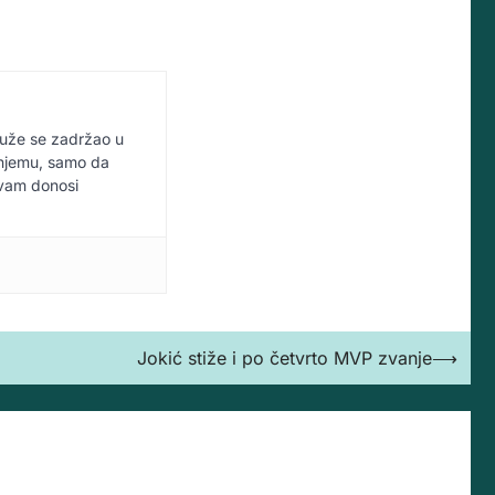
duže se zadržao u
u njemu, samo da
 vam donosi
Jokić stiže i po četvrto MVP zvanje
⟶