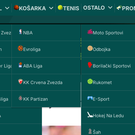
OSTALO
L
KOŠARKA
TENIS
PRO
 Zvezda
NBA
Moto Sportovi
n
Evroliga
Odbojka
r Liga
ABA Liga
Borilački Sportovi
KK Crvena Zvezda
Rukomet
liga
KK Partizan
E-Sport
udbal – najveće razlike
A
Hokej Na Ledu
Šah