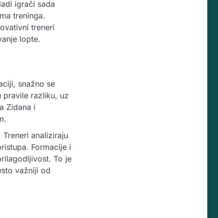
adi igrači sada
ma treninga.
ovativni treneri
anje lopte.
aciji, snažno se
 pravile razliku, uz
a Zidana i
m.
Treneri analiziraju
ristupa. Formacije i
rilagodljivost. To je
esto važniji od