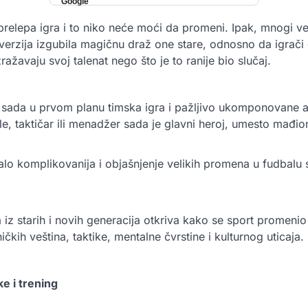
 prelepa igra i to niko neće moći da promeni. Ipak, mnogi ve
verzija izgubila magičnu draž one stare, odnosno da igrač
ažavaju svoj talenat nego što je to ranije bio slučaj.
je sada u prvom planu timska igra i pažljivo ukomponovane a
le, taktičar ili menadžer sada je glavni heroj, umesto mađio
malo komplikovanija i objašnjenje velikih promena u fudbalu 
 iz starih i novih generacija otkriva kako se sport promenio
ničkih veština, taktike, mentalne čvrstine i kulturnog uticaja.
ke i trening