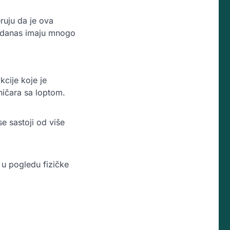
ruju da je ova
i danas imaju mnogo
kcije koje je
ničara sa loptom.
se sastoji od više
 u pogledu fizičke