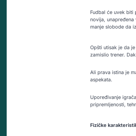
Fudbal će uvek biti
novija, unapređena 
manje slobode da izr
Opšti utisak je da 
zamislio trener. Dak
Ali prava istina je 
aspekata.
Upoređivanje igrača
pripremljenosti, teh
Fizičke karakteristi