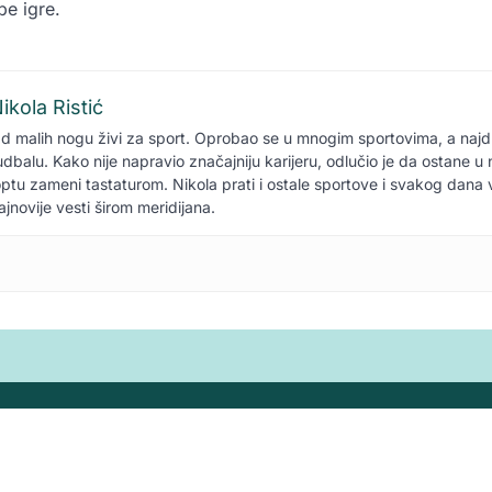
e igre.
ikola Ristić
d malih nogu živi za sport. Oprobao se u mnogim sportovima, a naj
udbalu. Kako nije napravio značajniju karijeru, odlučio je da ostane 
optu zameni tastaturom. Nikola prati i ostale sportove i svakog dana
ajnovije vesti širom meridijana.