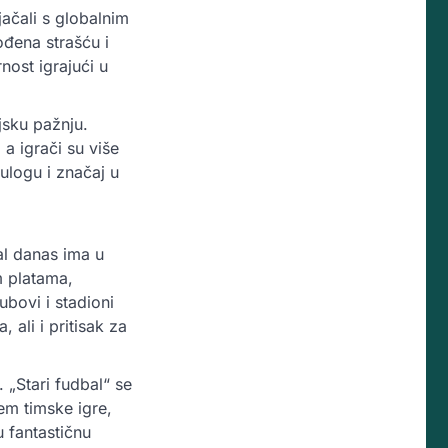
jačali s globalnim
ođena strašću i
nost igrajući u
jsku pažnju.
a igrači su više
 ulogu i značaj u
al danas ima u
m platama,
bovi i stadioni
, ali i pritisak za
 „Stari fudbal“ se
em timske igre,
u fantastičnu