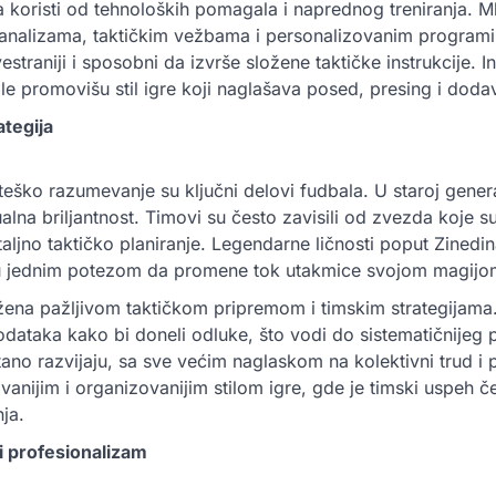
 koristi od tehnoloških pomagala i naprednog treniranja. Ml
 analizama, taktičkim vežbama i personalizovanim programi
straniji i sposobni da izvrše složene taktičke instrukcije. In
e promovišu stil igre koji naglašava posed, presing i dodav
ategija
ateško razumevanje su ključni delovi fudbala. U staroj gener
alna briljantnost. Timovi su često zavisili od zvezda koje su
aljno taktičko planiranje. Legendarne ličnosti poput Zinedin
u jednim potezom da promene tok utakmice svojom magijo
žena pažljivom taktičkom pripremom i timskim strategijama. 
dataka kako bi doneli odluke, što vodi do sistematičnijeg p
tano razvijaju, sa sve većim naglaskom na kolektivni trud i p
novanijim i organizovanijim stilom igre, gde je timski uspeh č
nja.
i profesionalizam