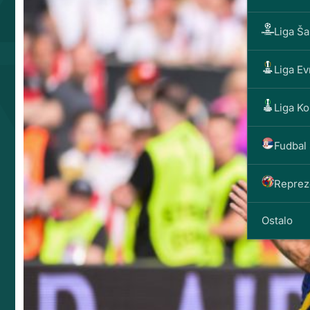
Liga Š
Liga E
Liga Ko
Fudbal 
Reprez
Ostalo