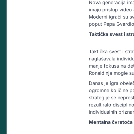
Nova generacija ima
imaju pristup video
Moderni igrači su sve
poput Pepa Gvardiol
Taktička svest i str
Taktička svest i str
naglašavala individu
manje fokusa na det
Ronaldinja mogle s
Danas je igra obele
ogromne količine po
strategije se nepres
rezultiralo discipli
individualnih prizna
Mentalna čvrstoća 