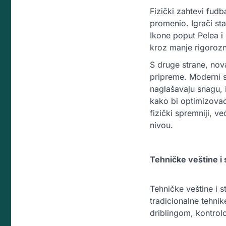
Fizički zahtevi fudba
promenio. Igrači sta
Ikone poput Pelea i 
kroz manje rigoroz
S druge strane, nov
pripreme. Moderni sp
naglašavaju snagu, i
kako bi optimizovao
fizički spremniji, 
nivou.
Tehničke veštine i s
Tehničke veštine i s
tradicionalne tehnik
driblingom, kontrolo