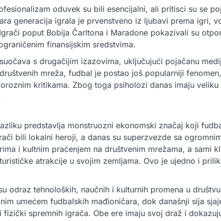
fesionalizam oduvek su bili esencijalni, ali pritisci su se po
a generacija igrala je prvenstveno iz ljubavi prema igri, v
grači poput Bobija Čarltona i Maradone pokazivali su otpor
 ograničenim finansijskim sredstvima.
suočava s drugačijim izazovima, uključujući pojačanu medi
društvenih mreža, fudbal je postao još popularniji fenomen, 
rigoroznim kritikama. Zbog toga psiholozi danas imaju veliku
.
azliku predstavlja monstruozni ekonomski značaj koji fudb
rači bili lokalni heroji, a danas su superzvezde sa ogromni
ma i kultnim praćenjem na društvenim mrežama, a sami klu
turističke atrakcije u svojim zemljama. Ovo je ujedno i prilika
u odraz tehnoloških, naučnih i kulturnih promena u društvu.
lnim umećem fudbalskih mađioničara, dok današnji sija sjaj
 i fizički spremnih igrača. Obe ere imaju svoj draž i dokazuj