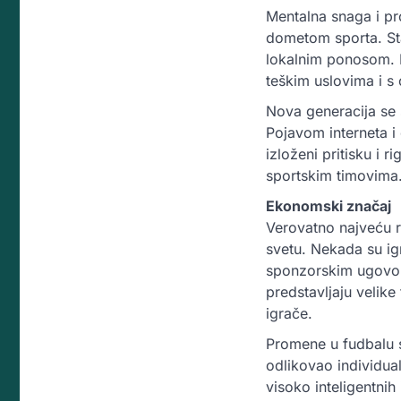
Mentalna snaga i pro
dometom sporta. Star
lokalnim ponosom. I
teškim uslovima i s
Nova generacija se 
Pojavom interneta i 
izloženi pritisku i 
sportskim timovima
Ekonomski značaj
Verovatno najveću r
svetu. Nekada su ig
sponzorskim ugovori
predstavljaju velike 
igrače.
Promene u fudbalu s
odlikovao individua
visoko inteligentnih