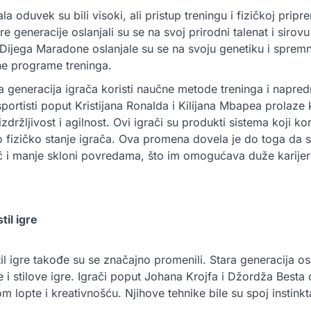
la oduvek su bili visoki, ali pristup treningu i fizičkoj pripr
re generacije oslanjali su se na svoj prirodni talenat i sirovu
Dijega Maradone oslanjale su se na svoju genetiku i spremno
ne programe treninga.
a generacija igrača koristi naučne metode treninga i napred
ortisti poput Kristijana Ronalda i Kilijana Mbapea prolaze 
zdržljivost i agilnost. Ovi igrači su produkti sistema koji ko
 fizičko stanje igrača. Ova promena dovela je do toga da 
već i manje skloni povredama, što im omogućava duže karije
til igre
til igre takođe su se značajno promenili. Stara generacija os
e i stilove igre. Igrači poput Johana Krojfa i Džordža Besta 
m lopte i kreativnošću. Njihove tehnike bile su spoj instinkt