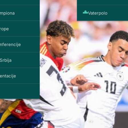
ampiona
Vaterpolo
vrope
nferencije
Srbija
entacije