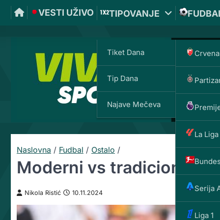
VESTI UŽIVO
TIPOVANJE
FUDBA
Tiket Dana
Crvena
Tip Dana
Partiza
Najave Mečeva
Premije
La Liga
Naslovna
/
Fudbal
/
Ostalo
/
Bundes
Moderni vs tradicionalni f
Serija 
Nikola Ristić
10.11.2024
Liga 1