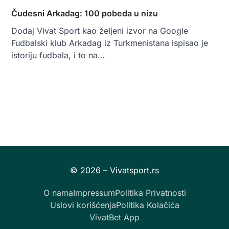
Čudesni Arkadag: 100 pobeda u nizu
Dodaj Vivat Sport kao željeni izvor na Google
Fudbalski klub Arkadag iz Turkmenistana ispisao je
istoriju fudbala, i to na…
O nama
Impressum
Politika Privatnosti
Uslovi korišćenja
Politika Kolačića
VivatBet App