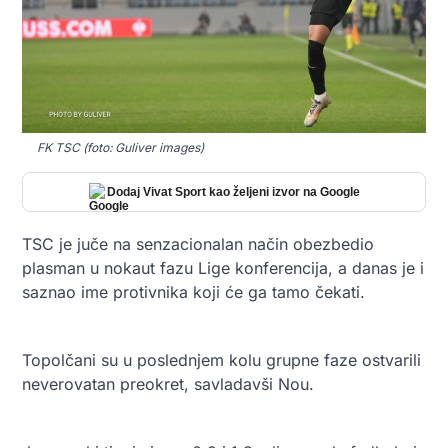
FK TSC (foto: Guliver images)
Dodaj Vivat Sport kao željeni izvor na Google
TSC je juče na senzacionalan način obezbedio
plasman u nokaut fazu Lige konferencija, a danas je i
saznao ime protivnika koji će ga tamo čekati.
Topolčani su u poslednjem kolu grupne faze ostvarili
neverovatan preokret, savladavši Nou.