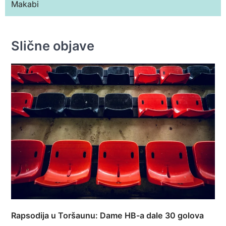
Makabi
Slične objave
Rapsodija u Toršaunu: Dame HB-a dale 30 golova