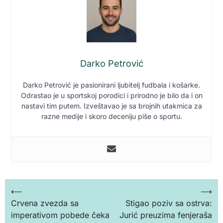
Darko Petrović
Darko Petrović je pasionirani ljubitelj fudbala i košarke.
Odrastao je u sportskoj porodici i prirodno je bilo da i on
nastavi tim putem. Izveštavao je sa brojnih utakmica za
razne medije i skoro deceniju piše o sportu.
Кретање
⟵
⟶
Crvena zvezda sa
Stigao poziv sa ostrva:
чланка
imperativom pobede čeka
Jurić preuzima fenjeraša