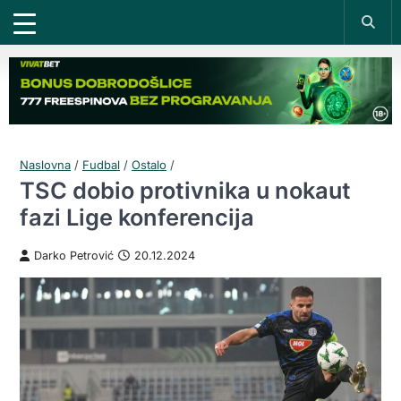
Naslovna
/
Fudbal
/
Ostalo
/
TSC dobio protivnika u nokaut
fazi Lige konferencija
Darko Petrović
20.12.2024