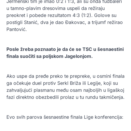
Jermenski tim je imao 0:2 i 1:3, ali su onda fudbaleri
u tamno-plavim dresovima uspeli da režiraju
preokret i pobede rezultatom 4:3 (1:2). Golove su
postigli Stanić, dva je dao Đakovac, a trijumf režirao
Pantović.
Posle žreba poznaato je da će se TSC u šesnaestini
finala suočiti sa poljskom Jagelonjom.
Ako uspe da pređe preko te prepreke, u osmini finala
ga očekuje duel protiv Serkl Briža ili Legije, koji su
zahvaljujući plasmanu među osam najboljih u ligaškoj
fazi direktno obezbedili prolaz u tu rundu takmičenja.
Evo svih parova šesnaestine finala Lige konferencija: