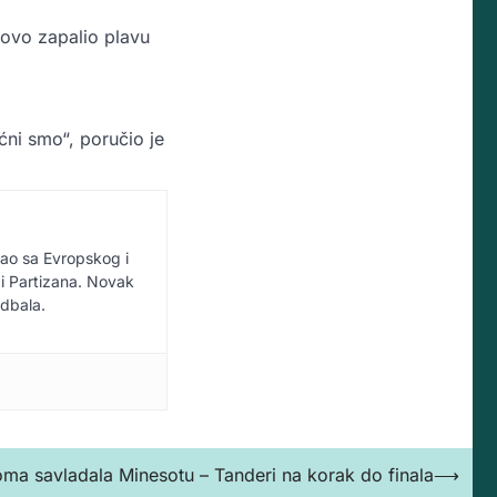
onovo zapalio plavu
ćni smo“, poručio je
vao sa Evropskog i
i Partizana. Novak
udbala.
ma savladala Minesotu – Tanderi na korak do finala
⟶