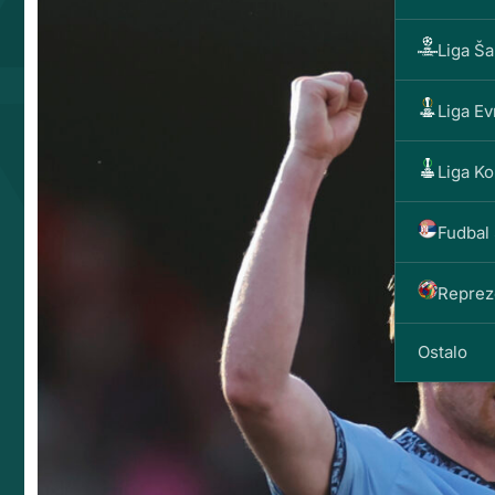
Liga Š
Liga E
Liga Ko
Fudbal 
Reprez
Ostalo