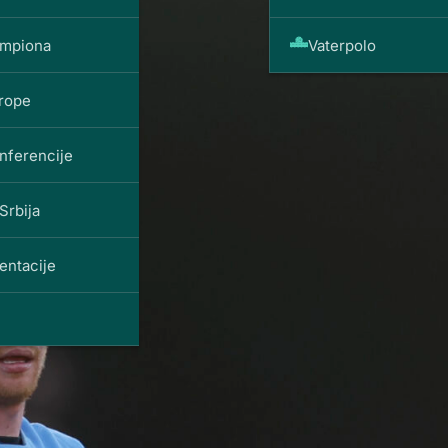
ampiona
Vaterpolo
vrope
nferencije
Srbija
entacije