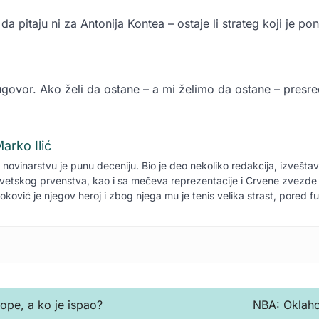
 da pitaju ni za Antonija Kontea – ostaje li strateg koji je p
ugovor. Ako želi da ostane – a mi želimo da ostane – presre
arko Ilić
 novinarstvu je punu deceniju. Bio je deo nekoliko redakcija, izvešta
vetskog prvenstva, kao i sa mečeva reprezentacije i Crvene zvezde 
oković je njegov heroj i zbog njega mu je tenis velika strast, pored f
rope, a ko je ispao?
NBA: Oklaho