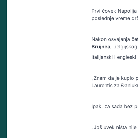
Prvi čovek Napolija
poslednje vreme drži
Nakon osvajanja čet
Brujnea
, belgijskog
Italijanski i engles
„Znam da je kupio pre
Laurentis za Đanluku
Ipak, za sada bez p
„Još uvek ništa nije