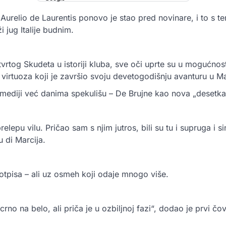
 Aurelio de Laurentis ponovo je stao pred novinare, i to s 
 jug Italije budnim.
vrtog Skudeta u istoriji kluba, sve oči uprte su u mogućno
 virtuoza koji je završio svoju devetogodišnju avanturu u Ma
ki mediji već danima spekulišu – De Brujne kao nova „desetka
lepu vilu. Pričao sam s njim jutros, bili su tu i supruga i si
 di Marcija.
otpisa – ali uz osmeh koji odaje mnogo više.
 crno na belo, ali priča je u ozbiljnoj fazi“, dodao je prvi čo