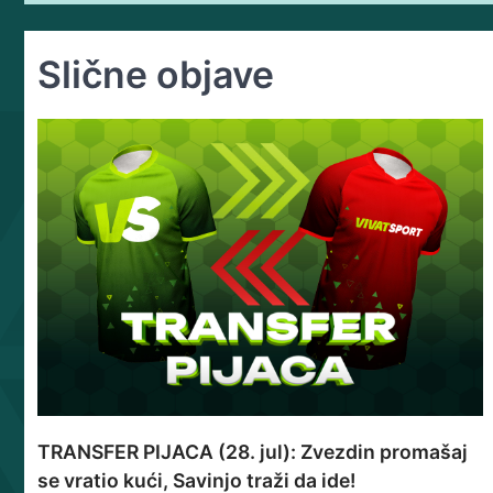
чланка
Slične objave
TRANSFER PIJACA (28. jul): Zvezdin promašaj
se vratio kući, Savinjo traži da ide!