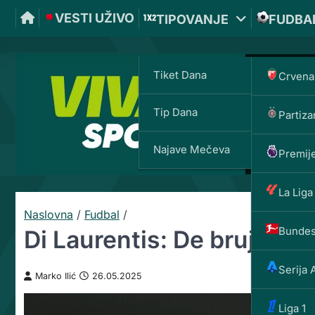
VESTI UŽIVO
TIPOVANJE
FUDBA
Tiket Dana
Crvena
Tip Dana
Partiza
Najave Mečeva
Premije
La Liga
Naslovna
/
Fudbal
/
Bundes
Di Laurentis: De brujne je
Serija 
Marko Ilić
26.05.2025
Liga 1