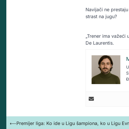
Navijači ne prestaju
strast na jugu?
„Trener ima važeći 
De Laurentis.
M
U
S
Đ
Кретање
⟵
Premijer liga: Ko ide u Ligu šampiona, ko u Ligu Ev