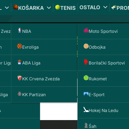
OSTALO
L
KOŠARKA
TENIS
PRO
 Zvezda
NBA
Moto Sportovi
n
Evroliga
Odbojka
r Liga
ABA Liga
Borilački Sportovi
KK Crvena Zvezda
Rukomet
liga
KK Partizan
E-Sport
 već kupio vilu u Napulju
A
Hokej Na Ledu
Šah