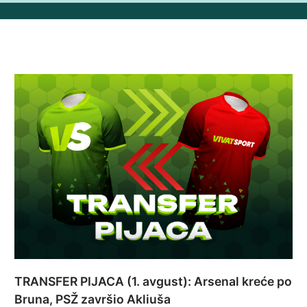
TRANSFER PIJACA (1. avgust): Arsenal kreće po
Bruna, PSŽ završio Akliuša