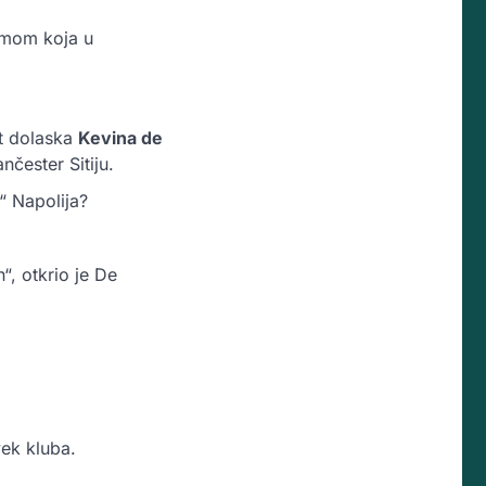
temom koja u
st dolaska
Kevina de
nčester Sitiju.
“ Napolija?
n“, otkrio je De
vek kluba.