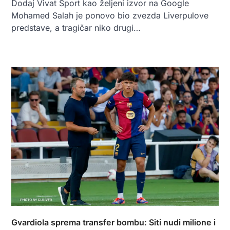
Dodaj Vivat Sport kao željeni izvor na Google
Mohamed Salah je ponovo bio zvezda Liverpulove
predstave, a tragičar niko drugi…
Gvardiola sprema transfer bombu: Siti nudi milione i