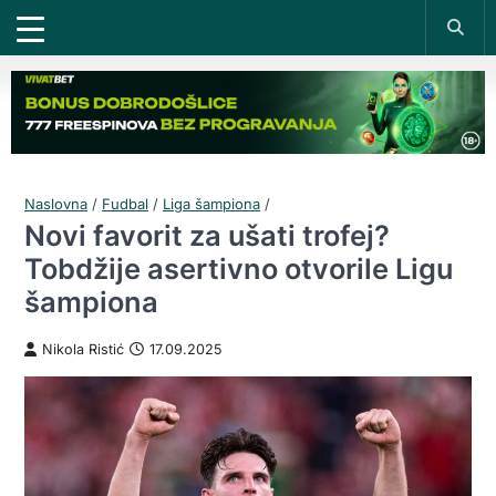
Naslovna
/
Fudbal
/
Liga šampiona
/
Novi favorit za ušati trofej?
Tobdžije asertivno otvorile Ligu
šampiona
Nikola Ristić
17.09.2025