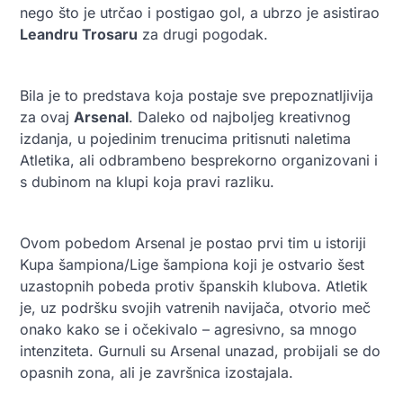
nego što je utrčao i postigao gol, a ubrzo je asistirao
Leandru Trosaru
za drugi pogodak.
Bila je to predstava koja postaje sve prepoznatljivija
za ovaj
Arsenal
. Daleko od najboljeg kreativnog
izdanja, u pojedinim trenucima pritisnuti naletima
Atletika, ali odbrambeno besprekorno organizovani i
s dubinom na klupi koja pravi razliku.
Ovom pobedom Arsenal je postao prvi tim u istoriji
Kupa šampiona/Lige šampiona koji je ostvario šest
uzastopnih pobeda protiv španskih klubova. Atletik
je, uz podršku svojih vatrenih navijača, otvorio meč
onako kako se i očekivalo – agresivno, sa mnogo
intenziteta. Gurnuli su Arsenal unazad, probijali se do
opasnih zona, ali je završnica izostajala.