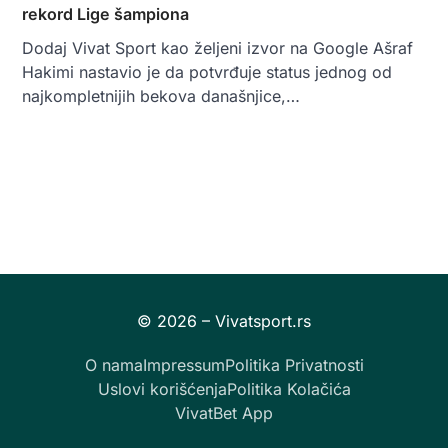
rekord Lige šampiona
Dodaj Vivat Sport kao željeni izvor na Google Ašraf
Hakimi nastavio je da potvrđuje status jednog od
najkompletnijih bekova današnjice,…
O nama
Impressum
Politika Privatnosti
Uslovi korišćenja
Politika Kolačića
VivatBet App