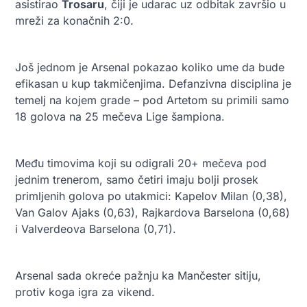
asistirao
Trosaru
, čiji je udarac uz odbitak završio u
mreži za konačnih 2:0.
Još jednom je Arsenal pokazao koliko ume da bude
efikasan u kup takmičenjima. Defanzivna disciplina je
temelj na kojem grade – pod Artetom su primili samo
18 golova na 25 mečeva Lige šampiona.
Među timovima koji su odigrali 20+ mečeva pod
jednim trenerom, samo četiri imaju bolji prosek
primljenih golova po utakmici: Kapelov Milan (0,38),
Van Galov Ajaks (0,63), Rajkardova Barselona (0,68)
i Valverdeova Barselona (0,71).
Arsenal sada okreće pažnju ka Mančester sitiju,
protiv koga igra za vikend.