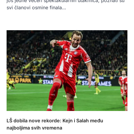
još jedne večeri spektakularnih utakmica, poznati su
svi članovi osmine finala…
LŠ dobila nove rekorde: Kejn i Salah među
najboljima svih vremena