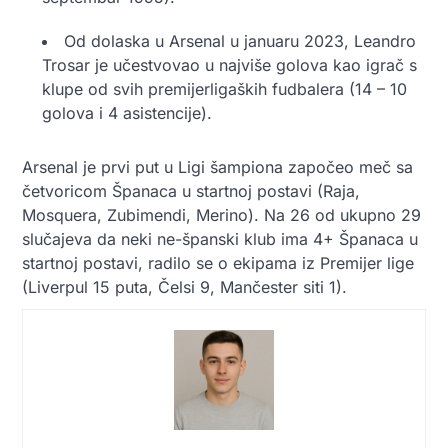
Od dolaska u Arsenal u januaru 2023, Leandro
Trosar je učestvovao u najviše golova kao igrač s
klupe od svih premijerligaških fudbalera (14 – 10
golova i 4 asistencije).
Arsenal je prvi put u Ligi šampiona započeo meč sa
četvoricom Španaca u startnoj postavi (Raja,
Mosquera, Zubimendi, Merino). Na 26 od ukupno 29
slučajeva da neki ne-španski klub ima 4+ Španaca u
startnoj postavi, radilo se o ekipama iz Premijer lige
(Liverpul 15 puta, Čelsi 9, Mančester siti 1).