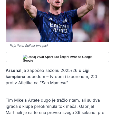
Rajs (foto: Guliver images)
Dodaj Vivat Sport kao željeni izvor na Google
Arsenal
je započeo sezonu 2025/26 u
Ligi
šampiona
pobedom – tvrdom i izborenom, 2:0
protiv Atletika na “San Mamesu”.
Tim Mikela Artete dugo je tražio ritam, ali su dva
igrača s klupe preokrenula tok meča. Gabrijel
Martineli je na terenu proveo svega 36 sekundi pre