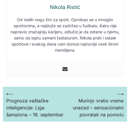
Nikola Ristić
Od malih nogu živi za sport. Oprobao se u mnogim
sportovima, a najduže se zadržao u fudbalu. Kako nije
napravio značajniju karijeru, odlučio je da ostane u njemu,
samo da loptu zameni tastaturom. Nikola prati i ostale
sportove i svakog dana vam donosi najnovije vesti širom
meridijana.
Кретање
⟵
⟶
Prognoza veštačke
Murinjo vratio vreme
чланка
inteligencije: Liga
unazad – senzacionalni
šampiona – 16. septembar
povratak na pomolu