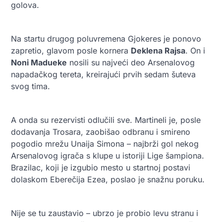
golova.
Na startu drugog poluvremena Gjokeres je ponovo
zapretio, glavom posle kornera
Deklena Rajsa
. On i
Noni Madueke
nosili su najveći deo Arsenalovog
napadačkog tereta, kreirajući prvih sedam šuteva
svog tima.
A onda su rezervisti odlučili sve. Martineli je, posle
dodavanja Trosara, zaobišao odbranu i smireno
pogodio mrežu Unaija Simona – najbrži gol nekog
Arsenalovog igrača s klupe u istoriji Lige šampiona.
Brazilac, koji je izgubio mesto u startnoj postavi
dolaskom Eberečija Ezea, poslao je snažnu poruku.
Nije se tu zaustavio – ubrzo je probio levu stranu i