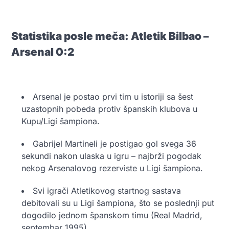
Statistika posle meča: Atletik Bilbao –
Arsenal 0:2
Arsenal je postao prvi tim u istoriji sa šest
uzastopnih pobeda protiv španskih klubova u
Kupu/Ligi šampiona.
Gabrijel Martineli je postigao gol svega 36
sekundi nakon ulaska u igru – najbrži pogodak
nekog Arsenalovog rezerviste u Ligi šampiona.
Svi igrači Atletikovog startnog sastava
debitovali su u Ligi šampiona, što se poslednji put
dogodilo jednom španskom timu (Real Madrid,
septembar 1995).