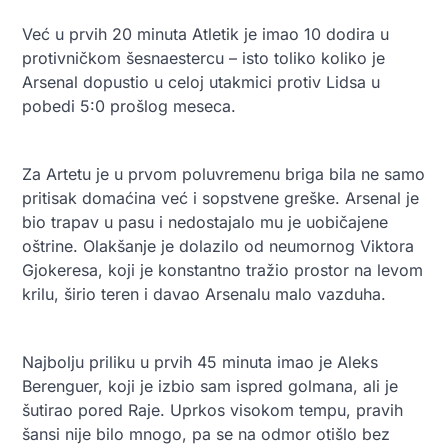
Već u prvih 20 minuta Atletik je imao 10 dodira u
protivničkom šesnaestercu – isto toliko koliko je
Arsenal dopustio u celoj utakmici protiv Lidsa u
pobedi 5:0 prošlog meseca.
Za Artetu je u prvom poluvremenu briga bila ne samo
pritisak domaćina već i sopstvene greške. Arsenal je
bio trapav u pasu i nedostajalo mu je uobičajene
oštrine. Olakšanje je dolazilo od neumornog Viktora
Gjokeresa, koji je konstantno tražio prostor na levom
krilu, širio teren i davao Arsenalu malo vazduha.
Najbolju priliku u prvih 45 minuta imao je Aleks
Berenguer, koji je izbio sam ispred golmana, ali je
šutirao pored Raje. Uprkos visokom tempu, pravih
šansi nije bilo mnogo, pa se na odmor otišlo bez