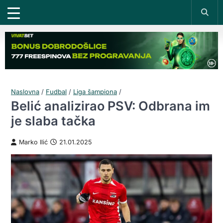
Naslovna
/
Fudbal
/
Liga šampiona
/
Belić analizirao PSV: Odbrana im
je slaba tačka
Marko Ilić
21.01.2025