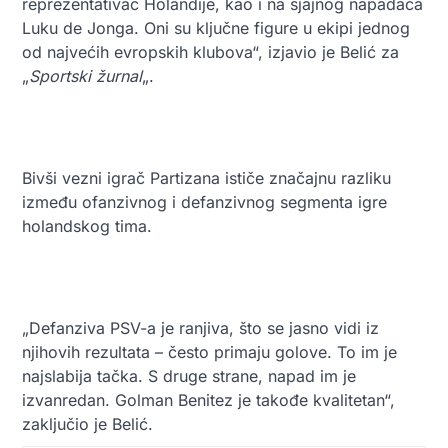
reprezentativac Holandije, kao i na sjajnog napadača
Luku de Jonga. Oni su ključne figure u ekipi jednog
od najvećih evropskih klubova“, izjavio je Belić za
„
Sportski žurnal
„.
Bivši vezni igrač Partizana ističe značajnu razliku
između ofanzivnog i defanzivnog segmenta igre
holandskog tima.
„Defanziva PSV-a je ranjiva, što se jasno vidi iz
njihovih rezultata – često primaju golove. To im je
najslabija tačka. S druge strane, napad im je
izvanredan. Golman Benitez je takođe kvalitetan“,
zaključio je Belić.