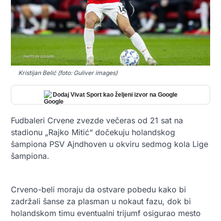
Kristijan Belić (foto: Guliver images)
Dodaj Vivat Sport kao željeni izvor na Google
Fudbaleri Crvene zvezde večeras od 21 sat na
stadionu „Rajko Mitić“ dočekuju holandskog
šampiona PSV Ajndhoven u okviru sedmog kola Lige
šampiona.
Crveno-beli moraju da ostvare pobedu kako bi
zadržali šanse za plasman u nokaut fazu, dok bi
holandskom timu eventualni trijumf osigurao mesto