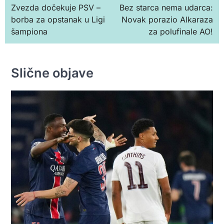
Zvezda dočekuje PSV –
Bez starca nema udarca:
чланка
borba za opstanak u Ligi
Novak porazio Alkaraza
šampiona
za polufinale AO!
Slične objave