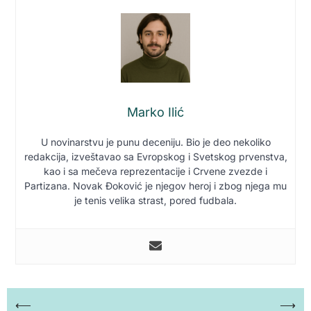
Marko Ilić
U novinarstvu je punu deceniju. Bio je deo nekoliko
redakcija, izveštavao sa Evropskog i Svetskog prvenstva,
kao i sa mečeva reprezentacije i Crvene zvezde i
Partizana. Novak Đoković je njegov heroj i zbog njega mu
je tenis velika strast, pored fudbala.
Кретање
⟵
⟶