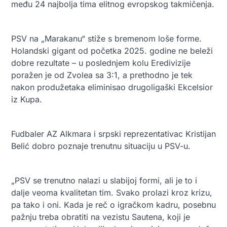
među 24 najbolja tima elitnog evropskog takmičenja.
PSV na „Marakanu“ stiže s bremenom loše forme.
Holandski gigant od početka 2025. godine ne beleži
dobre rezultate – u poslednjem kolu Eredivizije
poražen je od Zvolea sa 3:1, a prethodno je tek
nakon produžetaka eliminisao drugoligaški Ekcelsior
iz Kupa.
Fudbaler AZ Alkmara i srpski reprezentativac Kristijan
Belić dobro poznaje trenutnu situaciju u PSV-u.
„PSV se trenutno nalazi u slabijoj formi, ali je to i
dalje veoma kvalitetan tim. Svako prolazi kroz krizu,
pa tako i oni. Kada je reč o igračkom kadru, posebnu
pažnju treba obratiti na vezistu Sautena, koji je