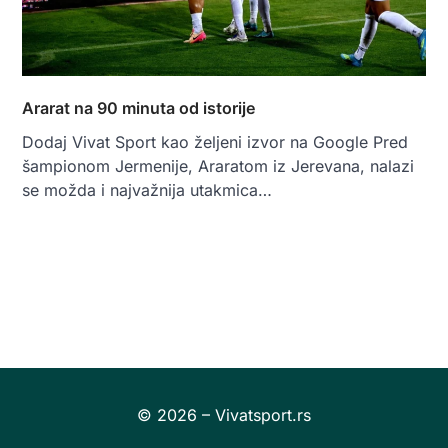
Ararat na 90 minuta od istorije
Dodaj Vivat Sport kao željeni izvor na Google Pred
šampionom Jermenije, Araratom iz Jerevana, nalazi
se možda i najvažnija utakmica…