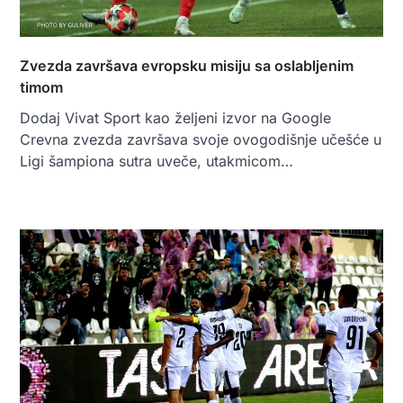
Zvezda završava evropsku misiju sa oslabljenim
timom
Dodaj Vivat Sport kao željeni izvor na Google
Crevna zvezda završava svoje ovogodišnje učešće u
Ligi šampiona sutra uveče, utakmicom…