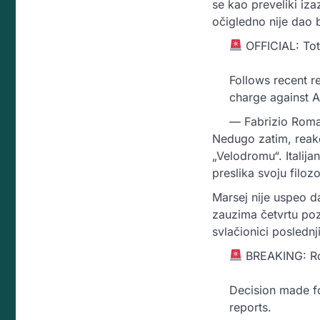
se kao preveliki iz
očigledno nije dao b
OFFICIAL: Tot
Follows recent r
charge against A
— Fabrizio Rom
Nedugo zatim, reakci
„Velodromu“. Italija
preslika svoju filoz
Marsej nije uspeo 
zauzima četvrtu poz
svlačionici poslednj
BREAKING: Rob
Decision made fo
reports.