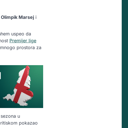
.
Olimpik Marsej
i
tenhem uspeo da
lnost
Premijer lige
i mnogo prostora za
 sezona u
pritiskom pokazao