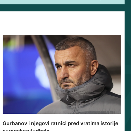
Gurbanov i njegovi ratnici pred vratima istorije
evropskog fudbala