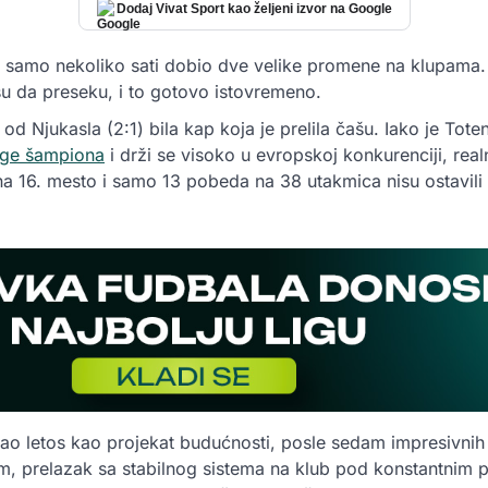
Dodaj Vivat Sport kao željeni izvor na Google
u samo nekoliko sati dobio dve velike promene na klupama
 su da preseku, i to gotovo istovremeno.
od Njukasla (2:1) bila kap koja je prelila čašu. Iako je To
ige šampiona
i drži se visoko u evropskoj konkurenciji, rea
 na 16. mesto i samo 13 pobeda na 38 utakmica nisu ostavil
gao letos kao projekat budućnosti, posle sedam impresivnih
m, prelazak sa stabilnog sistema na klub pod konstantnim 