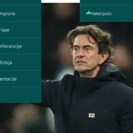
ampiona
Vaterpolo
vrope
nferencije
Srbija
entacije