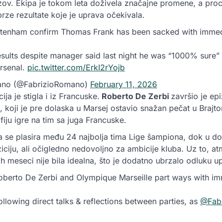
azov. Ekipa je tokom leta doživela značajne promene, a pro
rze rezultate koje je uprava očekivala.
tenham confirm Thomas Frank has been sacked with immedi
esults despite manager said last night he was “1000% sure”
rsenal.
pic.twitter.com/ErkI2rYojb
ano (@FabrizioRomano)
February 11, 2026
ja je stigla i iz Francuske.
Roberto De Zerbi
završio je ep
n, koji je pre dolaska u Marsej ostavio snažan pečat u Brajt
ofiju igre na tim sa juga Francuske.
da se plasira među 24 najbolja tima Lige šampiona, dok u 
iciju, ali očigledno nedovoljno za ambicije kluba. Uz to, a
ih meseci nije bila idealna, što je dodatno ubrzalo odluku u
erto De Zerbi and Olympique Marseille part ways with imm
llowing direct talks & reflections between parties, as
@Fab