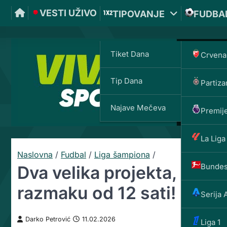
VESTI UŽIVO
TIPOVANJE
FUDBA
Tiket Dana
Crvena
Tip Dana
Partiza
Najave Mečeva
Premije
La Liga
Naslovna
/
Fudbal
/
Liga šampiona
/
Bundes
Dva velika projekta, dva b
razmaku od 12 sati!
Serija 
Darko Petrović
11.02.2026
Liga 1