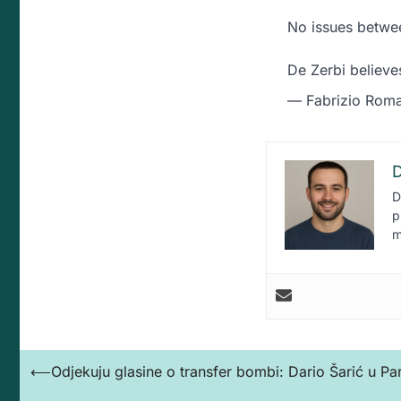
No issues betwe
De Zerbi believe
— Fabrizio Rom
D
D
p
m
Кретање
⟵
Odjekuju glasine o transfer bombi: Dario Šarić u Pa