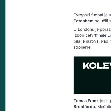
Evropski fudbal je 
Totenhem
odlučili
U Londonu je poraz 
izbori četvrtfinale
L
bila je surova. Pad
strpljenje.
Tomas Frank
je sti
Brentfordu
. Međuti