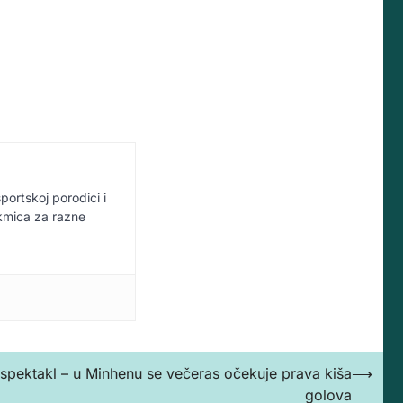
sportskoj porodici i
akmica za razne
spektakl – u Minhenu se večeras očekuje prava kiša
⟶
golova