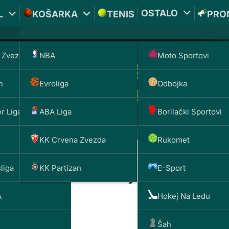
OSTALO
L
KOŠARKA
TENIS
PRO
 Zvezda
NBA
Moto Sportovi
n
Evroliga
Odbojka
r Liga
ABA Liga
Borilački Sportovi
KK Crvena Zvezda
Rukomet
liga
KK Partizan
E-Sport
rza kraja: Marsej i Totenhem
A
Hokej Na Ledu
Šah