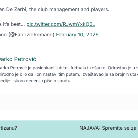
en De Zerbi, the club management and players.
s it’s best…
pic.twitter.com/RJwmYxkQ0L
ano (@FabrizioRomano)
February 10, 2026
arko Petrović
arko Petrović je pasionirani ljubitelj fudbala i košarke. Odrastao je u 
rirodno je bilo da i on nastavi tim putem. Izveštavao je sa brojnih ut
edije i skoro deceniju piše o sportu.
rtizanu?
NAJAVA: Spremite se za 