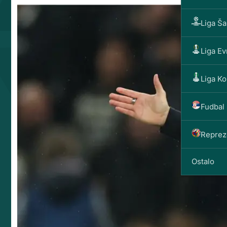
Liga Š
Liga E
Liga Ko
Fudbal 
Reprez
Ostalo