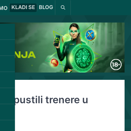
KLADI SE
BLOG
MO
 otpustili trenere u