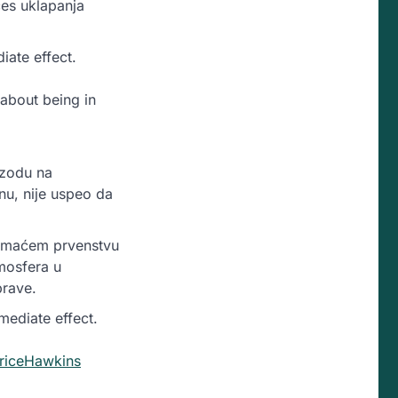
ces uklapanja
ate effect.
 about being in
izodu na
onu, nije uspeo da
domaćem prvenstvu
tmosfera u
prave.
ediate effect.
riceHawkins