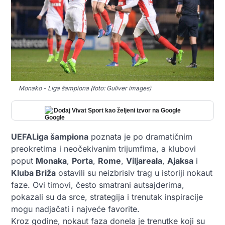
Monako - Liga šampiona (foto: Guliver images)
Dodaj Vivat Sport kao željeni izvor na Google
UEFA
Liga šampiona
poznata je po dramatičnim
preokretima i neočekivanim trijumfima, a klubovi
poput
Monaka
,
Porta
,
Rome
,
Viljareala
,
Ajaksa
i
Kluba Briža
ostavili su neizbrisiv trag u istoriji nokaut
faze. Ovi timovi, često smatrani autsajderima,
pokazali su da srce, strategija i trenutak inspiracije
mogu nadjačati i najveće favorite.
Kroz godine, nokaut faza donela je trenutke koji su