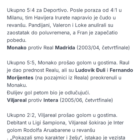
Ukupno 5:4 za Deportivo. Posle poraza od 4:1 u
Milanu, tim Havijera Irurete napravio je čudo u
revanšu. Pandijani, Valeron i Loke anulirali su
zaostatak do poluvremena, a Fran je zapečatio
pobedu.
Monako
protiv Real
Madrida
(2003/04, četvrtfinale)
Ukupno 5:5, Monako prošao golom u gostima. Raul
je dao prednost Realu, ali su
Ludovik Đuli
i
Fernando
Morijentes
(na pozajmici iz Reala) preokrenuli u
Monaku.
Đulijev gol petom bio je odlučujući.
Viljareal
protiv
Intera
(2005/06, četvrtfinale)
Ukupno 2:2, Viljareal prošao golom u gostima.
Debitant u Ligi šampiona, Viljareal šokirao je Inter
golom Rodolfa Aruabarene u revanšu
. „Pokazali smo karakter i želju“, istakao je vezista