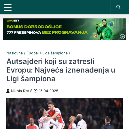
Naslovna
/
Fudbal
/
Liga šampiona
/
Autsajderi koji su zatresli
Evropu: Najveća iznenađenja u
Ligi šampiona
Nikola Ristić
15.04.2025