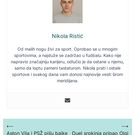
Nikola Ristić
Od malih nogu živi za sport. Oprobao se u mnogim
sportovima, a najduže se zadržao u fudbalu. Kako nije
napravio značajniju karijeru, odlučio je da ostane u njemu,
samo da loptu zameni tastaturom. Nikola prati i ostale
sportove i svakog dana vam donosi najnovije vesti širom
meridijana.
Кретање
⟵
⟶
Aston Vila i PSŽ pišu bajke
Duel srpkinja pripao Olgi