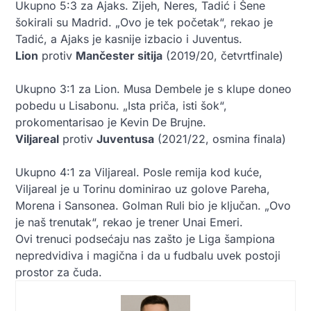
Ukupno 5:3 za Ajaks. Zijeh, Neres, Tadić i Šene
šokirali su Madrid. „Ovo je tek početak“, rekao je
Tadić, a Ajaks je kasnije izbacio i Juventus.
Lion
protiv
Mančester sitija
(2019/20, četvrtfinale)
Ukupno 3:1 za Lion. Musa Dembele je s klupe doneo
pobedu u Lisabonu. „Ista priča, isti šok“,
prokomentarisao je Kevin De Brujne.
Viljareal
protiv
Juventusa
(2021/22, osmina finala)
Ukupno 4:1 za Viljareal. Posle remija kod kuće,
Viljareal je u Torinu dominirao uz golove Pareha,
Morena i Sansonea. Golman Ruli bio je ključan. „Ovo
je naš trenutak“, rekao je trener Unai Emeri.
Ovi trenuci podsećaju nas zašto je Liga šampiona
nepredvidiva i magična i da u fudbalu uvek postoji
prostor za čuda.