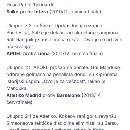
Huan Pablo Takinardi.
Šalke
protiv
Intera
(2010/11, osmina finala)
Ukupno 7:3 za Šalke. Uprkos lošoj sezoni u
Bundesligi, Šalke je deklasirao aktuelnog šampiona.
Ralf Rangnik je posle meča rekao: „Ovo je iznad svih
očekivanja.“
APOEL
protiv
Liona
(2011/12, osmina finala)
Ukupno 1:1, APOEL prošao na penale. Gol Manduke i
odbrane golmana na penalima doneli su Kipranima
istorijski uspeh. „Ovo je za večnost“, rekao je
Manduka.
Atletiko Madrid
protiv
Barselone
(2013/14,
četvrtfinale)
Ukupno 2:1 za Atletiko. Kokeov rani gol u revanšu i
Simeoneova taktička disciplina eliminisali su Barsu.
„Igrali smo pametno i srčano“, rekao je Koke.