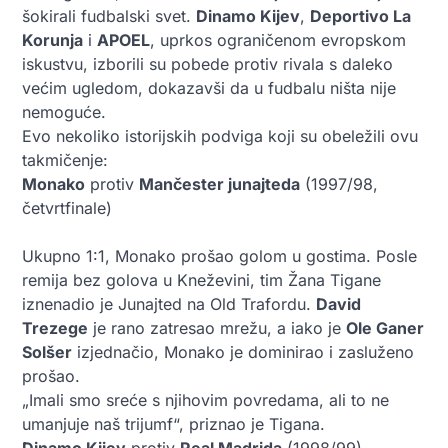
šokirali fudbalski svet.
Dinamo Kijev
,
Deportivo La
Korunja
i
APOEL
, uprkos ograničenom evropskom
iskustvu, izborili su pobede protiv rivala s daleko
većim ugledom, dokazavši da u fudbalu ništa nije
nemoguće.
Evo nekoliko istorijskih podviga koji su obeležili ovu
takmičenje:
Monako
protiv
Mančester junajteda
(1997/98,
četvrtfinale)
Ukupno 1:1, Monako prošao golom u gostima. Posle
remija bez golova u Kneževini, tim Žana Tigane
iznenadio je Junajted na Old Trafordu.
David
Trezege
je rano zatresao mrežu, a iako je
Ole Ganer
Solšer
izjednačio, Monako je dominirao i zasluženo
prošao.
„Imali smo sreće s njihovim povredama, ali to ne
umanjuje naš trijumf“, priznao je Tigana.
Dinamo Kijev
protiv
Real Madrida
(1998/99)