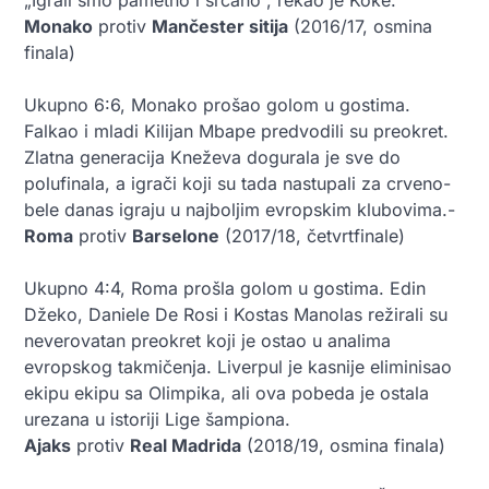
Monako
protiv
Mančester sitija
(2016/17, osmina
finala)
Ukupno 6:6, Monako prošao golom u gostima.
Falkao i mladi Kilijan Mbape predvodili su preokret.
Zlatna generacija Kneževa dogurala je sve do
polufinala, a igrači koji su tada nastupali za crveno-
bele danas igraju u najboljim evropskim klubovima.-
Roma
protiv
Barselone
(2017/18, četvrtfinale)
Ukupno 4:4, Roma prošla golom u gostima. Edin
Džeko, Daniele De Rosi i Kostas Manolas režirali su
neverovatan preokret koji je ostao u analima
evropskog takmičenja. Liverpul je kasnije eliminisao
ekipu ekipu sa Olimpika, ali ova pobeda je ostala
urezana u istoriji Lige šampiona.
Ajaks
protiv
Real Madrida
(2018/19, osmina finala)