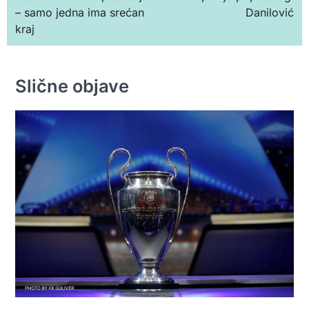
чланка
– samo jedna ima srećan
Danilović
kraj
Slične objave