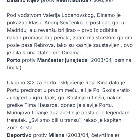
Pod vođstvom Valerija Lobanovskog, Dinamo je
pokazao klasu. Andrij Ševčenko je postigao gol u
Madridu, a u revanšu briljirao – prvo iz odbitka
nakon promašenog penala, zatim majstorskim golom
posle pasa Rebrova. Iako su kasnije zaustavljeni, ovo
je bila kruna zlatne ere Dinama.
Porto
protiv
Mančester junajteda
(2003/04, osmina
finala)
Ukupno 3:2 za Porto. Isključenje Roja Kina dalo je
Portu prednost u prvom meču, ali je Pol Skols vratio
Junajted u igru. Ipak, gol Kostinje u finišu, nakon
greške Tima Hauarda, doneo je slavlje Portu.
Murinjovo trčanje duž aut-linije postalo je legendarni
trenutak. „Svi smo bili u transu“, rekao je kapiten
Žorž Kosta.
Deportivo
protiv
Milana
(2003/04, četvrtfinale)