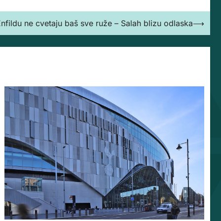
nfildu ne cvetaju baš sve ruže – Salah blizu odlaska
⟶