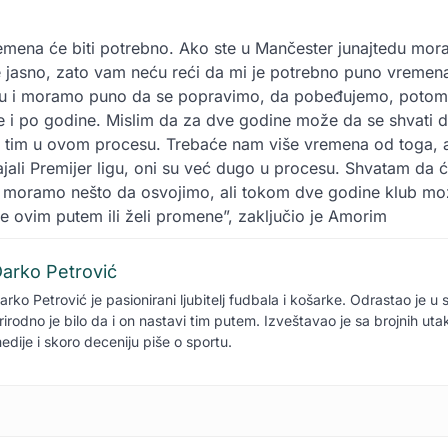
mena će biti potrebno. Ako ste u Mančester junajtedu mor
je jasno, zato vam neću reći da mi je potrebno puno vremena
etu i moramo puno da se popravimo, da pobeđujemo, potom 
i po godine. Mislim da za dve godine može da se shvati da
tim u ovom procesu. Trebaće nam više vremena od toga, 
ajali Premijer ligu, oni su već dugo u procesu. Shvatam da ć
 moramo nešto da osvojimo, ali tokom dve godine klub mož
de ovim putem ili želi promene”, zaključio je Amorim
arko Petrović
arko Petrović je pasionirani ljubitelj fudbala i košarke. Odrastao je u 
rirodno je bilo da i on nastavi tim putem. Izveštavao je sa brojnih ut
edije i skoro deceniju piše o sportu.