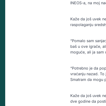
INEOS-a, na moj nač
Kaže da još uvek ne
raspolaganju sredst
“Pomalo sam sanjar,
baš u ove igrače, al
moguće, ali ja sam u
“Potrebno je da pop
vraćanju nazad. To 
Smatram da mogu p
Kaže da još uvek ne
dve godine da post