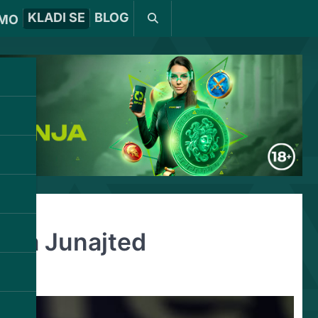
KLADI SE
BLOG
MO
k za Junajted