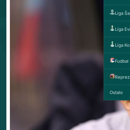
Liga Š
Liga E
Liga Ko
Fudbal 
Reprez
Ostalo