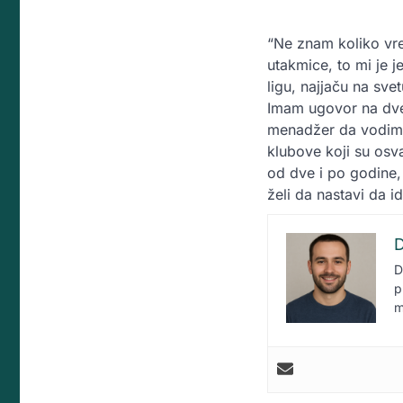
“Ne znam koliko vre
utakmice, to mi je 
ligu, najjaču na sv
Imam ugovor na dve 
menadžer da vodim 
klubove koji su osv
od dve i po godine,
želi da nastavi da i
D
D
p
m