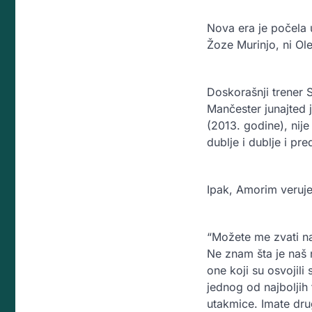
Nova era je počela u
Žoze Murinjo, ni Ol
Doskorašnji trener 
Mančester junajted 
(2013. godine), nije
dublje i dublje i pr
Ipak, Amorim veruje 
“Možete me zvati na
Ne znam šta je naš 
one koji su osvojili
jednog od najbolji
utakmice. Imate drug