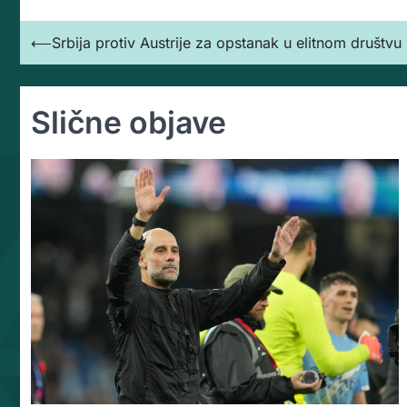
Кретање
⟵
Srbija protiv Austrije za opstanak u elitnom društvu 
чланка
Slične objave