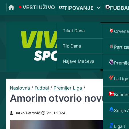
VESTI UŽIVO
TIPOVANJE
FUDBA
Tiket Dana
Crvena
Tip Dana
Partiza
Najave Mečeva
Premije
La Liga
Naslovna
/
Fudbal
/
Premijer Liga
/
Bundes
Amorim otvorio novu eru:
Serija 
Darko Petrović
22.11.2024
Liga 1