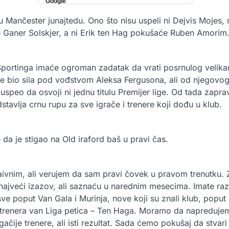
 Mančester junajtedu. Ono što nisu uspeli ni Dejvis Mojes, n
e Ganer Solskjer, a ni Erik ten Hag pokušaće Ruben Amorim
Sportinga imaće ogroman zadatak da vrati posrnulog velika
je bio sila pod vođstvom Aleksa Fergusona, ali od njegovo
 uspeo da osvoji ni jednu titulu Premijer lige. Od tada zapr
edstavlja crnu rupu za sve igrače i trenere koji dođu u klub.
da je stigao na Old iraford baš u pravi čas.
ivnim, ali verujem da sam pravi čovek u pravom trenutku. Z
najveći izazov, ali saznaću u narednim mesecima. Imate razl
 sve poput Van Gala i Murinja, nove koji su znali klub, popu
h trenera van Liga petica – Ten Haga. Moramo da napreduj
ačije trenere, ali isti rezultat. Sada ćemo pokušaj da stvar