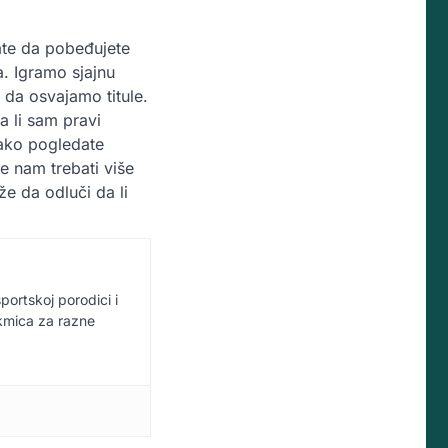
ate da pobeđujete
. Igramo sjajnu
da osvajamo titule.
 li sam pravi
ako pogledate
e nam trebati više
e da odluči da li
sportskoj porodici i
akmica za razne