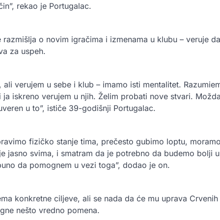
in”, rekao je Portugalac.
 razmišlja o novim igračima i izmenama u klubu – veruje d
va za uspeh.
 ali verujem u sebe i klub – imamo isti mentalitet. Razumiem
i ja iskreno verujem u njih. Želim probati nove stvari. Možda
veren u to”, ističe 39-godišnji Portugalac.
ravimo fizičko stanje tima, prečesto gubimo loptu, moram
je jasno svima, i smatram da je potrebno da budemo bolji u 
uno da pomognem u vezi toga”, dodao je on.
ma konkretne ciljeve, ali se nada da će mu uprava Crvenih
igne nešto vredno pomena.