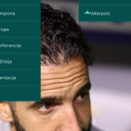
ampiona
Vaterpolo
vrope
nferencije
Srbija
entacije