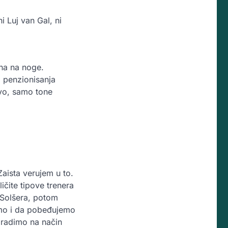
i Luj van Gal, ni
.
na na noge.
g penzionisanja
avo, samo tone
aista verujem u to.
ičite tipove trenera
t Solšera, potom
emo i da pobeđujemo
i radimo na način