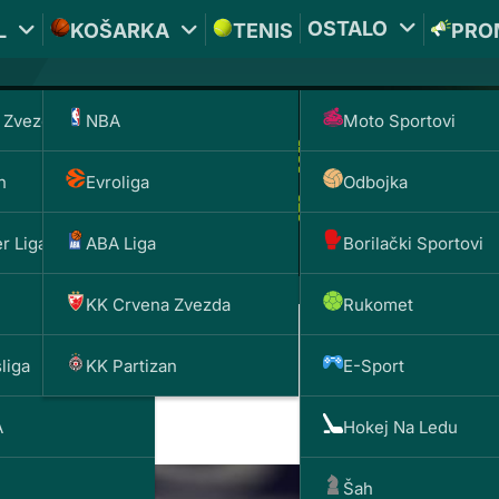
OSTALO
L
KOŠARKA
TENIS
PRO
 Zvezda
NBA
Moto Sportovi
n
Evroliga
Odbojka
r Liga
ABA Liga
Borilački Sportovi
KK Crvena Zvezda
Rukomet
liga
KK Partizan
E-Sport
 Verujem da sam pravi čove
A
Hokej Na Ledu
Šah