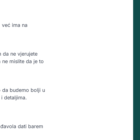
a već ima na
 da ne vjerujete
 ne mislite da je to
o da budemo bolji u
i detaljima.
 đavola dati barem