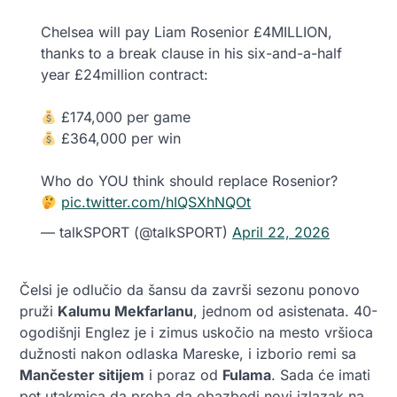
Chelsea will pay Liam Rosenior £4MILLION,
thanks to a break clause in his six-and-a-half
year £24million contract:
£174,000 per game
£364,000 per win
Who do YOU think should replace Rosenior?
pic.twitter.com/hIQSXhNQOt
— talkSPORT (@talkSPORT)
April 22, 2026
Čelsi je odlučio da šansu da završi sezonu ponovo
pruži
Kalumu Mekfarlanu
, jednom od asistenata. 40-
ogodišnji Englez je i zimus uskočio na mesto vršioca
dužnosti nakon odlaska Mareske, i izborio remi sa
Mančester sitijem
i poraz od
Fulama
. Sada će imati
pet utakmica da proba da obazbedi novi izlazak na