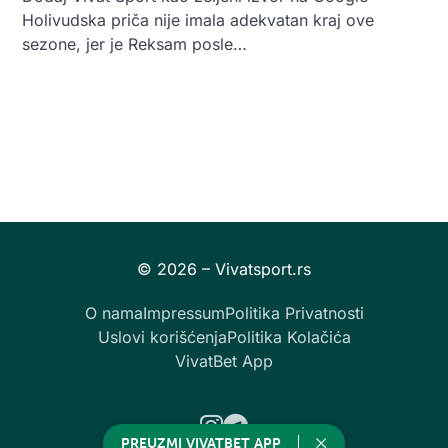
Holivudska priča nije imala adekvatan kraj ove
sezone, jer je Reksam posle…
O nama
Impressum
Politika Privatnosti
Uslovi korišćenja
Politika Kolačića
VivatBet App
Instagram
Telegram
PREUZMI VIVATBET APP