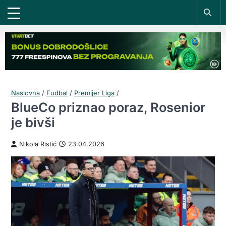
Naslovna
/
Fudbal
/
Premijer Liga
/
BlueCo priznao poraz, Rosenior
je bivši
Nikola Ristić
23.04.2026