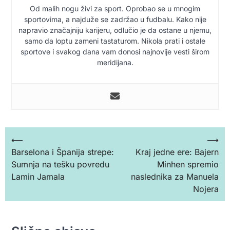
Od malih nogu živi za sport. Oprobao se u mnogim
sportovima, a najduže se zadržao u fudbalu. Kako nije
napravio značajniju karijeru, odlučio je da ostane u njemu,
samo da loptu zameni tastaturom. Nikola prati i ostale
sportove i svakog dana vam donosi najnovije vesti širom
meridijana.
Кретање
⟵
⟶
Barselona i Španija strepe:
Kraj jedne ere: Bajern
чланка
Sumnja na tešku povredu
Minhen spremio
Lamin Jamala
naslednika za Manuela
Nojera