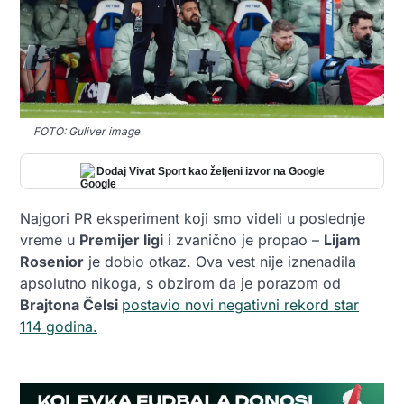
FOTO: Guliver image
Dodaj Vivat Sport kao željeni izvor na Google
Najgori PR eksperiment koji smo videli u poslednje
vreme u
Premijer ligi
i zvanično je propao –
Lijam
Rosenior
je dobio otkaz. Ova vest nije iznenadila
apsolutno nikoga, s obzirom da je porazom od
Brajtona Čelsi
postavio novi negativni rekord star
114 godina.