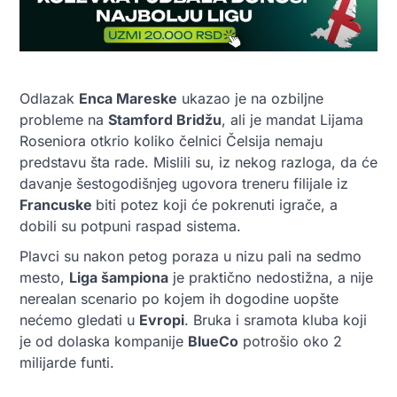
Odlazak
Enca Mareske
ukazao je na ozbiljne
probleme na
Stamford Bridžu
, ali je mandat Lijama
Roseniora otkrio koliko čelnici Čelsija nemaju
predstavu šta rade. Mislili su, iz nekog razloga, da će
davanje šestogodišnjeg ugovora treneru filijale iz
Francuske
biti potez koji će pokrenuti igrače, a
dobili su potpuni raspad sistema.
Plavci su nakon petog poraza u nizu pali na sedmo
mesto,
Liga šampiona
je praktično nedostižna, a nije
nerealan scenario po kojem ih dogodine uopšte
nećemo gledati u
Evropi
. Bruka i sramota kluba koji
je od dolaska kompanije
BlueCo
potrošio oko 2
milijarde funti.