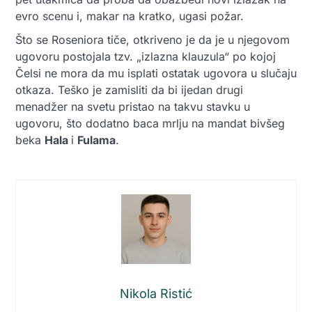
evro scenu i, makar na kratko, ugasi požar.
Što se Roseniora tiče, otkriveno je da je u njegovom
ugovoru postojala tzv. „izlazna klauzula“ po kojoj
Čelsi ne mora da mu isplati ostatak ugovora u slučaju
otkaza. Teško je zamisliti da bi ijedan drugi
menadžer na svetu pristao na takvu stavku u
ugovoru, što dodatno baca mrlju na mandat bivšeg
beka
Hala
i
Fulama
.
Nikola Ristić