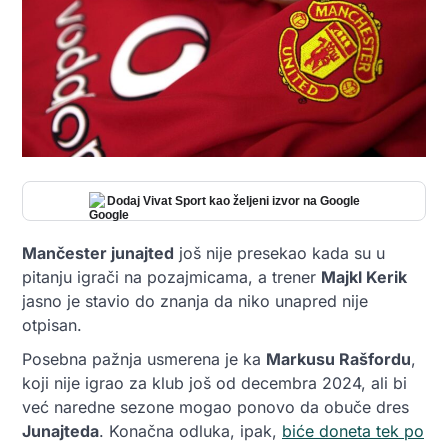
Dodaj Vivat Sport kao željeni izvor na Google
Mančester junajted
još nije presekao kada su u
pitanju igrači na pozajmicama, a trener
Majkl Kerik
jasno je stavio do znanja da niko unapred nije
otpisan.
Posebna pažnja usmerena je ka
Markusu Rašfordu
,
koji nije igrao za klub još od decembra 2024, ali bi
već naredne sezone mogao ponovo da obuče dres
Junajteda
. Konačna odluka, ipak,
biće doneta tek po