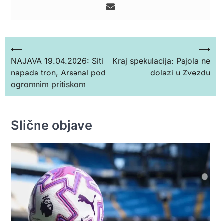
Кретање
⟵
⟶
NAJAVA 19.04.2026: Siti
Kraj spekulacija: Pajola ne
чланка
napada tron, Arsenal pod
dolazi u Zvezdu
ogromnim pritiskom
Slične objave