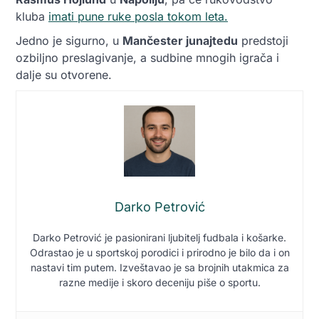
kluba
imati pune ruke posla tokom leta.
Jedno je sigurno, u
Mančester junajtedu
predstoji
ozbiljno preslagivanje, a sudbine mnogih igrača i
dalje su otvorene.
Darko Petrović
Darko Petrović je pasionirani ljubitelj fudbala i košarke.
Odrastao je u sportskoj porodici i prirodno je bilo da i on
nastavi tim putem. Izveštavao je sa brojnih utakmica za
razne medije i skoro deceniju piše o sportu.