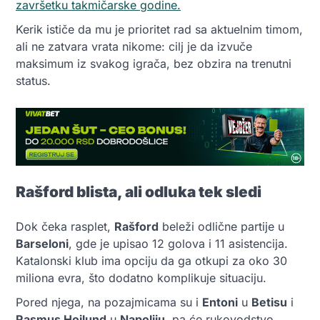
završetku takmičarske godine.
Kerik ističe da mu je prioritet rad sa aktuelnim timom,
ali ne zatvara vrata nikome: cilj je da izvuče
maksimum iz svakog igrača, bez obzira na trenutni
status.
Rašford blista, ali odluka tek sledi
Dok čeka rasplet,
Rašford
beleži odlične partije u
Barseloni
, gde je upisao 12 golova i 11 asistencija.
Katalonski klub ima opciju da ga otkupi za oko 30
miliona evra, što dodatno komplikuje situaciju.
Pored njega, na pozajmicama su i
Entoni
u
Betisu
i
Rasmus Hojlund
u
Napoliju
, pa će rukovodstvo