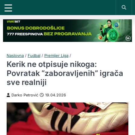
Naslovna
/
Fudbal
/
Premijer Liga
/
Kerik ne otpisuje nikoga:
Povratak “zaboravljenih” igrača
sve realniji
Darko Petrović
19.04.2026