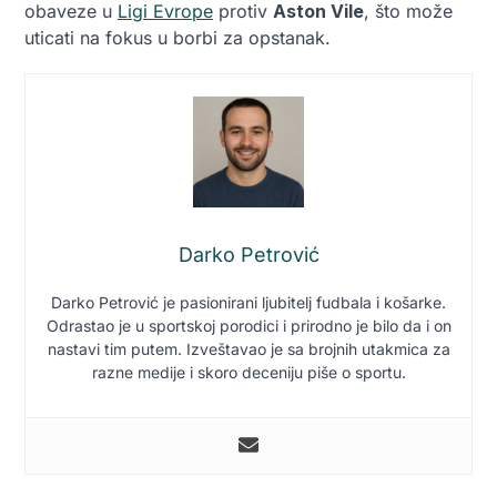
obaveze u
Ligi Evrope
protiv
Aston Vile
, što može
uticati na fokus u borbi za opstanak.
Darko Petrović
Darko Petrović je pasionirani ljubitelj fudbala i košarke.
Odrastao je u sportskoj porodici i prirodno je bilo da i on
nastavi tim putem. Izveštavao je sa brojnih utakmica za
razne medije i skoro deceniju piše o sportu.