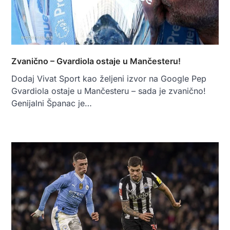
Zvanično – Gvardiola ostaje u Mančesteru!
Dodaj Vivat Sport kao željeni izvor na Google Pep
Gvardiola ostaje u Mančesteru – sada je zvanično!
Genijalni Španac je…