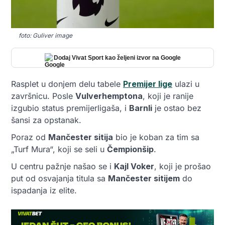
foto: Guliver image
Dodaj Vivat Sport kao željeni izvor na Google
Rasplet u donjem delu tabele
Premijer lige
ulazi u
završnicu. Posle
Vulverhemptona
, koji je ranije
izgubio status premijerligaša, i
Barnli
je ostao bez
šansi za opstanak.
Poraz od
Mančester sitija
bio je koban za tim sa
„Turf Mura“, koji se seli u
Čempionšip
.
U centru pažnje našao se i
Kajl Voker
, koji je prošao
put od osvajanja titula sa
Mančester sitijem
do
ispadanja iz elite.