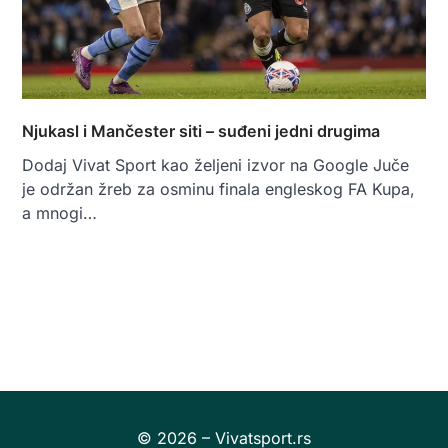
Njukasl i Mančester siti – suđeni jedni drugima
Dodaj Vivat Sport kao željeni izvor na Google Juče
je održan žreb za osminu finala engleskog FA Kupa,
a mnogi…