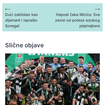
Кретање
⟵
⟶
Duci zablistao kao
Hapoel čeka Micića: Sve
чланка
dijamant i isprašio
zavisi od poteza srpskog
Sonega!
plejmejkera
Slične objave