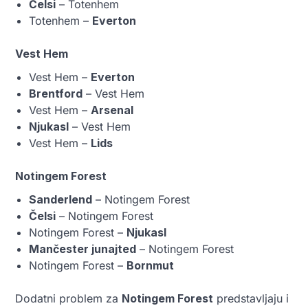
Čelsi
– Totenhem
Totenhem –
Everton
Vest Hem
Vest Hem –
Everton
Brentford
– Vest Hem
Vest Hem –
Arsenal
Njukasl
– Vest Hem
Vest Hem –
Lids
Notingem Forest
Sanderlend
– Notingem Forest
Čelsi
– Notingem Forest
Notingem Forest –
Njukasl
Mančester junajted
– Notingem Forest
Notingem Forest –
Bornmut
Dodatni problem za
Notingem Forest
predstavljaju i