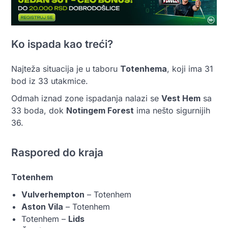
Ko ispada kao treći?
Najteža situacija je u taboru
Totenhema
, koji ima 31
bod iz 33 utakmice.
Odmah iznad zone ispadanja nalazi se
Vest Hem
sa
33 boda, dok
Notingem Forest
ima nešto sigurnijih
36.
Raspored do kraja
Totenhem
Vulverhempton
– Totenhem
Aston Vila
– Totenhem
Totenhem –
Lids