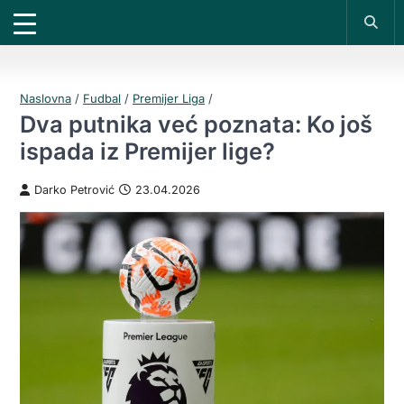
X
*PROMOKOD:
TIKET1000
18+
UPLATI DEPOZIT
DOBIJAŠ TIKET NA
VIVAT
BET
200 RSD
1000 RSD
REGISTRUJ SE
Naslovna
/
Fudbal
/
Premijer Liga
/
Dva putnika već poznata: Ko još
ispada iz Premijer lige?
Darko Petrović
23.04.2026