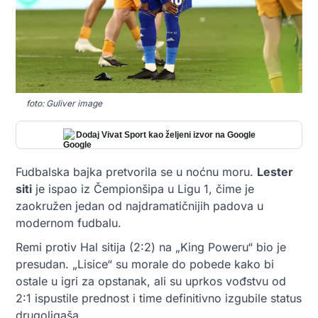
foto: Guliver image
Dodaj Vivat Sport kao željeni izvor na Google
Fudbalska bajka pretvorila se u noćnu moru.
Lester
siti
je ispao iz Čempionšipa u Ligu 1, čime je
zaokružen jedan od najdramatičnijih padova u
modernom fudbalu.
Remi protiv Hal sitija (2:2) na „King Poweru“ bio je
presudan. „Lisice“ su morale do pobede kako bi
ostale u igri za opstanak, ali su uprkos vođstvu od
2:1 ispustile prednost i time definitivno izgubile status
drugoligaša.