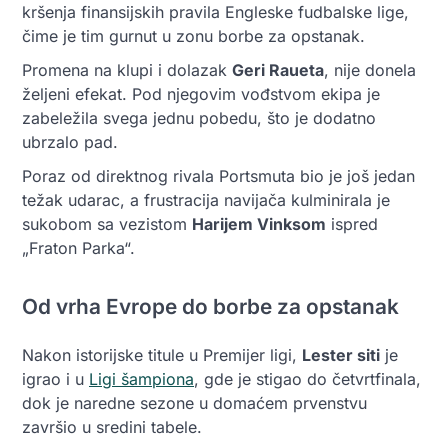
kršenja finansijskih pravila Engleske fudbalske lige,
čime je tim gurnut u zonu borbe za opstanak.
Promena na klupi i dolazak
Geri Raueta
, nije donela
željeni efekat. Pod njegovim vođstvom ekipa je
zabeležila svega jednu pobedu, što je dodatno
ubrzalo pad.
Poraz od direktnog rivala Portsmuta bio je još jedan
težak udarac, a frustracija navijača kulminirala je
sukobom sa vezistom
Harijem Vinksom
ispred
„Fraton Parka“.
Od vrha Evrope do borbe za opstanak
Nakon istorijske titule u Premijer ligi,
Lester siti
je
igrao i u
Ligi šampiona
, gde je stigao do četvrtfinala,
dok je naredne sezone u domaćem prvenstvu
završio u sredini tabele.