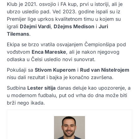
Klub je 2021. osvojio i FA kup, prvi u istoriji, ali je
ubrzo usledio pad. Već 2023. godine ispali su iz
Premijer lige uprkos kvalitetnom timu u kojem su
igrali
Džejmi Vardi
,
Džejms Medison
i
Juri
Tilemans
.
Ekipa se brzo vratila osvajanjem Čempionšipa pod
vođstvom
Enca Mareske
, ali je nakon njegovog
odlaska u Čelsi usledio novi sunovrat.
Pokušaji sa
Stivom Kuperom
i
Rud van Nistelrojem
nisu dali rezultat i bajka je konačno završena.
Sudbina
Lester sitija
danas deluje kao upozorenje, a
u modernom fudbalu, put od vrha do dna može biti
brži nego ikada.