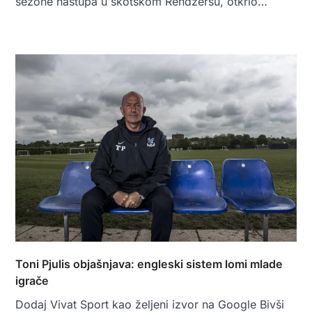
sezone nastupa u škotskom Rendžersu, otkrio…
Toni Pjulis objašnjava: engleski sistem lomi mlade
igrače
Dodaj Vivat Sport kao željeni izvor na Google Bivši