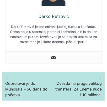
Darko Petrović
Darko Petrović je pasionirani ljubitelj fudbala i košarke.
Odrastao je u sportskoj porodici i prirodno je bilo da i on
nastavi tim putem. Izveštavao je sa brojnih utakmica za
razne medije i skoro deceniju piše o sportu.
Кретање
⟵
⟶
Odbrojavanje do
Zvezda na pragu velikog
чланка
Mundijala – 50 dana do
transfera: Za Enema nude
početka
i 10 miliona!