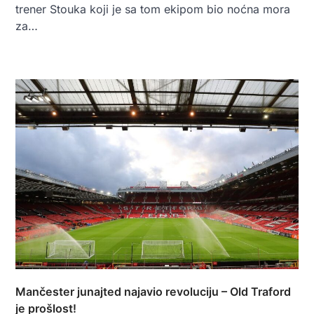
trener Stouka koji je sa tom ekipom bio noćna mora
za…
Mančester junajted najavio revoluciju – Old Traford
je prošlost!