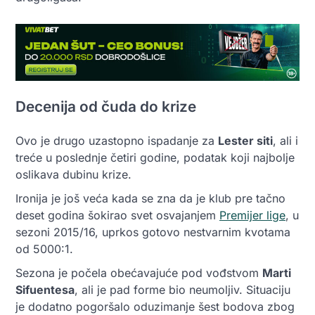
Decenija od čuda do krize
Ovo je drugo uzastopno ispadanje za
Lester siti
, ali i
treće u poslednje četiri godine, podatak koji najbolje
oslikava dubinu krize.
Ironija je još veća kada se zna da je klub pre tačno
deset godina šokirao svet osvajanjem
Premijer lige
, u
sezoni 2015/16, uprkos gotovo nestvarnim kvotama
od 5000:1.
Sezona je počela obećavajuće pod vođstvom
Marti
Sifuentesa
, ali je pad forme bio neumoljiv. Situaciju
je dodatno pogoršalo oduzimanje šest bodova zbog