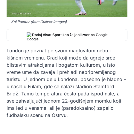
Kol Palmer (foto: Guliver images)
Dodaj Vivat Sport kao željeni izvor na Google
London je poznat po svom maglovitom nebu i
kišnom vremenu. Grad koji može da ugreje srce
blistavim atrakcijama i bogatom kulturom, u isto
vreme ume da zaveja i prehladi nepripremljenog
turistu. U jednom delu Londona, posebno je hladno –
u naselju Fulam, gde se nalazi stadion Stamford
Bridž. Tamo temperatura često pada ispod nule, a
sve zahvaljujući jednom 22-godišnjem momku koji
ima led u venama, ali je (paradoksalno) zapalio
fudbalsku scenu na Ostrvu.