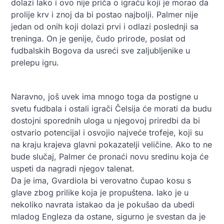
dolazi lako i ovo nije priča o igraču koji je morao da
prolije krv i znoj da bi postao najbolji. Palmer nije
jedan od onih koji dolazi prvi i odlazi poslednji sa
treninga. On je genije, čudo prirode, poslat od
fudbalskih Bogova da usreći sve zaljubljenike u
prelepu igru.
Naravno, još uvek ima mnogo toga da postigne u
svetu fudbala i ostali igrači Čelsija će morati da budu
dostojni sporednih uloga u njegovoj priredbi da bi
ostvario potencijal i osvojio najveće trofeje, koji su
na kraju krajeva glavni pokazatelji veličine. Ako to ne
bude slučaj, Palmer će pronaći novu sredinu koja će
uspeti da nagradi njegov talenat.
Da je ima, Gvardiola bi verovatno čupao kosu s
glave zbog prilike koja je propuštena. Iako je u
nekoliko navrata istakao da je pokušao da ubedi
mladog Engleza da ostane, sigurno je svestan da je