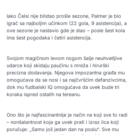
Iako Čelsi nije blistao prošle sezone, Palmer je bio
igrač sa najboljim učinkom (22 gola, 9 asistencija), a
ove sezone je nastavio gde je stao – posle šest kola
ima šest pogodaka i četiri asistencija.
Svojom magičnom levom nogom šalje neuhvatljive
udarce koji skidaju paučinu s mreža i hirurški
precizna dodavanja. Njegova impozantna građa mu
omogućava da se nosi i sa najčvršćim defanzivcima,
dok mu fudbalski IQ omogućava da uvek bude tri
koraka ispred ostalih na tereanu.
Ono što je najfascinantnije je način na koji sve to radi
– nonšalantnost koja ga uvek prati i izraz lica koji
poručuje: „Samo još jedan dan na poslu“. Sve mu