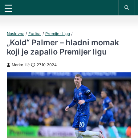
X
*PROMOKOD:
TIKET1000
18+
UPLATI DEPOZIT
DOBIJAŠ TIKET NA
VIVAT
BET
200 RSD
1000 RSD
REGISTRUJ SE
Naslovna
/
Fudbal
/
Premijer Liga
/
„Kold“ Palmer – hladni momak
koji je zapalio Premijer ligu
Marko Ilić
27.10.2024