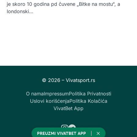
je skoro 10 godina pd čuvene „Bitke na mostu“, a
londonski…
O nama
Impressum
Politika Privatnosti
Uslovi korišćenja
Politika Kolačića
VivatBet App
Instagram
Telegram
PREUZMI VIVATBET APP