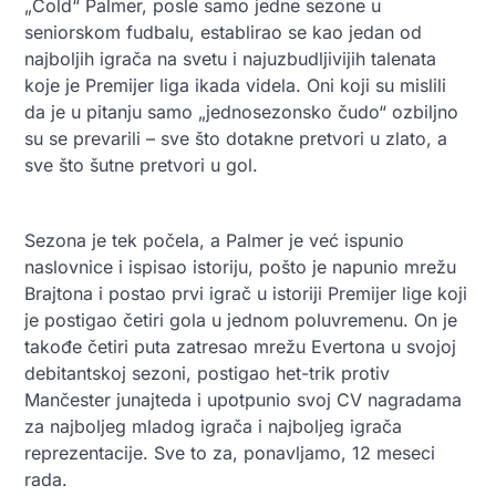
„Cold“ Palmer, posle samo jedne sezone u
seniorskom fudbalu, establirao se kao jedan od
najboljih igrača na svetu i najuzbudljivijih talenata
koje je Premijer liga ikada videla. Oni koji su mislili
da je u pitanju samo „jednosezonsko čudo“ ozbiljno
su se prevarili – sve što dotakne pretvori u zlato, a
sve što šutne pretvori u gol.
Sezona je tek počela, a Palmer je već ispunio
naslovnice i ispisao istoriju, pošto je napunio mrežu
Brajtona i postao prvi igrač u istoriji Premijer lige koji
je postigao četiri gola u jednom poluvremenu. On je
takođe četiri puta zatresao mrežu Evertona u svojoj
debitantskoj sezoni, postigao het-trik protiv
Mančester junajteda i upotpunio svoj CV nagradama
za najboljeg mladog igrača i najboljeg igrača
reprezentacije. Sve to za, ponavljamo, 12 meseci
rada.