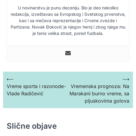
U novinarstvu je punu deceniju. Bio je deo nekoliko
redakcija, izveštavao sa Evropskog i Svetskog prvenstva,
kao i sa mečeva reprezentacije i Crvene zvezde i
Partizana. Novak Đoković je njegov heroj i zbog njega mu
je tenis velika strast, pored fudbala.
Кретање
⟵
⟶
Vreme sporta i razonode-
Vremenska prognoza: Na
чланка
Vlade Radičević
Marakani burno vreme, sa
pljuskovima golova
Slične objave