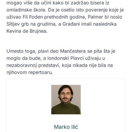
mogao više da učini kako bi zadržao bisera iz
omladinske škole. Da je osetio isto poverenje koje je
uživao Fil Foden prethodnih godina, Palmer bi nosio
Sitijev grb na grudima, a Građani imali naslednika
Kevina de Brujnea.
Umesto toga, plavi deo Mančestera se pita šta je
moglo da bude, a londonski Plavci uživaju u
nezaboravnoj predstavi, koja nikada nije bila na
njihovom repertoaru.
Marko Ilić