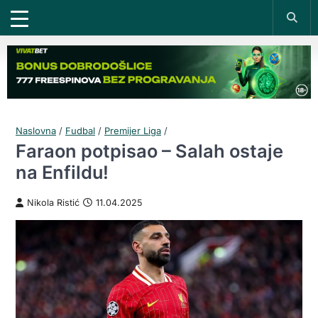
Naslovna
/
Fudbal
/
Premijer Liga
/
Faraon potpisao – Salah ostaje
na Enfildu!
Nikola Ristić
11.04.2025