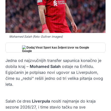
Mohamed Salah (foto: Guliver images)
Dodaj Vivat Sport kao željeni izvor na Google
Jedna od najzvučnijih transfer sapunica konačno je
dobila kraj –
Mohamed Salah
ostaje na Enfildu.
Egipćanin je potpisao novi ugovor sa Liverpulom,
čime su „redsi“ rešili jedno od tri velika pitanja ovog
leta.
Salah će dres
Liverpula
nositi najmanje do kraja
sezone 2026/27, i time stavio tačku na sve