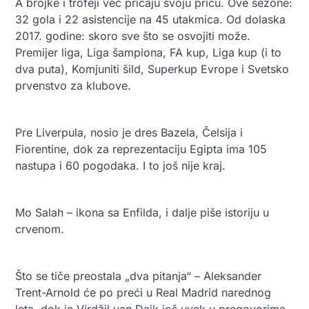
A brojke i trofeji već pričaju svoju priču. Ove sezone:
32 gola i 22 asistencije na 45 utakmica. Od dolaska
2017. godine: skoro sve što se osvojiti može.
Premijer liga, Liga šampiona, FA kup, Liga kup (i to
dva puta), Komjuniti šild, Superkup Evrope i Svetsko
prvenstvo za klubove.
Pre Liverpula, nosio je dres Bazela, Čelsija i
Fiorentine, dok za reprezentaciju Egipta ima 105
nastupa i 60 pogodaka. I to još nije kraj.
Mo Salah – ikona sa Enfilda, i dalje piše istoriju u
crvenom.
Što se tiče preostala „dva pitanja“ – Aleksander
Trent-Arnold će po preći u Real Madrid narednog
leta, dok je Virdžil van Dajk još uvek u pregovorima