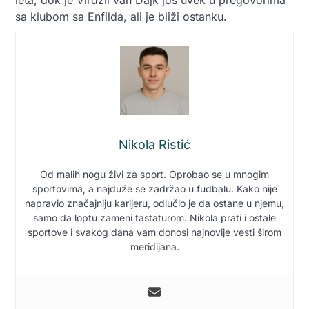
sa klubom sa Enfilda, ali je bliži ostanku.
Nikola Ristić
Od malih nogu živi za sport. Oprobao se u mnogim
sportovima, a najduže se zadržao u fudbalu. Kako nije
napravio značajniju karijeru, odlučio je da ostane u njemu,
samo da loptu zameni tastaturom. Nikola prati i ostale
sportove i svakog dana vam donosi najnovije vesti širom
meridijana.