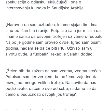
spekulacije o odlasku, uključujući i one o
interesovanju klubova iz Saudijske Arabije.
„Naravno da sam uzbuđen. Imamo sjajan tim. Imali
smo odličan tim i ranije. Potpisao sam jer mislim da
imamo šansu da osvojim trofeje i uživamo u fudbalu.
Najbolje godine sam proveo ovde. Igrao sam osam
godina, nadam se da će biti i 10. Uživao sam u
životu ovde, u fudbalu“, rekao je Salah i dodao:
„Želeo bih da kažem da sam veoma, veoma srećan.
Potpisao sam jer verujem da možemo zajedno da
osvojimo mnogo velikih trofeja. Nastavite da nas
podržavate, daćemo sve od sebe, nadamo se da
ćemo u budućnosti osvojiti još trofeja“.