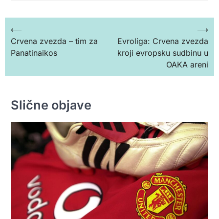
Кретање
⟵
⟶
Crvena zvezda – tim za
Evroliga: Crvena zvezda
чланка
Panatinaikos
kroji evropsku sudbinu u
OAKA areni
Slične objave