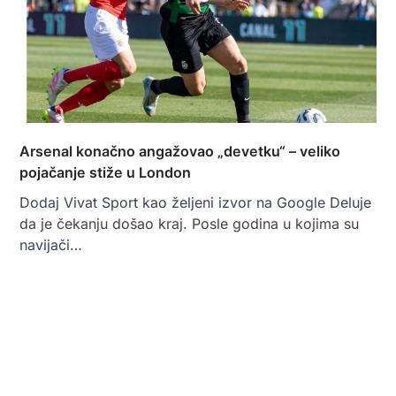
Arsenal konačno angažovao „devetku“ – veliko
pojačanje stiže u London
Dodaj Vivat Sport kao željeni izvor na Google Deluje
da je čekanju došao kraj. Posle godina u kojima su
navijači…