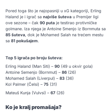
Pored toga što je najopasniji u xG kategoriji, Erling
Haland je i igrač sa
najviše šuteva
u Premijer ligi
ove sezone – čak
90 puta
je testirao protivničke
golmane. Iza njega je Antoine Smenjo iz Bornmuta sa
85 šuteva
, dok je Mohamed Salah na trećem mestu
sa
81 pokušajem
.
Top 5 igrača po broju šuteva:
Erling Haland (Man Siti) –
90
(49 u okvir gola)
Antoine Semenjo (Bornmut) –
86
(26)
Mohamed Salah (Liverpul) –
83
(36)
Kol Palmer (Čelsi) –
75
(31)
Mateuš Kunja (Vulvsi) –
67
(26)
Ko je kralj promašaja?