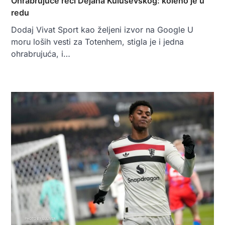
Ohrabrujuće reči Dejana Kuluševskog: koleno je u
redu
Dodaj Vivat Sport kao željeni izvor na Google U
moru loših vesti za Totenhem, stigla je i jedna
ohrabrujuća, i…