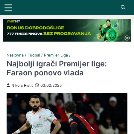
Naslovna
/
Fudbal
/
Premijer Liga
/
Najbolji igrači Premijer lige:
Faraon ponovo vlada
Nikola Ristić
03.02.2025