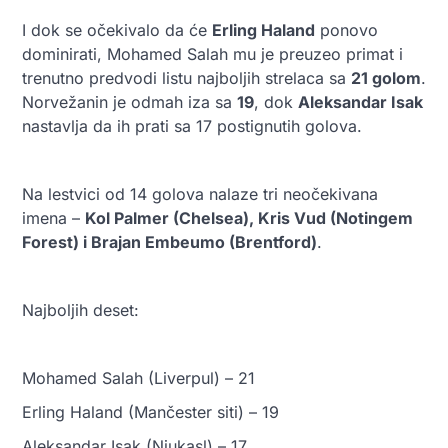
I dok se očekivalo da će
Erling Haland
ponovo
dominirati, Mohamed Salah mu je preuzeo primat i
trenutno predvodi listu najboljih strelaca sa
21 golom
.
Norvežanin je odmah iza sa
19
, dok
Aleksandar Isak
nastavlja da ih prati sa 17 postignutih golova.
Na lestvici od 14 golova nalaze tri neočekivana
imena –
Kol Palmer (Chelsea), Kris Vud (Notingem
Forest) i Brajan Embeumo (Brentford)
.
Najboljih deset:
Mohamed Salah (Liverpul) – 21
Erling Haland (Mančester siti) – 19
Aleksandar Isak (Njukasl) – 17