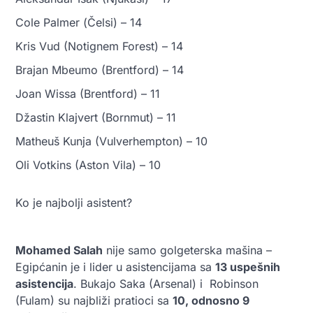
Cole Palmer (Čelsi) – 14
Kris Vud (Notignem Forest) – 14
Brajan Mbeumo (Brentford) – 14
Joan Wissa (Brentford) – 11
Džastin Klajvert (Bornmut) – 11
Matheuš Kunja (Vulverhempton) – 10
Oli Votkins (Aston Vila) – 10
Ko je najbolji asistent?
Mohamed Salah
nije samo golgeterska mašina –
Egipćanin je i lider u asistencijama sa
13 uspešnih
asistencija
. Bukajo Saka (Arsenal) i Robinson
(Fulam) su najbliži pratioci sa
10, odnosno 9