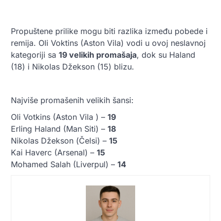
Propuštene prilike mogu biti razlika između pobede i
remija. Oli Voktins (Aston Vila) vodi u ovoj neslavnoj
kategoriji sa
19 velikih promašaja
, dok su Haland
(18) i Nikolas Džekson (15) blizu.
Najviše promašenih velikih šansi:
Oli Votkins (Aston Vila ) –
19
Erling Haland (Man Siti) –
18
Nikolas Džekson (Čelsi) –
15
Kai Haverc (Arsenal) –
15
Mohamed Salah (Liverpul) –
14