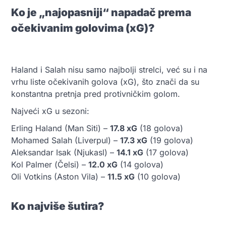
Ko je „najopasniji“ napadač prema
očekivanim golovima (xG)?
Haland i Salah nisu samo najbolji strelci, već su i na
vrhu liste očekivanih golova (xG), što znači da su
konstantna pretnja pred protivničkim golom.
Najveći xG u sezoni:
Erling Haland (Man Siti) –
17.8 xG
(18 golova)
Mohamed Salah (Liverpul) –
17.3 xG
(19 golova)
Aleksandar Isak (Njukasl) –
14.1 xG
(17 golova)
Kol Palmer (Čelsi) –
12.0 xG
(14 golova)
Oli Votkins (Aston Vila) –
11.5 xG
(10 golova)
Ko najviše šutira?