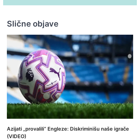
Slične objave
Azijati „provalili“ Engleze: Diskriminišu naše igrače
(VIDEO)