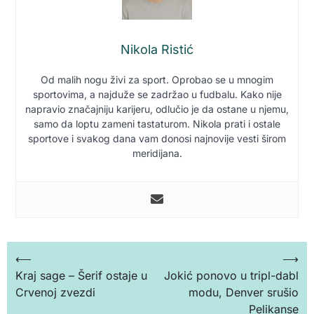
Nikola Ristić
Od malih nogu živi za sport. Oprobao se u mnogim
sportovima, a najduže se zadržao u fudbalu. Kako nije
napravio značajniju karijeru, odlučio je da ostane u njemu,
samo da loptu zameni tastaturom. Nikola prati i ostale
sportove i svakog dana vam donosi najnovije vesti širom
meridijana.
Кретање
⟵
⟶
Kraj sage – Šerif ostaje u
Jokić ponovo u tripl-dabl
чланка
Crvenoj zvezdi
modu, Denver srušio
Pelikanse