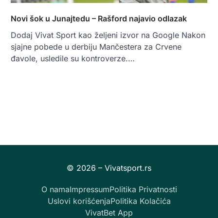
Novi šok u Junajtedu – Rašford najavio odlazak
Dodaj Vivat Sport kao željeni izvor na Google Nakon
sjajne pobede u derbiju Mančestera za Crvene
đavole, usledile su kontroverze.…
O nama
Impressum
Politika Privatnosti
Uslovi korišćenja
Politika Kolačića
VivatBet App