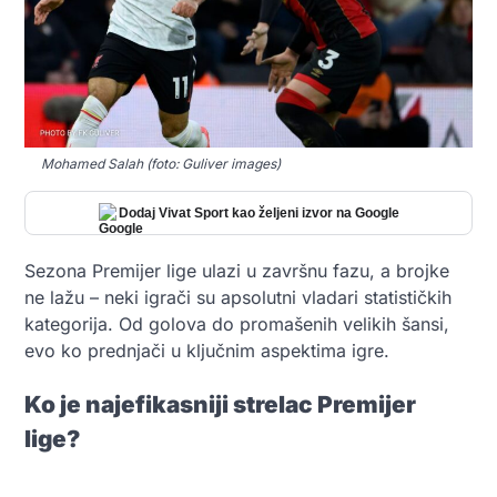
Mohamed Salah (foto: Guliver images)
Dodaj Vivat Sport kao željeni izvor na Google
Sezona Premijer lige ulazi u završnu fazu, a brojke
ne lažu – neki igrači su apsolutni vladari statističkih
kategorija. Od golova do promašenih velikih šansi,
evo ko prednjači u ključnim aspektima igre.
Ko je najefikasniji strelac Premijer
lige?