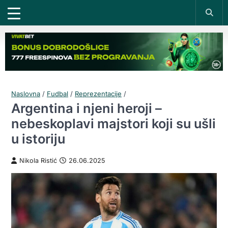
Naslovna
/
Fudbal
/
Reprezentacije
/
Argentina i njeni heroji –
nebeskoplavi majstori koji su ušli
u istoriju
Nikola Ristić
26.06.2025