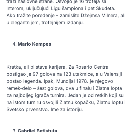
traži naslovne strane. Osvojio je 16 trofeja sa
Interom, uključujući Ligu šampiona i pet Skudeta.
Ako tražite poređenje – zamislite Džejmsa Milnera, ali
u elegantnijem, trofejnijem izdanju.
Mario Kempes
Kratka, ali blistava karijera. Za Rosario Central
postigao je 97 golova na 123 utakmice, a u Valensiji
postao legenda. Ipak, Mundijal 1978. je njegovo
remek-delo – šest golova, dva u finalu i Zlatna lopta
za najboljeg igrača turnira. Jedan je od retkih koji su
na istom turniru osvojili Zlatnu kopačku, Zlatnu loptu i
Svetsko prvenstvo. Ime za istoriju.
Gabrijel Batistuta