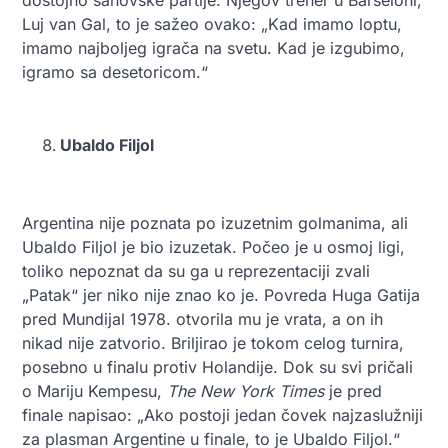
Luj van Gal, to je sažeo ovako: „Kad imamo loptu,
imamo najboljeg igrača na svetu. Kad je izgubimo,
igramo sa desetoricom.“
Ubaldo Filjol
Argentina nije poznata po izuzetnim golmanima, ali
Ubaldo Filjol je bio izuzetak. Počeo je u osmoj ligi,
toliko nepoznat da su ga u reprezentaciji zvali
„Patak“ jer niko nije znao ko je. Povreda Huga Gatija
pred Mundijal 1978. otvorila mu je vrata, a on ih
nikad nije zatvorio. Briljirao je tokom celog turnira,
posebno u finalu protiv Holandije. Dok su svi pričali
o Mariju Kempesu,
The New York Times
je pred
finale napisao: „Ako postoji jedan čovek najzaslužniji
za plasman Argentine u finale, to je Ubaldo Filjol.“