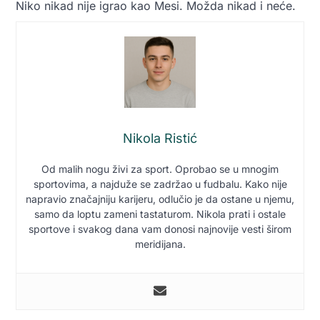
Niko nikad nije igrao kao Mesi. Možda nikad i neće.
Nikola Ristić
Od malih nogu živi za sport. Oprobao se u mnogim
sportovima, a najduže se zadržao u fudbalu. Kako nije
napravio značajniju karijeru, odlučio je da ostane u njemu,
samo da loptu zameni tastaturom. Nikola prati i ostale
sportove i svakog dana vam donosi najnovije vesti širom
meridijana.