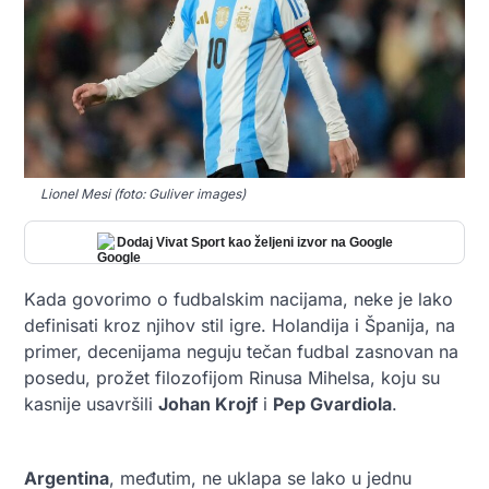
Lionel Mesi (foto: Guliver images)
Dodaj Vivat Sport kao željeni izvor na Google
Kada govorimo o fudbalskim nacijama, neke je lako
definisati kroz njihov stil igre. Holandija i Španija, na
primer, decenijama neguju tečan fudbal zasnovan na
posedu, prožet filozofijom Rinusa Mihelsa, koju su
kasnije usavršili
Johan Krojf
i
Pep Gvardiola
.
Argentina
, međutim, ne uklapa se lako u jednu