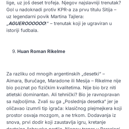
lige, uz još deset tro
feja. Njegov najslavniji trenutak?
Gol u nadoknadi protiv KPR-a za prvu titulu Sitija –
uz legendarni povik Martina Tajlera:
„
AGUEROOOOOO
!“ – trenutak koji je ugraviran u
istoriji fudbala.
Huan Roman Rikelme
Za razliku od mnogih argentinskih „desetki“ –
Aimara, Buručage, Maradone ili Mesija – Rikelme nije
bio poznat po fizičkim kvalitetima. Nije bio brz niti
atletski dominantan. Ali tehnički? Bio je ravnopravan
sa najboljima. Zvali su ga „Poslednja desetka“ jer je
oličavao izumrli tip igrača: klasičnog plejmejkera koji
prostor osvaja mozgom, a ne trkom. Dodavanja iz
snova, prvi dodir koji zaustavlja igru, kretanje
dostojno šahovske partije. Njegov trener u Barseloni,