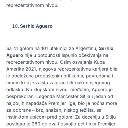
reprezentativnom nivou.
Serhio Aguero
Sa 41 golom na 101 utakmici za Argentinu,
Serhio
Aguero
nije u potpunosti ispunio očekivanja na
reprezentativnom nivou. Osim osvajanja Kupa
Amerike 2021, njegova reprezentativna karijera bila
je obeležena propuštenim prilikama, povredama i
timom koji je zaista zaigrao tek nakon njegovog
odlaska. Na klupskom nivou, međutim, Aguero je
besprekoran. Legenda Mančester Sitija i jedan od
najboljih napadača Premijer lige, bio je noćna mora
za odbrane – brz, snažan, niskog težišta, sa
instinktom ubicom pred golom. Za deceniju u Sitiju
postigao je 260 golova i osvojio pet titula Premijer