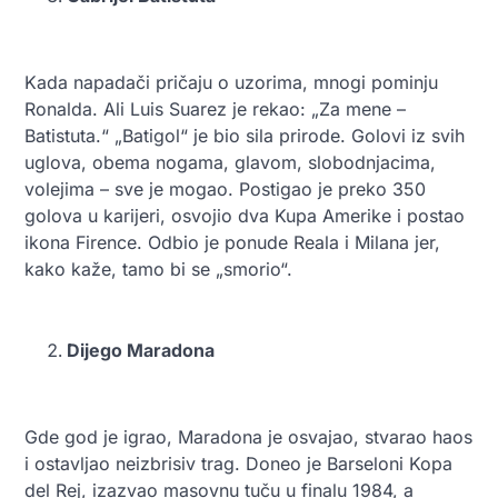
Kada napadači pričaju o uzorima, mnogi pominju
Ronalda. Ali Luis Suarez je rekao: „Za mene –
Batistuta.“ „Batigol“ je bio sila prirode. Golovi iz svih
uglova, obema nogama, glavom, slobodnjacima,
volejima – sve je mogao. Postigao je preko 350
golova u karijeri, osvojio dva Kupa Amerike i postao
ikona Firence. Odbio je ponude Reala i Milana jer,
kako kaže, tamo bi se „smorio“.
Dijego Maradona
Gde god je igrao, Maradona je osvajao, stvarao haos
i ostavljao neizbrisiv trag. Doneo je Barseloni Kopa
del Rej, izazvao masovnu tuču u finalu 1984, a