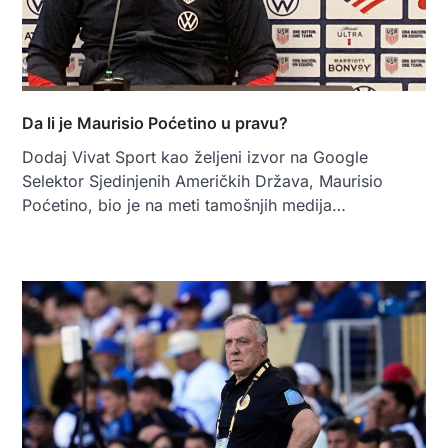
Da li je Maurisio Poćetino u pravu?
Dodaj Vivat Sport kao željeni izvor na Google
Selektor Sjedinjenih Američkih Država, Maurisio
Poćetino, bio je na meti tamošnjih medija…