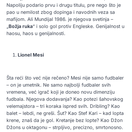
Napoliju podario prvu i drugu titulu, pre nego što je
pao u nemilost zbog dopinga i navodnih veza sa
mafijom. Ali Mundijal 1986. je njegova svetinja –
„
Božja ruka
“ i solo gol protiv Engleske. Genijalnost u
haosu, haos u genijalnosti.
Lionel Mesi
Šta reći što već nije rečeno? Mesi nije samo fudbaler
– on je umetnik. Ne samo najbolji fudbaler svih
vremena, već igrač koji je doneo novu dimenziju
fudbala. Njegova dodavanja? Kao potezi šahovskog
velemajstora – tri koraka ispred svih. Dribling? Kao
balet – lebdi, ne greši. Šut? Kao Stef Kari – kad lopta
krene, znaš da je gol. Kretanje bez lopte? Kao Džon
Džons u oktagonu – strpljivo, precizno, smrtonosno.