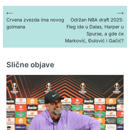
Кретање
⟵
⟶
Crvena zvezda ima novog
Održan NBA draft 2025:
чланка
golmana
Fleg ide u Dalas, Harper u
Spurse, a gde će
Marković, Đulović i Gačić?
Slične objave