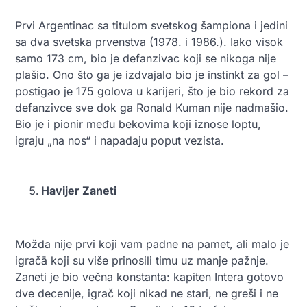
Prvi Argentinac sa titulom svetskog šamp
iona i jedini
sa dva svetska prvenstva (1978. i 1986.). Iako visok
samo 173 cm, bio je defanzivac koji se nikoga nije
plašio. Ono što ga je izdvajalo bio je instinkt za gol –
postigao je 175 go
lova u karijeri, što je bio rekord za
defanzivce sve dok ga Ronald Kuman nije nadmašio.
Bio je i pionir među bekovima koji iznose loptu,
igraju „na nos“ i napadaju poput vezista.
Havijer Zaneti
Možda nije prvi koji vam padne na pamet, ali malo je
igračā koji su više prinosili timu uz manje pažnje.
Zaneti je bio večna konstanta: kapiten Intera gotovo
dve decenije, igrač koji nikad ne stari, ne greši i ne