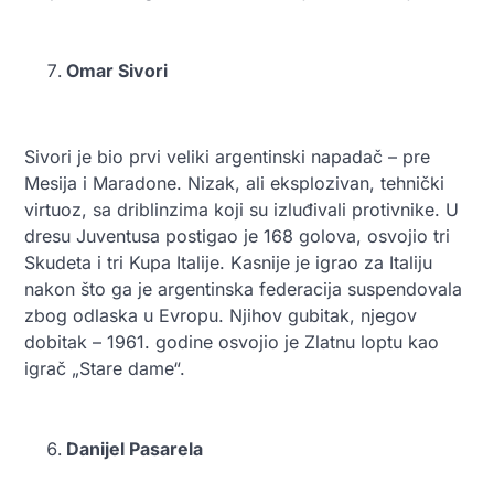
Omar Sivori
Sivori je bio prvi veliki argentinski napadač – pre
Mesija i Maradone. Nizak, ali eksplozivan, tehnički
virtuoz, sa driblinzima koji su izluđivali protivnike. U
dresu Juventusa postigao je 168 golova, osvojio tri
Skudeta i tri Kupa Italije. Kasnije je igrao za Italiju
nakon što ga je argentinska federacija suspendovala
zbog odlaska u Evropu. Njihov gubitak, njegov
dobitak – 1961. godine osvojio je Zlatnu loptu kao
igrač „Stare dame“.
Danijel Pasarela