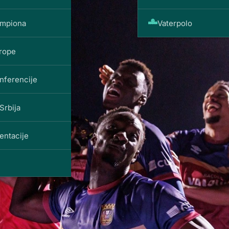
ampiona
Vaterpolo
vrope
nferencije
Srbija
entacije