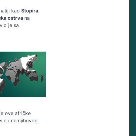
natiji kao
Stopira
,
ska ostrva
na
vio je sa
je ove afričke
vilo ime njihovog