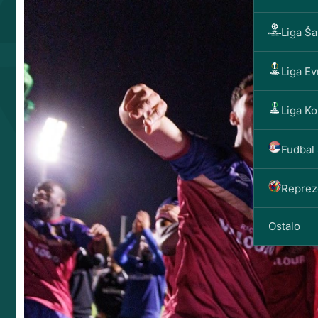
Liga Š
Liga E
Liga Ko
Fudbal 
Reprez
Ostalo