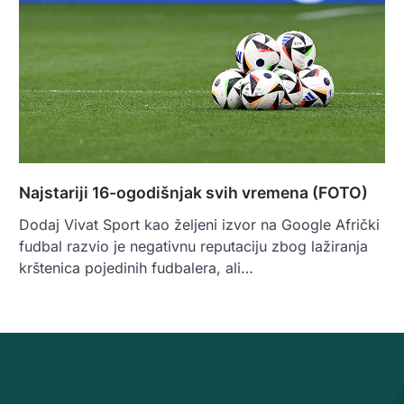
Najstariji 16-ogodišnjak svih vremena (FOTO)
Dodaj Vivat Sport kao željeni izvor na Google Afrički
fudbal razvio je negativnu reputaciju zbog lažiranja
krštenica pojedinih fudbalera, ali…