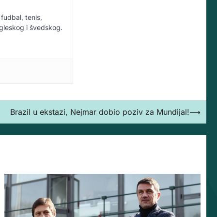
fudbal, tenis,
ngleskog i švedskog.
Brazil u ekstazi, Nejmar dobio poziv za Mundijal!
⟶