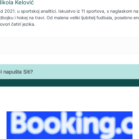
ikola Kelović
d 2021. u sportskoj analitici. Iskustvo iz 11 sportova, s naglaskom na 
dbojku i hokej na travi. Od malena veliki ljubitelj fudbala, posebno e
ovori četiri jezika.
 napušta Siti?