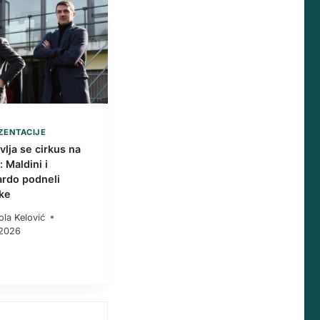
ZENTACIJE
vlja se cirkus na
 Maldini i
rdo podneli
ke
ola Kelović
.2026