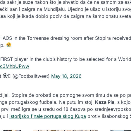
da sakrije suze nakon što je shvatio da će na samom zalasku
čki san i zaigra na Mundijalu. Ujedno je ušao u istoriju svo
sea koji je ikada dobio poziv da zaigra na šampionatu sveta
AOS in the Torreense dressing room after Stopira receive
up.
IRST player in the club’s history to be selected for a Wor
m/cc3MhbUPww
et
 (@Footballtweet)
May 18, 2026
ijal, Stopira će probati da pomogne svom timu da se po prvi
ga portugalskog fudbala. Na putu im stoji
Kaza Pia
, s koj
 a prvi meč igra se u sredu od 18 časova po srednjeevrops
aju i
istorijsko finale portugalskog Kupa
protiv lisabonskog