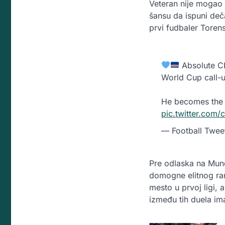
Veteran nije mogao 
šansu da ispuni deča
prvi fudbaler Toren
Absolute CH
World Cup call-
He becomes the F
pic.twitter.co
— Football Twe
Pre odlaska na Mund
domogne elitnog ran
mesto u prvoj ligi,
između tih duela im