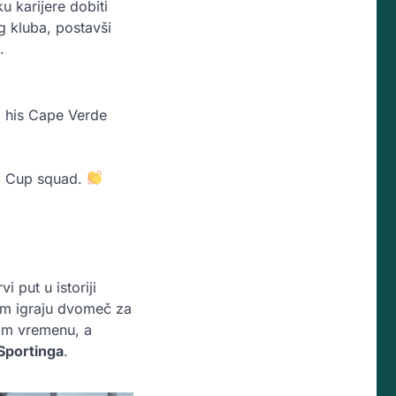
 karijere dobiti
g kluba, postavši
.
d his Cape Verde
ld Cup squad.
 put u istoriji
om igraju dvomeč za
kom vremenu, a
Sportinga
.