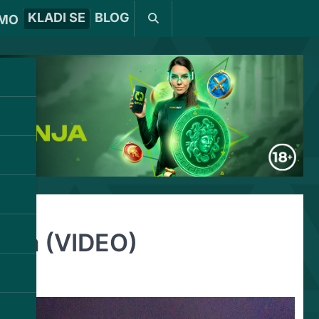
KLADI SE
BLOG
MO
rala (VIDEO)