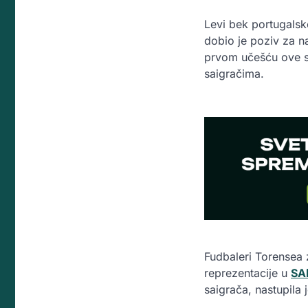
Levi bek portugals
dobio je poziv za 
prvom učešću ove sel
saigračima.
Fudbaleri Torensea z
reprezentacije u
SA
saigrača, nastupila 