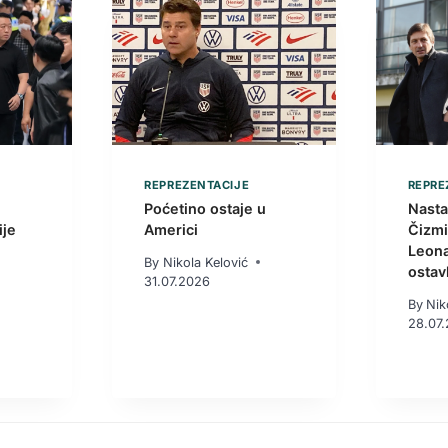
REPREZENTACIJE
REPRE
Poćetino ostaje u
Nasta
ije
Americi
Čizmi:
Leona
By
Nikola Kelović
ostav
31.07.2026
By
Nik
28.07