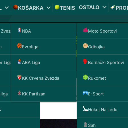
OSTALO
L
KOŠARKA
TENIS
PRO
 Zvezda
NBA
Moto Sportovi
n
Evroliga
Odbojka
r Liga
ABA Liga
Borilački Sportovi
KK Crvena Zvezda
Rukomet
liga
KK Partizan
E-Sport
ndijal, svlačionica eksplodi
A
Hokej Na Ledu
Šah