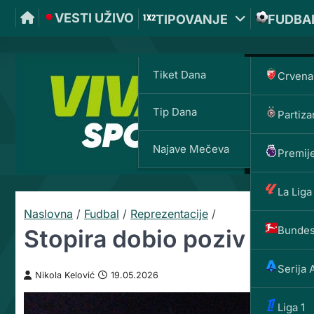
VESTI UŽIVO
TIPOVANJE
FUDBA
Tiket Dana
Crvena
Tip Dana
Partiza
Najave Mečeva
Premije
La Liga
Naslovna
/
Fudbal
/
Reprezentacije
/
Bundes
Stopira dobio poziv za Mu
Serija 
Nikola Kelović
19.05.2026
Liga 1