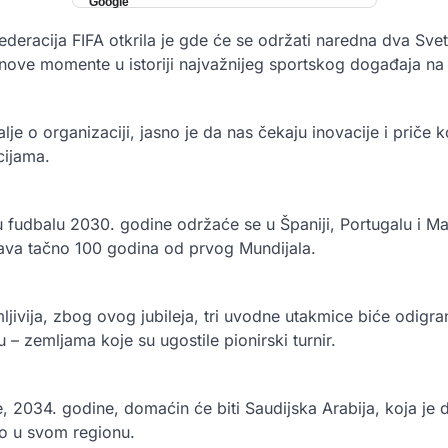
ederacija FIFA otkrila je gde će se održati naredna dva Sve
nove momente u istoriji najvažnijeg sportskog događaja na 
e o organizaciji, jasno je da nas čekaju inovacije i priče k
cijama.
 fudbalu 2030. godine održaće se u Španiji, Portugalu i M
ava tačno 100 godina od prvog Mundijala.
jivija, zbog ovog jubileja, tri uvodne utakmice biće odigra
 – zemljama koje su ugostile pionirski turnir.
e, 2034. godine, domaćin će biti Saudijska Arabija, koja je d
o u svom regionu.