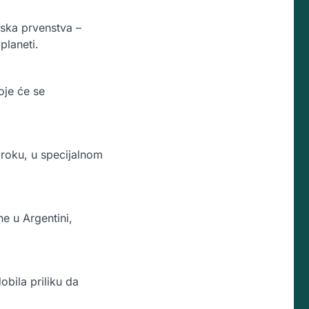
tska prvenstva –
planeti.
oje će se
aroku, u specijalnom
ne u Argentini,
obila priliku da