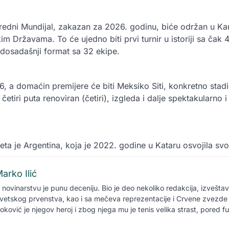
redni Mundijal, zakazan za 2026. godinu, biće održan u Ka
m Državama. To će ujedno biti prvi turnir u istoriji sa čak
 dosadašnji format sa 32 ekipe.
6, a domaćin premijere će biti Meksiko Siti, konkretno stad
četiri puta renoviran (četiri), izgleda i dalje spektakularno
ta je Argentina, koja je 2022. godine u Kataru osvojila svoju
arko Ilić
 novinarstvu je punu deceniju. Bio je deo nekoliko redakcija, izvešta
vetskog prvenstva, kao i sa mečeva reprezentacije i Crvene zvezde 
oković je njegov heroj i zbog njega mu je tenis velika strast, pored f