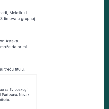
nadi, Meksiku i
 48 timova u grupnoj
ion Asteka.
 i može da primi
 treću titulu.
vao sa Evropskog i
i Partizana. Novak
udbala.