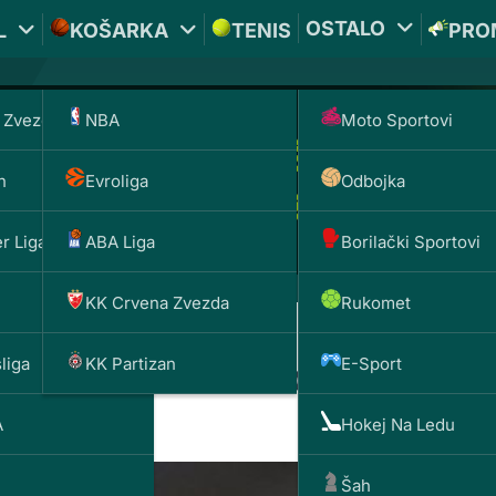
OSTALO
L
KOŠARKA
TENIS
PRO
 Zvezda
NBA
Moto Sportovi
n
Evroliga
Odbojka
r Liga
ABA Liga
Borilački Sportovi
KK Crvena Zvezda
Rukomet
liga
KK Partizan
E-Sport
Svetsko prvenstvo u Saudijsk
A
Hokej Na Ledu
Šah