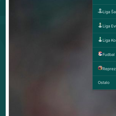
Liga Š
Liga E
Liga Ko
Fudbal 
Reprez
Ostalo