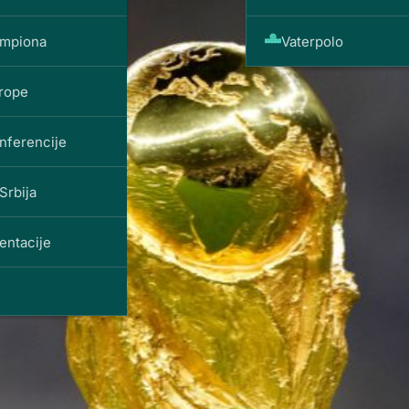
ampiona
Vaterpolo
vrope
nferencije
Srbija
entacije