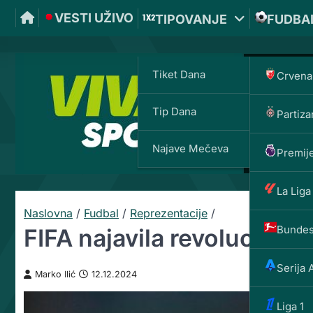
VESTI UŽIVO
TIPOVANJE
FUDBA
Tiket Dana
Crvena
Tip Dana
Partiza
Najave Mečeva
Premije
La Liga
Naslovna
/
Fudbal
/
Reprezentacije
/
Bundes
FIFA najavila revoluciju: 
Serija 
Marko Ilić
12.12.2024
Liga 1