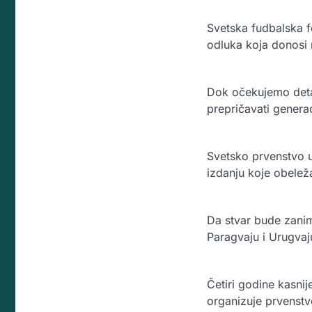
Svetska fudbalska f
odluka koja donosi 
Dok očekujemo detalj
prepričavati genera
Svetsko prvenstvo u
izdanju koje obelež
Da stvar bude zaniml
Paragvaju i Urugvaju
Četiri godine kasnij
organizuje prvenstv