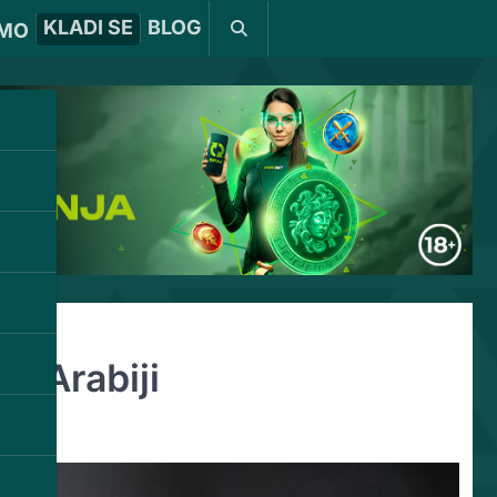
KLADI SE
BLOG
MO
oj Arabiji