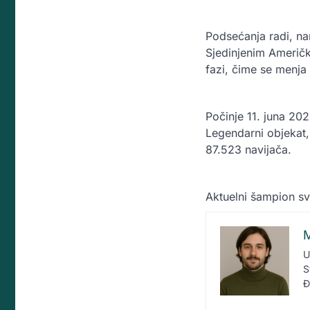
Podsećanja radi, na
Sjedinjenim Američki
fazi, čime se menja
Počinje 11. juna 202
Legendarni objekat, 
87.523 navijača.
Aktuelni šampion sve
M
U
S
Đ