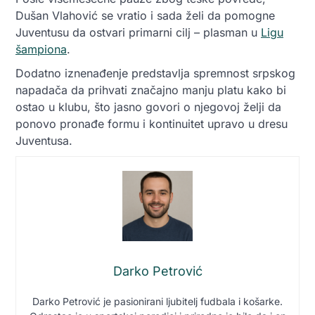
Dušan Vlahović se vratio i sada želi da pomogne
Juventusu da ostvari primarni cilj – plasman u
Ligu
šampiona
.
Dodatno iznenađenje predstavlja spremnost srpskog
napadača da prihvati značajno manju platu kako bi
ostao u klubu, što jasno govori o njegovoj želji da
ponovo pronađe formu i kontinuitet upravo u dresu
Juventusa.
Darko Petrović
Darko Petrović je pasionirani ljubitelj fudbala i košarke.