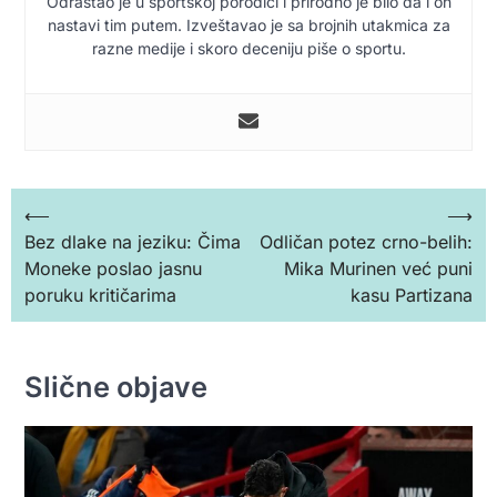
Odrastao je u sportskoj porodici i prirodno je bilo da i on
nastavi tim putem. Izveštavao je sa brojnih utakmica za
razne medije i skoro deceniju piše o sportu.
Кретање
⟵
⟶
Bez dlake na jeziku: Čima
Odličan potez crno-belih:
чланка
Moneke poslao jasnu
Mika Murinen već puni
poruku kritičarima
kasu Partizana
Slične objave