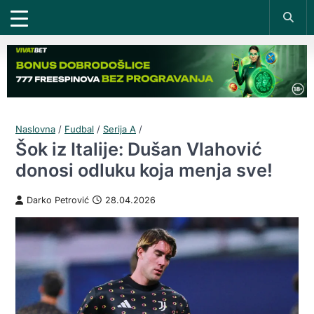
Naslovna
/
Fudbal
/
Serija A
/
Šok iz Italije: Dušan Vlahović
donosi odluku koja menja sve!
Darko Petrović
28.04.2026