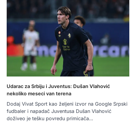
Udarac za Srbiju i Juventus: Dušan Vlahović
nekoliko meseci van terena
Dodaj Vivat Sport kao željeni izvor na Google Srpski
fudbaler i napadač Juventusa Dušan Vlahović
doživeo je tešku povredu primicača…