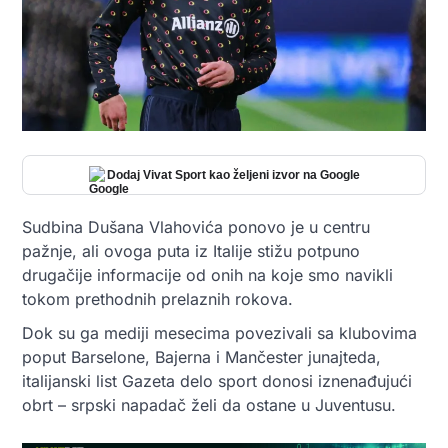
Dodaj Vivat Sport kao željeni izvor na Google
Sudbina Dušana Vlahovića ponovo je u centru
pažnje, ali ovoga puta iz Italije stižu potpuno
drugačije informacije od onih na koje smo navikli
tokom prethodnih prelaznih rokova.
Dok su ga mediji mesecima povezivali sa klubovima
poput Barselone, Bajerna i Mančester junajteda,
italijanski list Gazeta delo sport donosi iznenađujući
obrt – srpski napadač želi da ostane u Juventusu.