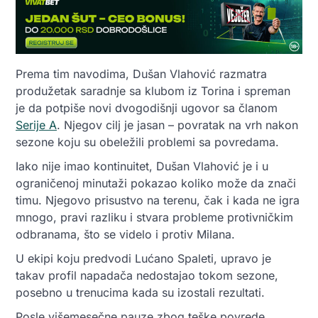
Prema tim navodima, Dušan Vlahović razmatra
produžetak saradnje sa klubom iz Torina i spreman
je da potpiše novi dvogodišnji ugovor sa članom
Serije A
. Njegov cilj je jasan – povratak na vrh nakon
sezone koju su obeležili problemi sa povredama.
Iako nije imao kontinuitet, Dušan Vlahović je i u
ograničenoj minutaži pokazao koliko može da znači
timu. Njegovo prisustvo na terenu, čak i kada ne igra
mnogo, pravi razliku i stvara probleme protivničkim
odbranama, što se videlo i protiv Milana.
U ekipi koju predvodi Lućano Spaleti, upravo je
takav profil napadača nedostajao tokom sezone,
posebno u trenucima kada su izostali rezultati.
Posle višemesečne pauze zbog teške povrede,