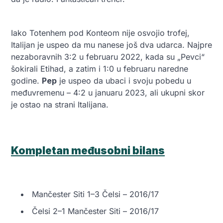
Iako Totenhem pod Konteom nije osvojio trofej,
Italijan je uspeo da mu nanese još dva udarca. Najpre
nezaboravnih 3:2 u februaru 2022, kada su „Pevci“
šokirali Etihad, a zatim i 1:0 u februaru naredne
godine.
Pep
je uspeo da ubaci i svoju pobedu u
međuvremenu – 4:2 u januaru 2023, ali ukupni skor
je ostao na strani Italijana.
Kompletan međusobni bilans
Mančester Siti 1–3 Čelsi – 2016/17
Čelsi 2–1 Mančester Siti – 2016/17