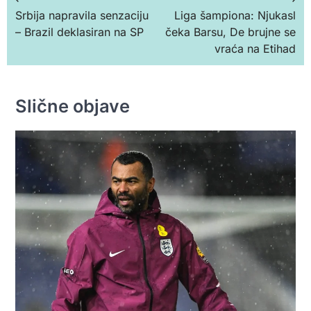
Кретање
Srbija napravila senzaciju
Liga šampiona: Njukasl
чланка
– Brazil deklasiran na SP
čeka Barsu, De brujne se
vraća na Etihad
Slične objave