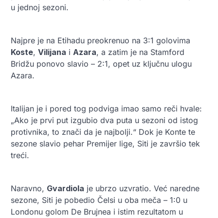
u jednoj sezoni.
Najpre je na Etihadu preokrenuo na 3:1 golovima
Koste
,
Vilijana
i
Azara
, a zatim je na Stamford
Bridžu ponovo slavio – 2:1, opet uz ključnu ulogu
Azara.
Italijan je i pored tog podviga imao samo reči hvale:
„Ako je prvi put izgubio dva puta u sezoni od istog
protivnika, to znači da je najbolji.“ Dok je Konte te
sezone slavio pehar Premijer lige, Siti je završio tek
treći.
Naravno,
Gvardiola
je ubrzo uzvratio. Već naredne
sezone, Siti je pobedio Čelsi u oba meča – 1:0 u
Londonu golom De Brujnea i istim rezultatom u