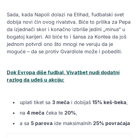
Sada, kada Napoli dolazi na Etihad, fudbalski svet
dobija novi čin ovog rivalstva. Biće to prilika za Pepa
da izjednači skor i konačno izbriše jedini „minus“ u
bogatoj karijeri. Ali biće to i šansa za Kontea da još
jednom potvrdi ono što mnogi ne veruju da je
moguće – da se protiv Gvardiole može i pobediti.
Dok Evropa diše fudbal, Vivatbet nudi dodatni
razlog da uđeš u akciju:
uplati tiket sa
3 meča
i dobijaš
15% keš-beka
,
na
4 meča
čeka te
20%
,
a sa
5 parova
ide maksimalnih
25% povraćaja