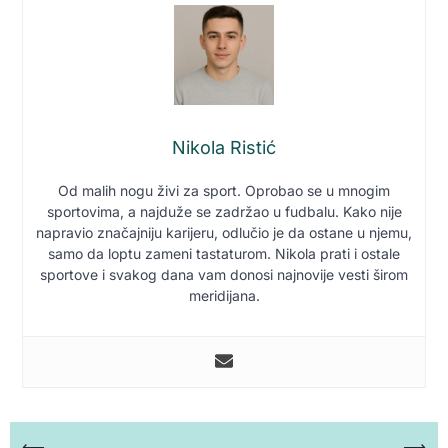
Nikola Ristić
Od malih nogu živi za sport. Oprobao se u mnogim
sportovima, a najduže se zadržao u fudbalu. Kako nije
napravio značajniju karijeru, odlučio je da ostane u njemu,
samo da loptu zameni tastaturom. Nikola prati i ostale
sportove i svakog dana vam donosi najnovije vesti širom
meridijana.
⟵
⟶