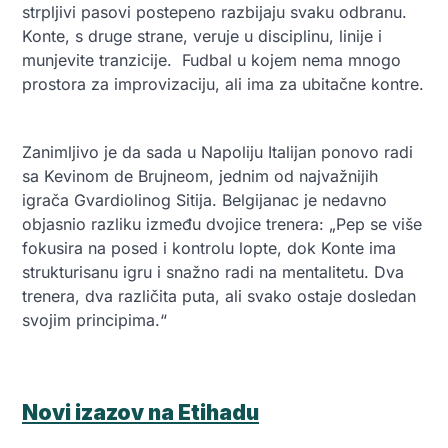
strpljivi pasovi postepeno razbijaju svaku odbranu.
Konte, s druge strane, veruje u disciplinu, linije i
munjevite tranzicije. Fudbal u kojem nema mnogo
prostora za improvizaciju, ali ima za ubitačne kontre.
Zanimljivo je da sada u Napoliju Italijan ponovo radi
sa Kevinom de Brujneom, jednim od najvažnijih
igrača Gvardiolinog Sitija. Belgijanac je nedavno
objasnio razliku između dvojice trenera: „Pep se više
fokusira na posed i kontrolu lopte, dok Konte ima
strukturisanu igru i snažno radi na mentalitetu. Dva
trenera, dva različita puta, ali svako ostaje dosledan
svojim principima.“
Novi izazov na Etihadu