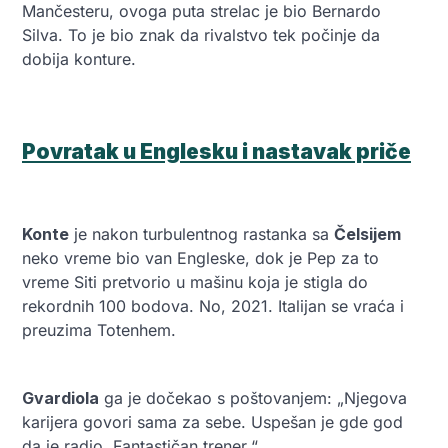
Mančesteru, ovoga puta strelac je bio Bernardo
Silva. To je bio znak da rivalstvo tek počinje da
dobija konture.
Povratak u Englesku i nastavak priče
Konte
je nakon turbulentnog rastanka sa
Čelsijem
neko vreme bio van Engleske, dok je Pep za to
vreme Siti pretvorio u mašinu koja je stigla do
rekordnih 100 bodova. No, 2021. Italijan se vraća i
preuzima Totenhem.
Gvardiola
ga je dočekao s poštovanjem: „Njegova
karijera govori sama za sebe. Uspešan je gde god
da je radio. Fantastičan trener.“