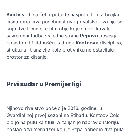
Konte
vodi sa četiri pobede naspram tri i ta brojka
jasno odražava posebnost ovog rivalstva. Iza nje se
kriju dve trenerske filozofije koje su oblikovale
savremeni fudbal: s jedne strane
Pepova
opsesija
posedom i fluidnošću, s druge
Konteova
disciplina,
struktura i tranzicije koje protivniku ne ostavljaju
prostor za disanje.
Prvi sudar u Premijer ligi
Njihovo rivalstvo počelo je 2016. godine, u
Gvardiolinoj prvoj sezoni na Etihadu. Konteov Čelsi
bio je na putu ka tituli, a Italijan je napravio istoriju:
postao prvi menadžer koji je Pepa pobedio dva puta