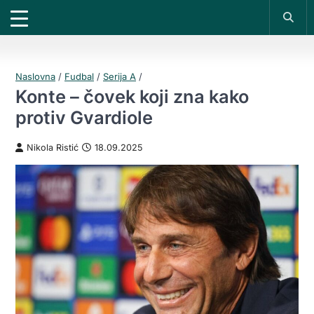
X
*PROMOKOD:
TIKET1000
18+
DOBIJAŠ TIKET NA
VIVAT
BET
1000 RSD
UPLATI DEPOZIT
200 RSD
REGISTRUJ SE
Naslovna
/
Fudbal
/
Serija A
/
Konte – čovek koji zna kako
protiv Gvardiole
Nikola Ristić
18.09.2025