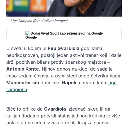
Liga šampion (foto: Guliver images)
Dodaj Vivat Sport kao željeni izvor na Google
U svetu u kojem je
Pep Gvardiola
godinama
neprikosnoven, postoji jedan aktivni trener koji i dalje
drži pozitivan bilans protiv španskog majstora –
Antonio Konte
. Njihov odnos na klupi do sada je
imao sedam činova, a osmi sledi ovog četvrtka kada
Mančester siti
dočekuje
Napoli
u prvom kolu
Lige
šampiona
.
Biće to prilika da
Gvardiola
izjednači skor, ili da
Italijan dodatno potvrdi status jedinog koji mu je više
puta stao na crtu i izvukao deblji kraj za španca.