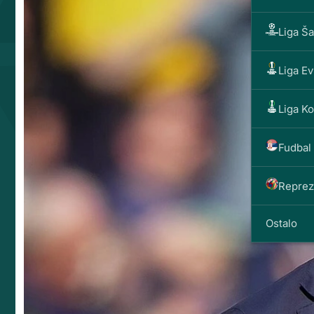
Liga Š
Liga E
Liga K
Fudbal 
Reprez
Ostalo