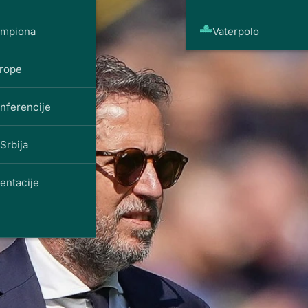
ampiona
Vaterpolo
vrope
onferencije
Srbija
entacije