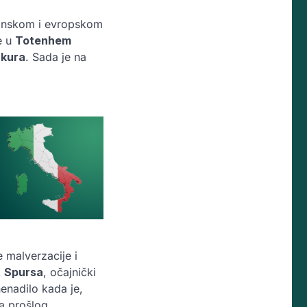
ijanskom i evropskom
e u
Totenhem
nkura
. Sada je na
e malverzacije i
k
Spursa
, očajnički
enadilo kada je,
a prošlog