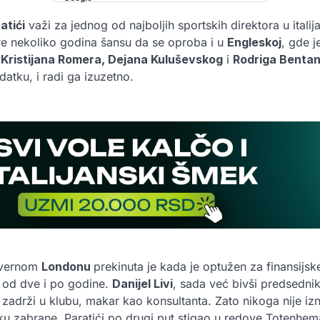
atići
važi za jednog od najboljih sportskih direktora u ital
re nekoliko godina šansu da se oproba i u
Engleskoj
, gde j
t
Kristijana Romera, Dejana Kuluševskog
i
Rodriga Benta
tku, i radi ga izuzetno.
evernom
Londonu
prekinuta je kada je optužen za finansijsk
 od dve i po godine.
Danijel Livi
, sada već bivši predsedni
zadrži u klubu, makar kao konsultanta. Zato nikoga nije izn
u zabrane, Paratići po drugi put stigao u redove Totenhem