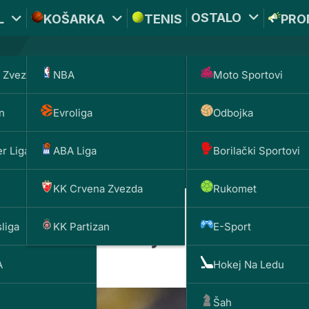
OSTALO
L
KOŠARKA
TENIS
PRO
 Zvezda
NBA
Moto Sportovi
*PROMOKOD:
TIKET1
n
Evroliga
Odbojka
DOBIJAŠ TI
BET
1000 
200 RSD
r Liga
ABA Liga
Borilački Sportovi
KK Crvena Zvezda
Rukomet
liga
KK Partizan
E-Sport
da spase italijanski
A
Hokej Na Ledu
Šah