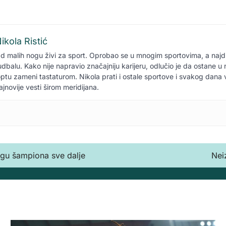
ikola Ristić
d malih nogu živi za sport. Oprobao se u mnogim sportovima, a naj
udbalu. Kako nije napravio značajniju karijeru, odlučio je da ostane 
optu zameni tastaturom. Nikola prati i ostale sportove i svakog dana
ajnovije vesti širom meridijana.
igu šampiona sve dalje
Nei