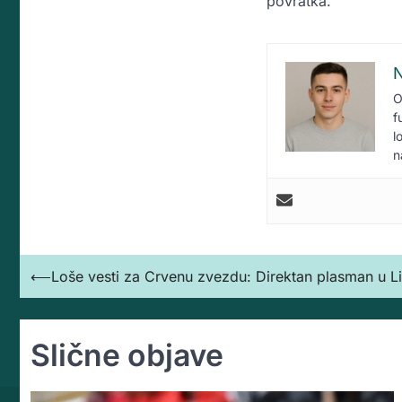
povratka.
N
O
f
l
n
Кретање
⟵
Loše vesti za Crvenu zvezdu: Direktan plasman u L
чланка
Slične objave