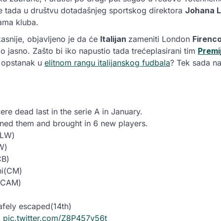
e tada u društvu dotadašnjeg sportskog direktora
Johana 
ama kluba.
snije, objavljeno je da će
Italijan
zameniti London
Firen
lo jasno. Zašto bi iko napustio tada trećeplasirani tim
Premij
a opstanak u
elitnom rangu italijanskog fudbala
? Tek sada n
re dead last in the serie A in January.
oined them and brought in 6 new players.
(LW)
W)
CB)
ni(CM)
n(CAM)
afely escaped(14th)
.
pic.twitter.com/Z8P457v56t