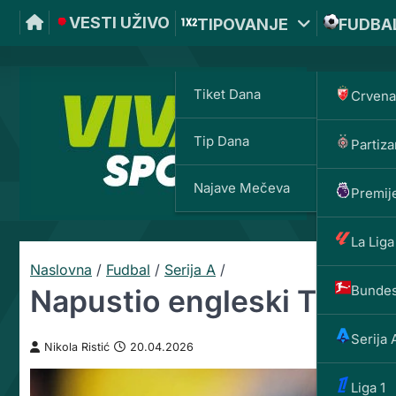
VESTI UŽIVO
TIPOVANJE
FUDBA
Tiket Dana
Crvena
Tip Dana
Partiza
VIVAT
Najave Mečeva
Premije
La Liga
Naslovna
/
Fudbal
/
Serija A
/
Bundes
Napustio engleski Titanik 
Serija 
Nikola Ristić
20.04.2026
Liga 1