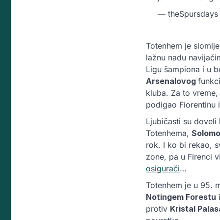
— theSpursday
Totenhem je slomlje
lažnu nadu navijačim
Ligu šampiona i u b
Arsenalovog
funkci
kluba. Za to vreme, 
podigao Fiorentinu i
Ljubičasti su doveli
Totenhema,
Solom
rok. I ko bi rekao,
zone, pa u Firenci 
osigurači
…
Totenhem je u 95. 
Notingem Forestu
protiv
Kristal Palas