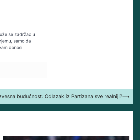
duže se zadržao u
u njemu, samo da
 vam donosi
zvesna budućnost: Odlazak iz Partizana sve realniji?
⟶