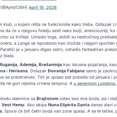
s (@Ayhd126H)
April 19, 2026
n klub, u kojem ništa ne funkcioniše kako treba. Odlazak Li
a da će u njegovu fotelju sesti neko bolji, ambiciozniji, ko 
orbu za trofeje. Umesto toga, dobili su nestručnog predsed
onera, a Lange se ispostavio kao možda i najgori sportski di
Paratići je u januaru digao sidro, odradio fantastičan prelazn
z blata.
Ruganija, Ademija, Brešaninija
kao iskusna pojačanja, kao
ona
i
Herisona
. Dolazak
Đovanija Fabijana
samo je zaokruž
 sve se preokrenulo. Tim je upisao pet pobeda od januara i
više ne gori nijedna crvena lampica. A
u severnom Londonu s
minutu utakmice sa
Brajtonom
ostao bez dva boda, pa i dalj
i
Vest Hemu
. Ako ekipa
Nuna Ešpirita Santa
danas slavi 
a
, Spursi će biti četiri boda van zone spasa. A sa te tačke, pi