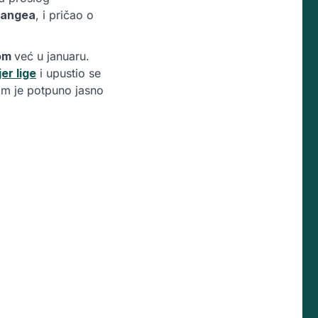
Langea
, i pričao o
com
već u januaru.
er lige
i upustio se
am je potpuno jasno