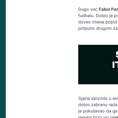
Dugo već
Fabio Par
fudbalu. Dobio je p
doveo imena popu
potpuno drugom zada
Sjajna epizoda u s
dobio zabranu rada
je pokušavao da ga 
veoma brzo po istek