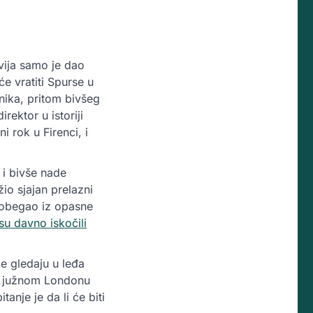
vija samo je dao
će vratiti Spurse u
nika, pritom bivšeg
rektor u istoriji
i rok u Firenci, i
 i bivše nade
io sjajan prelazni
 pobegao iz opasne
u davno iskočili
e gledaju u leđa
u južnom Londonu
tanje je da li će biti