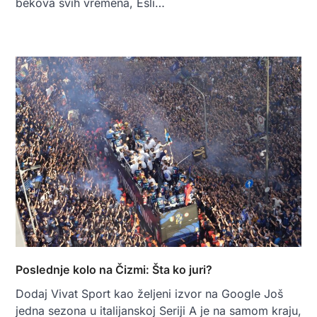
bekova svih vremena, Ešli…
Poslednje kolo na Čizmi: Šta ko juri?
Dodaj Vivat Sport kao željeni izvor na Google Još
jedna sezona u italijanskoj Seriji A je na samom kraju,