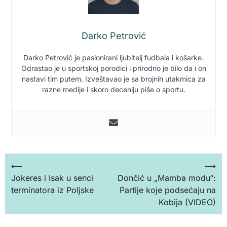
Darko Petrović
Darko Petrović je pasionirani ljubitelj fudbala i košarke.
Odrastao je u sportskoj porodici i prirodno je bilo da i on
nastavi tim putem. Izveštavao je sa brojnih utakmica za
razne medije i skoro deceniju piše o sportu.
Кретање
⟵
⟶
Jokeres i Isak u senci
Dončić u „Mamba modu“:
чланка
terminatora iz Poljske
Partije koje podsećaju na
Kobija (VIDEO)