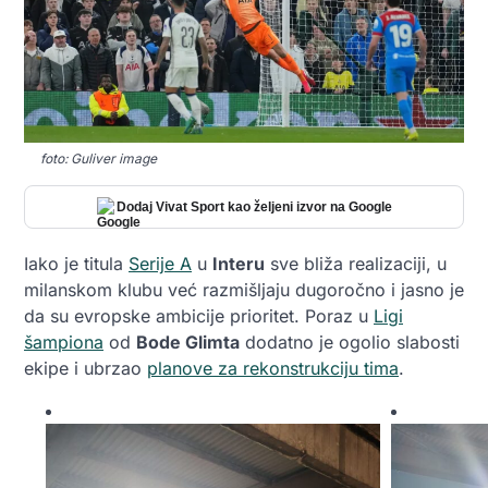
foto: Guliver image
Dodaj Vivat Sport kao željeni izvor na Google
Iako je titula
Serije A
u
Interu
sve bliža realizaciji, u
milanskom klubu već razmišljaju dugoročno i jasno je
da su evropske ambicije prioritet. Poraz u
Ligi
šampiona
od
Bode Glimta
dodatno je ogolio slabosti
ekipe i ubrzao
planove za rekonstrukciju tima
.