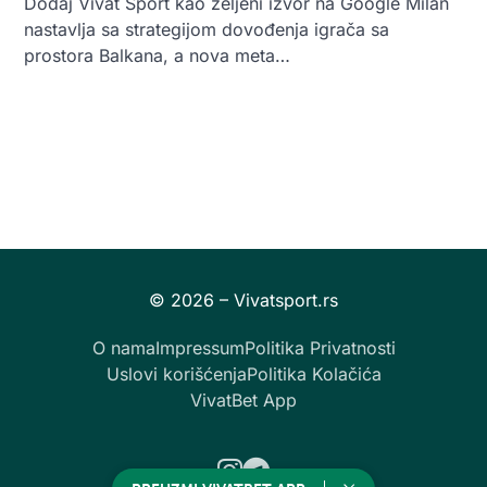
Dodaj Vivat Sport kao željeni izvor na Google Milan
nastavlja sa strategijom dovođenja igrača sa
prostora Balkana, a nova meta…
O nama
Impressum
Politika Privatnosti
Uslovi korišćenja
Politika Kolačića
VivatBet App
Instagram
Telegram