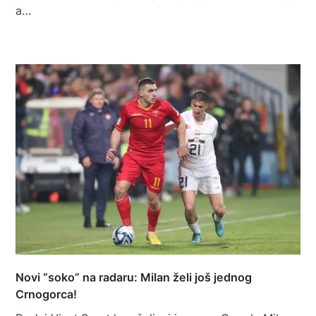
a…
Novi “soko” na radaru: Milan želi još jednog
Crnogorca!