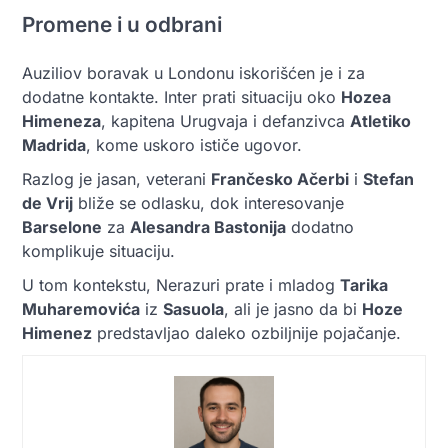
Promene i u odbrani
Auziliov boravak u Londonu iskorišćen je i za
dodatne kontakte. Inter prati situaciju oko
Hozea
Himeneza
, kapitena Urugvaja i defanzivca
Atletiko
Madrida
, kome uskoro ističe ugovor.
Razlog je jasan, veterani
Frančesko Ačerbi
i
Stefan
de Vrij
bliže se odlasku, dok interesovanje
Barselone
za
Alesandra Bastonija
dodatno
komplikuje situaciju.
U tom kontekstu, Nerazuri prate i mladog
Tarika
Muharemovića
iz
Sasuola
, ali je jasno da bi
Hoze
Himenez
predstavljao daleko ozbiljnije pojačanje.