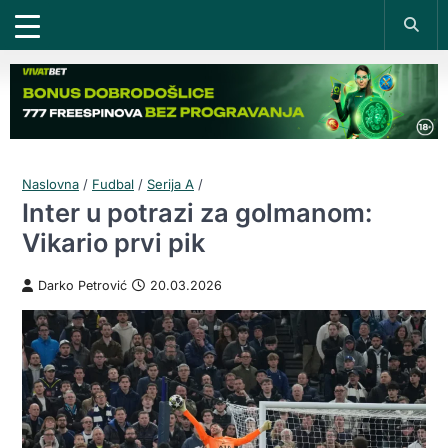
Naslovna
/
Fudbal
/
Serija A
/
Inter u potrazi za golmanom:
Vikario prvi pik
Darko Petrović
20.03.2026