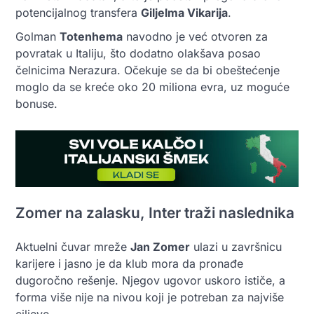
potencijalnog transfera
Giljelma Vikarija
.
Golman
Totenhema
navodno je već otvoren za
povratak u Italiju, što dodatno olakšava posao
čelnicima Nerazura. Očekuje se da bi obeštećenje
moglo da se kreće oko 20 miliona evra, uz moguće
bonuse.
Zomer na zalasku, Inter traži naslednika
Aktuelni čuvar mreže
Jan Zomer
ulazi u završnicu
karijere i jasno je da klub mora da pronađe
dugoročno rešenje. Njegov ugovor uskoro ističe, a
forma više nije na nivou koji je potreban za najviše
ciljeve.