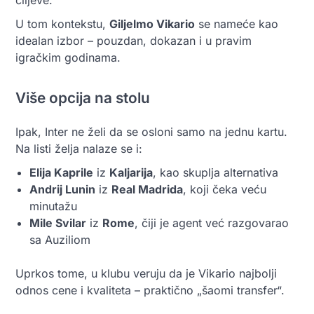
U tom kontekstu,
Giljelmo Vikario
se nameće kao
idealan izbor – pouzdan, dokazan i u pravim
igračkim godinama.
Više opcija na stolu
Ipak, Inter ne želi da se osloni samo na jednu kartu.
Na listi želja nalaze se i:
Elija Kaprile
iz
Kaljarija
, kao skuplja alternativa
Andrij Lunin
iz
Real Madrida
, koji čeka veću
minutažu
Mile Svilar
iz
Rome
, čiji je agent već razgovarao
sa Auziliom
Uprkos tome, u klubu veruju da je Vikario najbolji
odnos cene i kvaliteta – praktično „šaomi transfer“.