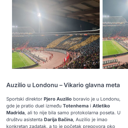
Auzilio u Londonu – Vikario glavna meta
Sportski direktor
Pjero Auzilio
boravio je u Londonu,
gde je pratio duel između
Totenhema
i
Atletiko
Madrida
, ali to nije bila samo protokolarna poseta. U
društvu asistenta
Darija Bačina
, Auzilio je imao
konkretan zadatak, a to je početak pregovora oko