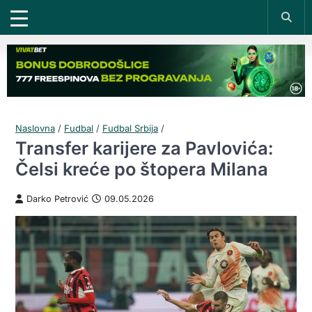
Naslovna
/
Fudbal
/
Fudbal Srbija
/
Transfer karijere za Pavlovića:
Čelsi kreće po štopera Milana
Darko Petrović
09.05.2026