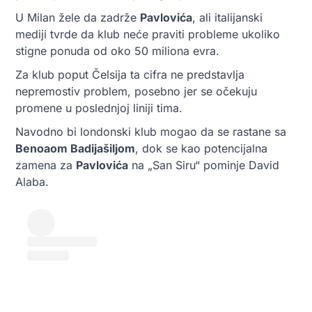
U Milan žele da zadrže
Pavlovića
, ali italijanski
mediji tvrde da klub neće praviti probleme ukoliko
stigne ponuda od oko 50 miliona evra.
Za klub poput Čelsija ta cifra ne predstavlja
nepremostiv problem, posebno jer se očekuju
promene u poslednjoj liniji tima.
Navodno bi londonski klub mogao da se rastane sa
Benoaom Badijašiljom
, dok se kao potencijalna
zamena za
Pavlovića
na „San Siru“ pominje David
Alaba.