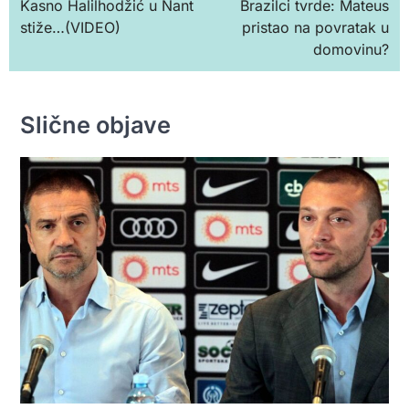
Kasno Halilhodžić u Nant
Brazilci tvrde: Mateus
чланка
stiže…(VIDEO)
pristao na povratak u
domovinu?
Slične objave