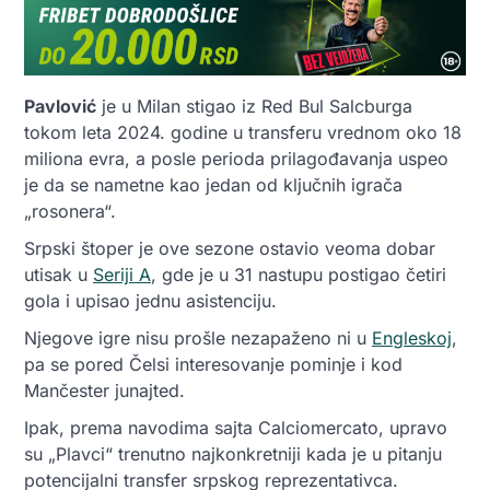
Pavlović
je u Milan stigao iz Red Bul Salcburga
tokom leta 2024. godine u transferu vrednom oko 18
miliona evra, a posle perioda prilagođavanja uspeo
je da se nametne kao jedan od ključnih igrača
„rosonera“.
Srpski štoper je ove sezone ostavio veoma dobar
utisak u
Seriji A
, gde je u 31 nastupu postigao četiri
gola i upisao jednu asistenciju.
Njegove igre nisu prošle nezapaženo ni u
Engleskoj
,
pa se pored Čelsi interesovanje pominje i kod
Mančester junajted.
Ipak, prema navodima sajta Calciomercato, upravo
su „Plavci“ trenutno najkonkretniji kada je u pitanju
potencijalni transfer srpskog reprezentativca.