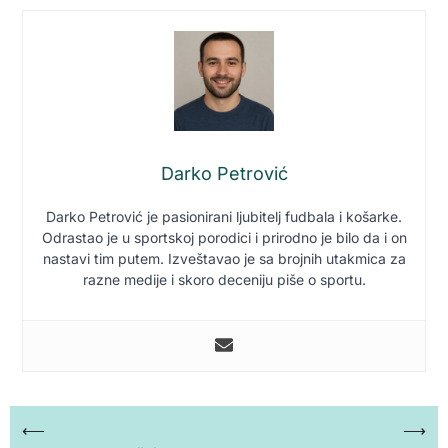
Darko Petrović
Darko Petrović je pasionirani ljubitelj fudbala i košarke.
Odrastao je u sportskoj porodici i prirodno je bilo da i on
nastavi tim putem. Izveštavao je sa brojnih utakmica za
razne medije i skoro deceniju piše o sportu.
Кретање
⟵
⟶