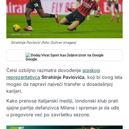
Strahinja Pavlović (foto: Guliver images)
Dodaj Vivat Sport kao željeni izvor na Google
Čelsi ozbiljno razmatra dovođenje
srpskog
reprezentativca
Strahinje Pavlovića
, koji bi ovog leta
mogao da napravi najveći transfer u dosadašnjoj
karijeri.
Kako prenose italijanski mediji, londonski klub prati
sjajne partije defanzivca Milana i spreman je da uđe
u pregovore već po završetku sezone.