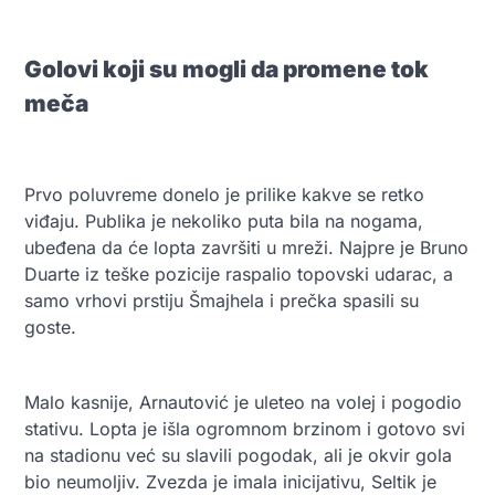
Golovi koji su mogli da promene tok
meča
Prvo poluvreme donelo je prilike kakve se retko
viđaju. Publika je nekoliko puta bila na nogama,
ubeđena da će lopta završiti u mreži. Najpre je Bruno
Duarte iz teške pozicije raspalio topovski udarac, a
samo vrhovi prstiju Šmajhela i prečka spasili su
goste.
Malo kasnije, Arnautović je uleteo na volej i pogodio
stativu. Lopta je išla ogromnom brzinom i gotovo svi
na stadionu već su slavili pogodak, ali je okvir gola
bio neumoljiv. Zvezda je imala inicijativu, Seltik je