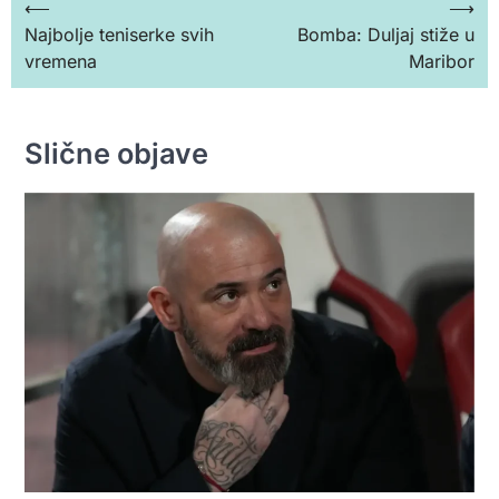
Кретање
⟵
⟶
Najbolje teniserke svih
Bomba: Duljaj stiže u
чланка
vremena
Maribor
Slične objave