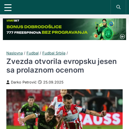
Naslovna
/
Fudbal
/
Fudbal Srbija
/
Zvezda otvorila evropsku jesen
sa prolaznom ocenom
Darko Petrović
25.09.2025