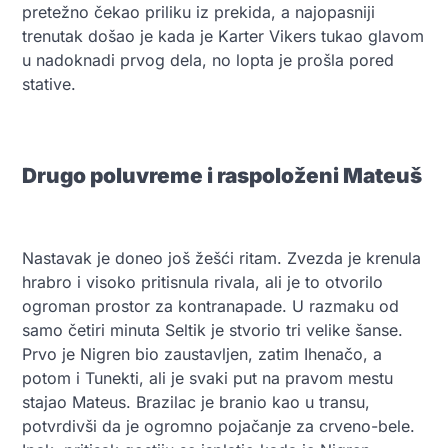
pretežno čekao priliku iz prekida, a najopasniji
trenutak došao je kada je Karter Vikers tukao glavom
u nadoknadi prvog dela, no lopta je prošla pored
stative.
Drugo poluvreme i raspoloženi Mateuš
Nastavak je doneo još žešći ritam. Zvezda je krenula
hrabro i visoko pritisnula rivala, ali je to otvorilo
ogroman prostor za kontranapade. U razmaku od
samo četiri minuta Seltik je stvorio tri velike šanse.
Prvo je Nigren bio zaustavljen, zatim Ihenačo, a
potom i Tunekti, ali je svaki put na pravom mestu
stajao Mateus. Brazilac je branio kao u transu,
potvrdivši da je ogromno pojačanje za crveno-bele.