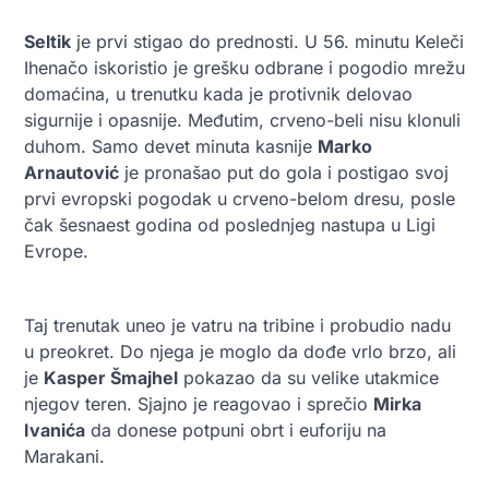
Seltik
je prvi stigao do prednosti. U 56. minutu Keleči
Ihenačo iskoristio je grešku odbrane i pogodio mrežu
domaćina, u trenutku kada je protivnik delovao
sigurnije i opasnije. Međutim, crveno-beli nisu klonuli
duhom. Samo devet minuta kasnije
Marko
Arnautović
je pronašao put do gola i postigao svoj
prvi evropski pogodak u crveno-belom dresu, posle
čak šesnaest godina od poslednjeg nastupa u Ligi
Evrope.
Taj trenutak uneo je vatru na tribine i probudio nadu
u preokret. Do njega je moglo da dođe vrlo brzo, ali
je
Kasper Šmajhel
pokazao da su velike utakmice
njegov teren. Sjajno je reagovao i sprečio
Mirka
Ivanića
da donese potpuni obrt i euforiju na
Marakani.