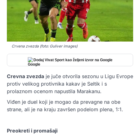
Crvena zvezda (foto: Guliver images)
Dodaj Vivat Sport kao željeni izvor na Google
Crevna zvezda
je juče otvorila sezonu u Ligu Evrope
protiv velikog protivnika kakav je Seltik i s
prolaznom ocenom napustila Marakanu.
Viđen je duel koji je mogao da prevagne na obe
strane, ali je na kraju završen podelom plena, 1:1.
Preokreti i promašaji