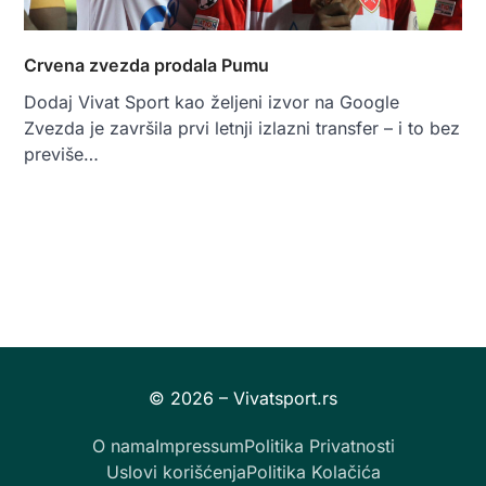
Crvena zvezda prodala Pumu
Dodaj Vivat Sport kao željeni izvor na Google
Zvezda je završila prvi letnji izlazni transfer – i to bez
previše…
O nama
Impressum
Politika Privatnosti
Uslovi korišćenja
Politika Kolačića