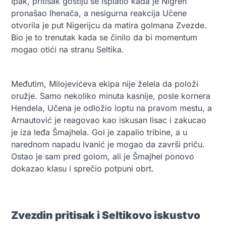
Ipak, pritisak gostiju se isplatio kada je Nigren
pronašao Ihenača, a nesigurna reakcija Učene
otvorila je put Nigerijcu da matira golmana Zvezde.
Bio je to trenutak kada se činilo da bi momentum
mogao otići na stranu Seltika.
Međutim, Milojevićeva ekipa nije želela da položi
oružje. Samo nekoliko minuta kasnije, posle kornera
Hendela, Učena je odložio loptu na pravom mestu, a
Arnautović je reagovao kao iskusan lisac i zakucao
je iza leđa Šmajhela. Gol je zapalio tribine, a u
narednom napadu Ivanić je mogao da završi priču.
Ostao je sam pred golom, ali je Šmajhel ponovo
dokazao klasu i sprečio potpuni obrt.
Zvezdin pritisak i Seltikovo iskustvo