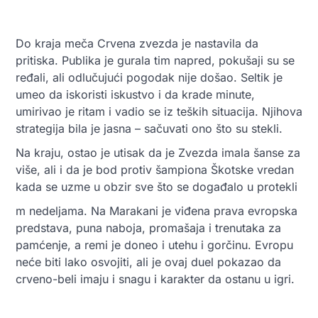
Do kraja meča Crvena zvezda je nastavila da
pritiska. Publika je gurala tim napred, pokušaji su se
ređali, ali odlučujući pogodak nije došao. Seltik je
umeo da iskoristi iskustvo i da krade minute,
umirivao je ritam i vadio se iz teških situacija. Njihova
strategija bila je jasna – sačuvati ono što su stekli.
Na kraju, ostao je utisak da je Zvezda imala šanse za
više, ali i da je bod protiv šampiona Škotske vredan
kada se uzme u obzir sve što se događalo u protekli
m nedeljama. Na Marakani je viđena prava evropska
predstava, puna naboja, promašaja i trenutaka za
pamćenje, a remi je doneo i utehu i gorčinu. Evropu
neće biti lako osvojiti, ali je ovaj duel pokazao da
crveno-beli imaju i snagu i karakter da ostanu u igri.