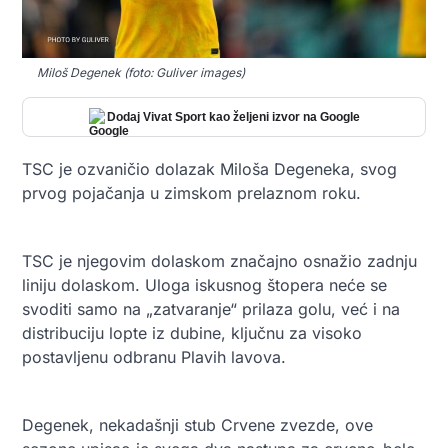
Miloš Degenek (foto: Guliver images)
Dodaj Vivat Sport kao željeni izvor na Google
TSC je ozvaničio dolazak Miloša Degeneka, svog
prvog pojačanja u zimskom prelaznom roku.
TSC je njegovim dolaskom značajno osnažio zadnju
liniju dolaskom. Uloga iskusnog štopera neće se
svoditi samo na „zatvaranje“ prilaza golu, već i na
distribuciju lopte iz dubine, ključnu za visoko
postavljenu odbranu Plavih lavova.
Degenek, nekadašnji stub Crvene zvezde, ove