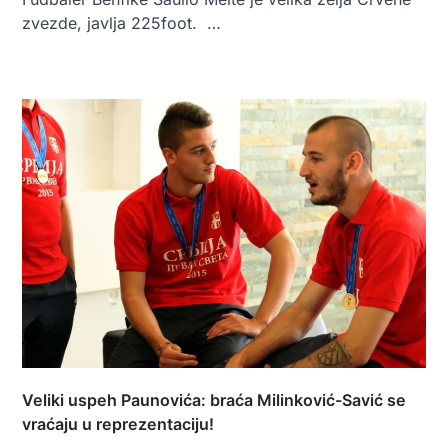
zvezde, javlja 225foot. …
Veliki uspeh Paunovića: braća Milinković-Savić se
vraćaju u reprezentaciju!