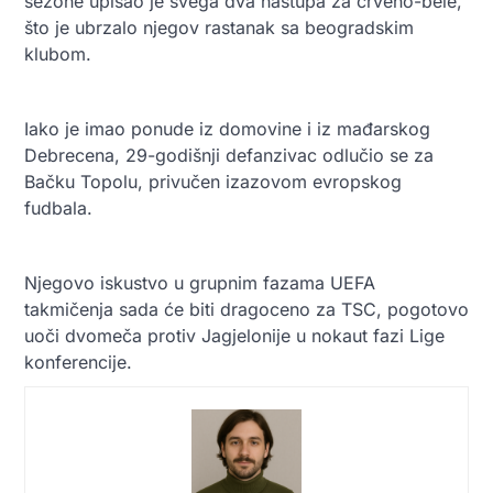
sezone upisao je svega dva nastupa za crveno-bele,
što je ubrzalo njegov rastanak sa beogradskim
klubom.
Iako je imao ponude iz domovine i iz mađarskog
Debrecena, 29-godišnji defanzivac odlučio se za
Bačku Topolu, privučen izazovom evropskog
fudbala.
Njegovo iskustvo u grupnim fazama UEFA
takmičenja sada će biti dragoceno za TSC, pogotovo
uoči dvomeča protiv Jagjelonije u nokaut fazi Lige
konferencije.