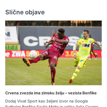
Slične objave
Crvena zvezda ima zimsku želju – vezista Benfike
Dodaj Vivat Sport kao željeni izvor na Google
Fudbaler Benfike Saulio Meite je velika želja Crvene