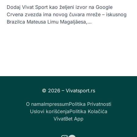
Dodaj Vivat Sport kao željeni izvor na Google
Crvena zvezda ima novog čuvara mreže – iskusnog
Brazilca Mateusa Limu Magaljãesa,…
O nama
Impressum
Politika Privatnosti
Uslovi korišćenja
Politika Kolačića
VivatBet App