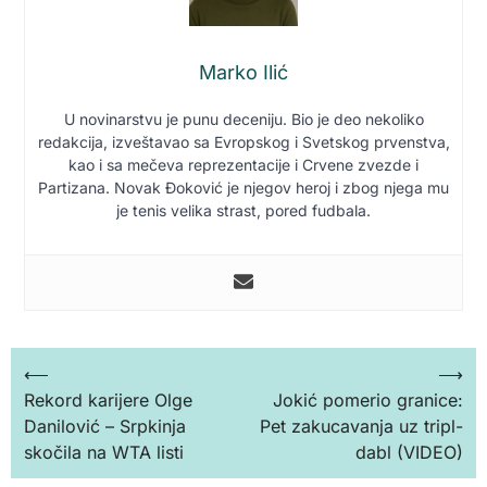
Marko Ilić
U novinarstvu je punu deceniju. Bio je deo nekoliko
redakcija, izveštavao sa Evropskog i Svetskog prvenstva,
kao i sa mečeva reprezentacije i Crvene zvezde i
Partizana. Novak Đoković je njegov heroj i zbog njega mu
je tenis velika strast, pored fudbala.
Кретање
⟵
⟶
Rekord karijere Olge
Jokić pomerio granice:
чланка
Danilović – Srpkinja
Pet zakucavanja uz tripl-
skočila na WTA listi
dabl (VIDEO)