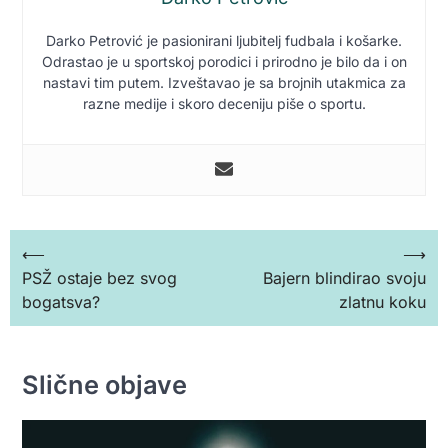
Darko Petrović je pasionirani ljubitelj fudbala i košarke.
Odrastao je u sportskoj porodici i prirodno je bilo da i on
nastavi tim putem. Izveštavao je sa brojnih utakmica za
razne medije i skoro deceniju piše o sportu.
Кретање
⟵
⟶
PSŽ ostaje bez svog
Bajern blindirao svoju
чланка
bogatsva?
zlatnu koku
Slične objave