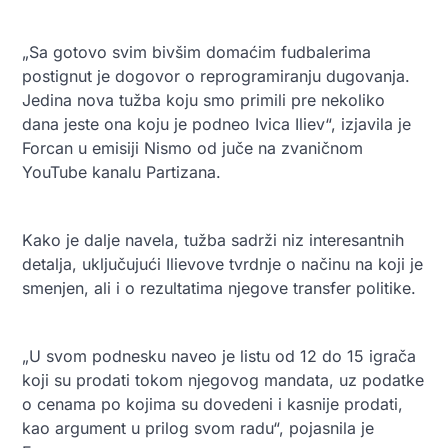
„Sa gotovo svim bivšim domaćim fudbalerima
postignut je dogovor o reprogramiranju dugovanja.
Jedina nova tužba koju smo primili pre nekoliko
dana jeste ona koju je podneo Ivica Iliev“, izjavila je
Forcan u emisiji Nismo od juče na zvaničnom
YouTube kanalu Partizana.
Kako je dalje navela, tužba sadrži niz interesantnih
detalja, uključujući Ilievove tvrdnje o načinu na koji je
smenjen, ali i o rezultatima njegove transfer politike.
„U svom podnesku naveo je listu od 12 do 15 igrača
koji su prodati tokom njegovog mandata, uz podatke
o cenama po kojima su dovedeni i kasnije prodati,
kao argument u prilog svom radu“, pojasnila je