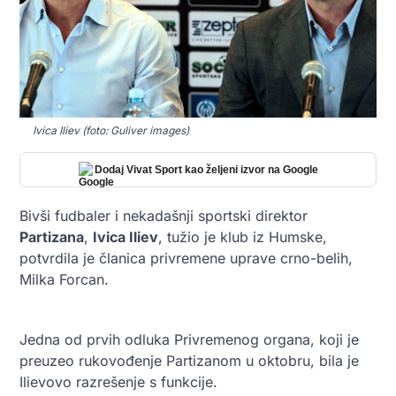
Ivica Iliev (foto: Guliver images)
Dodaj Vivat Sport kao željeni izvor na Google
Bivši fudbaler i nekadašnji sportski direktor
Partizana
,
Ivica Iliev
, tužio je klub iz Humske,
potvrdila je članica privremene uprave crno-belih,
Milka Forcan.
Jedna od prvih odluka Privremenog organa, koji je
preuzeo rukovođenje Partizanom u oktobru, bila je
Ilievovo razrešenje s funkcije.