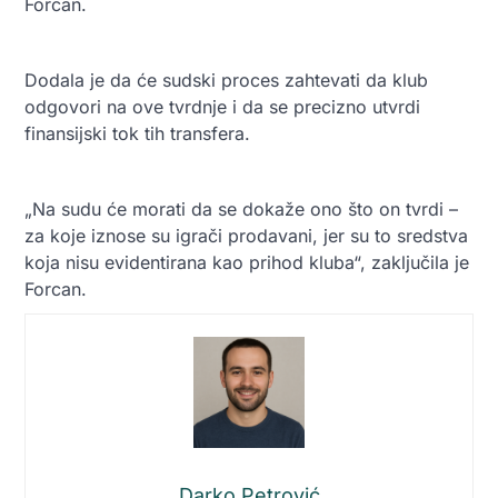
Forcan.
Dodala je da će sudski proces zahtevati da klub
odgovori na ove tvrdnje i da se precizno utvrdi
finansijski tok tih transfera.
„Na sudu će morati da se dokaže ono što on tvrdi –
za koje iznose su igrači prodavani, jer su to sredstva
koja nisu evidentirana kao prihod kluba“, zaključila je
Forcan.
Darko Petrović