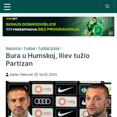
Naslovna
/
Fudbal
/
Fudbal Srbija
/
Bura u Humskoj, Iliev tužio
Partizan
Darko Petrović
14.02.2025