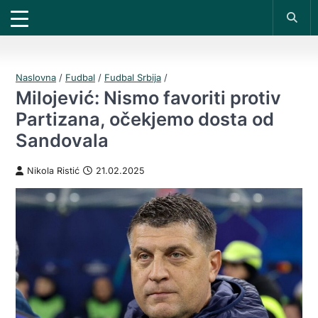
X
*PROMOKOD:
TIKET1000
18+
UPLATI DEPOZIT
DOBIJAŠ TIKET NA
VIVAT
BET
200 RSD
1000 RSD
REGISTRUJ SE
Naslovna
/
Fudbal
/
Fudbal Srbija
/
Milojević: Nismo favoriti protiv
Partizana, očekjemo dosta od
Sandovala
Nikola Ristić
21.02.2025