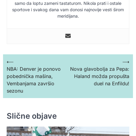
samo da loptu zameni tastaturom. Nikola prati i ostale
sportove i svakog dana vam donosi najnovije vesti širom
meridijana.
Кретање
⟵
⟶
NBA: Denver je ponovo
Nova glavobolja za Pepa:
чланка
pobednička mašina,
Haland možda propušta
Vembanjama završio
duel na Enfildu!
sezonu
Slične objave