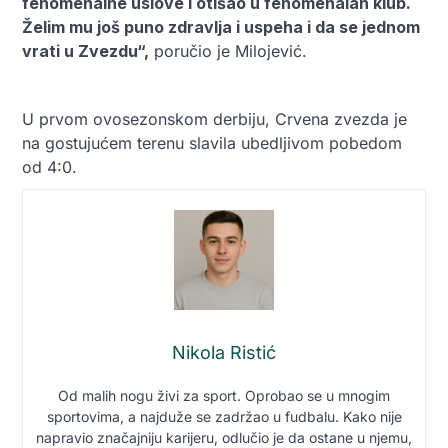
fenomenalne uslove i otišao u fenomenalan klub.
Želim mu još puno zdravlja i uspeha i da se jednom
vrati u Zvezdu“,
poručio je Milojević.
U prvom ovosezonskom derbiju, Crvena zvezda je
na gostujućem terenu slavila ubedljivom pobedom
od 4:0.
Nikola Ristić
Od malih nogu živi za sport. Oprobao se u mnogim
sportovima, a najduže se zadržao u fudbalu. Kako nije
napravio značajniju karijeru, odlučio je da ostane u njemu,