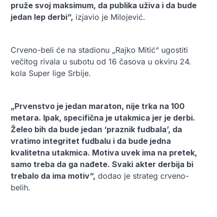
pruže svoj maksimum, da publika uživa i da bude
jedan lep derbi“,
izjavio je Milojević.
Crveno-beli će na stadionu „Rajko Mitić“ ugostiti
večitog rivala u subotu od 16 časova u okviru 24.
kola Super lige Srbije.
„Prvenstvo je jedan maraton, nije trka na 100
metara. Ipak, specifična je utakmica jer je derbi.
Želeo bih da bude jedan ‘praznik fudbala’, da
vratimo integritet fudbalu i da bude jedna
kvalitetna utakmica. Motiva uvek ima na pretek,
samo treba da ga nađete. Svaki akter derbija bi
trebalo da ima motiv“,
dodao je strateg crveno-
belih.