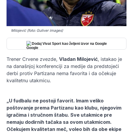
Milojević (foto: Guliver images)
Dodaj Vivat Sport kao željeni izvor na Google
Trener Crvene zvezde,
Vladan Milojević
, istakao je
na današnjoj konferenciji za medije da predstojeći
derbi protiv Partizana nema favorita i da očekuje
kvalitetnu utakmicu.
„U fudbalu ne postoji favorit. Imam veliko
poštovanje prema Partizanu kao klubu, njegovim
igračima i stručnom štabu. Sve utakmice pre
nemaju dodirnih tačaka sa ovom utakmicom.
Očekujem kvalitetan meč, voleo bih da obe ekipe