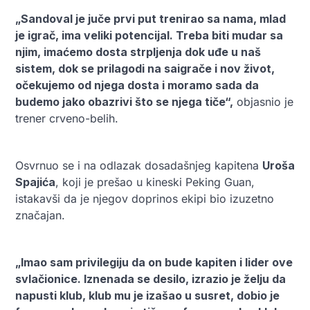
„Sandoval je juče prvi put trenirao sa nama, mlad
je igrač, ima veliki potencijal. Treba biti mudar sa
njim, imaćemo dosta strpljenja dok uđe u naš
sistem, dok se prilagodi na saigrače i nov život,
očekujemo od njega dosta i moramo sada da
budemo jako obazrivi što se njega tiče“,
objasnio je
trener crveno-belih.
Osvrnuo se i na odlazak dosadašnjeg kapitena
Uroša
Spajića
, koji je prešao u kineski Peking Guan,
istakavši da je njegov doprinos ekipi bio izuzetno
značajan.
„Imao sam privilegiju da on bude kapiten i lider ove
svlačionice. Iznenada se desilo, izrazio je želju da
napusti klub, klub mu je izašao u susret, dobio je