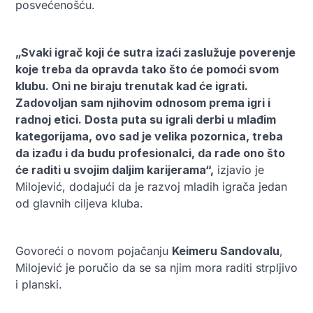
posvećenošću.
„Svaki igrač koji će sutra izaći zaslužuje poverenje
koje treba da opravda tako što će pomoći svom
klubu. Oni ne biraju trenutak kad će igrati.
Zadovoljan sam njihovim odnosom prema igri i
radnoj etici. Dosta puta su igrali derbi u mlađim
kategorijama, ovo sad je velika pozornica, treba
da izađu i da budu profesionalci, da rade ono što
će raditi u svojim daljim karijerama“,
izjavio je
Milojević, dodajući da je razvoj mladih igrača jedan
od glavnih ciljeva kluba.
Govoreći o novom pojačanju
Keimeru Sandovalu
,
Milojević je poručio da se sa njim mora raditi strpljivo
i planski.