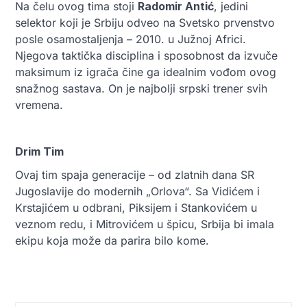
Na čelu ovog tima stoji
Radomir Antić
, jedini
selektor koji je Srbiju odveo na Svetsko prvenstvo
posle osamostaljenja – 2010. u Južnoj Africi.
Njegova taktička disciplina i sposobnost da izvuče
maksimum iz igrača čine ga idealnim vođom ovog
snažnog sastava. On je najbolji srpski trener svih
vremena.
Drim Tim
Ovaj tim spaja generacije – od zlatnih dana SR
Jugoslavije do modernih „Orlova“. Sa Vidićem i
Krstajićem u odbrani, Piksijem i Stankovićem u
veznom redu, i Mitrovićem u špicu, Srbija bi imala
ekipu koja može da parira bilo kome.