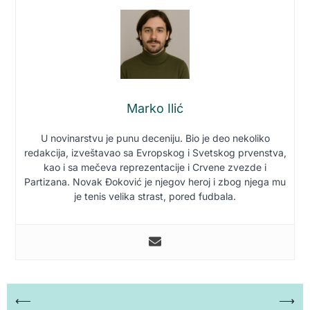
Marko Ilić
U novinarstvu je punu deceniju. Bio je deo nekoliko
redakcija, izveštavao sa Evropskog i Svetskog prvenstva,
kao i sa mečeva reprezentacije i Crvene zvezde i
Partizana. Novak Đoković je njegov heroj i zbog njega mu
je tenis velika strast, pored fudbala.
Кретање
⟵
⟶