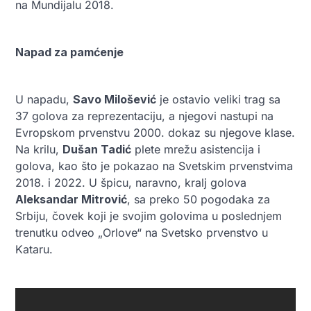
na Mundijalu 2018.
Napad za pamćenje
U napadu,
Savo Milošević
je ostavio veliki trag sa
37 golova za reprezentaciju, a njegovi nastupi na
Evropskom prvenstvu 2000. dokaz su njegove klase.
Na krilu,
Dušan Tadić
plete mrežu asistencija i
golova, kao što je pokazao na Svetskim prvenstvima
2018. i 2022. U špicu, naravno, kralj golova
Aleksandar Mitrović
, sa preko 50 pogodaka za
Srbiju, čovek koji je svojim golovima u poslednjem
trenutku odveo „Orlove“ na Svetsko prvenstvo u
Kataru.