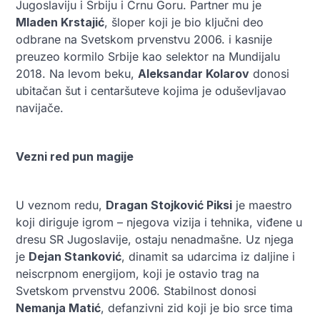
Jugoslaviju i Srbiju i Crnu Goru. Partner mu je
Mladen Krstajić
, šloper koji je bio ključni deo
odbrane na Svetskom prvenstvu 2006. i kasnije
preuzeo kormilo Srbije kao selektor na Mundijalu
2018. Na levom beku,
Aleksandar Kolarov
donosi
ubitačan šut i centaršuteve kojima je oduševljavao
navijače.
Vezni red pun magije
U veznom redu,
Dragan Stojković Piksi
je maestro
koji diriguje igrom – njegova vizija i tehnika, viđene u
dresu SR Jugoslavije, ostaju nenadmašne. Uz njega
je
Dejan Stanković
, dinamit sa udarcima iz daljine i
neiscrpnom energijom, koji je ostavio trag na
Svetskom prvenstvu 2006. Stabilnost donosi
Nemanja Matić
, defanzivni zid koji je bio srce tima