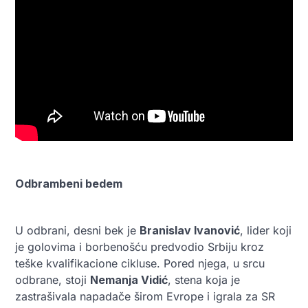
Odbrambeni bedem
U odbrani, desni bek je
Branislav Ivanović
, lider koji
je golovima i borbenošću predvodio Srbiju kroz
teške kvalifikacione cikluse. Pored njega, u srcu
odbrane, stoji
Nemanja Vidić
, stena koja je
zastrašivala napadače širom Evrope i igrala za SR