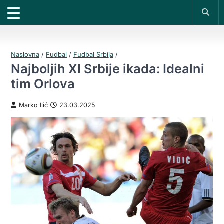
DOBIJAŠ TIKET NA
X
*PROMOKOD:
TIKET1000
18+
UPLATI DEPOZIT
VIVAT
BET
1000 RSD
200 RSD
REGISTRUJ SE
Naslovna
/
Fudbal
/
Fudbal Srbija
/
Najboljih XI Srbije ikada: Idealni
tim Orlova
Marko Ilić
23.03.2025