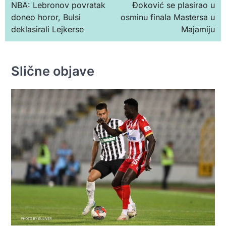
NBA: Lebronov povratak
Đoković se plasirao u
чланка
doneo horor, Bulsi
osminu finala Mastersa u
deklasirali Lejkerse
Majamiju
Slične objave